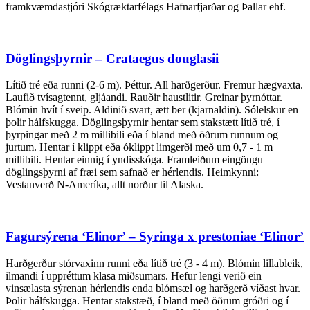
framkvæmdastjóri Skógræktarfélags Hafnarfjarðar og Þallar ehf.
Döglingsþyrnir – Crataegus douglasii
Lítið tré eða runni (2-6 m). Þéttur. All harðgerður. Fremur hægvaxta.
Laufið tvísagtennt, gljáandi. Rauðir haustlitir. Greinar þyrnóttar.
Blómin hvít í sveip. Aldinið svart, ætt ber (kjarnaldin). Sólelskur en
þolir hálfskugga. Döglingsþyrnir hentar sem stakstætt lítið tré, í
þyrpingar með 2 m millibili eða í bland með öðrum runnum og
jurtum. Hentar í klippt eða óklippt limgerði með um 0,7 - 1 m
millibili. Hentar einnig í yndisskóga. Framleiðum eingöngu
döglingsþyrni af fræi sem safnað er hérlendis. Heimkynni:
Vestanverð N-Ameríka, allt norður til Alaska.
Fagursýrena ‘Elinor’ – Syringa x prestoniae ‘Elinor’
Harðgerður stórvaxinn runni eða lítið tré (3 - 4 m). Blómin lillableik,
ilmandi í uppréttum klasa miðsumars. Hefur lengi verið ein
vinsælasta sýrenan hérlendis enda blómsæl og harðgerð víðast hvar.
Þolir hálfskugga. Hentar stakstæð, í bland með öðrum gróðri og í