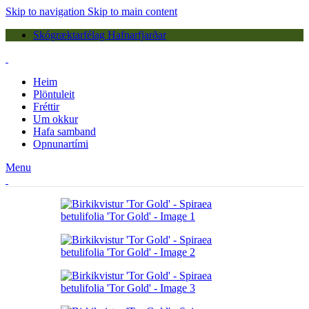
Skip to navigation
Skip to main content
Skógræktarfélag Hafnarfjarðar
Heim
Plöntuleit
Fréttir
Um okkur
Hafa samband
Opnunartími
Menu