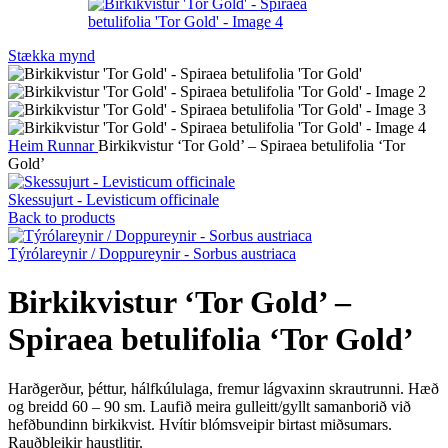
Stækka mynd
Heim
Runnar
Birkikvistur ‘Tor Gold’ – Spiraea betulifolia ‘Tor
Gold’
Skessujurt - Levisticum officinale
Back to products
Týrólareynir / Doppureynir - Sorbus austriaca
Birkikvistur ‘Tor Gold’ –
Spiraea betulifolia ‘Tor Gold’
Harðgerður, þéttur, hálfkúlulaga, fremur lágvaxinn skrautrunni. Hæð
og breidd 60 – 90 sm. Laufið meira gulleitt/gyllt samanborið við
hefðbundinn birkikvist. Hvítir blómsveipir birtast miðsumars.
Rauðbleikir haustlitir.