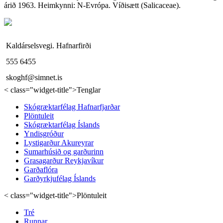
árið 1963. Heimkynni: N-Evrópa. Víðisætt (Salicaceae).
Kaldárselsvegi. Hafnarfirði
555 6455
skoghf@simnet.is
< class="widget-title">Tenglar
Skógræktarfélag Hafnarfjarðar
Plöntuleit
Skógræktarfélag Íslands
Yndisgróður
Lystigarður Akureyrar
Sumarhúsið og garðurinn
Grasagarður Reykjavíkur
Garðaflóra
Garðyrkjufélag Íslands
< class="widget-title">Plöntuleit
Tré
Runnar