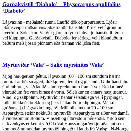
Garðakvistill ‘Diabolo’ – Physocarpus opulifolius
‘Diabolo’
Lágvaxinn - meðalstór runni. Laufið dökk-purpurarautt. Ljósir
blómsveipir miðsumars. Skærrauðir haustlitir. Þrífst vel í grónum
hverfum. Sólelskur. Verður gjarnan fyrir einhverju haustkali. Þolir
vel klippingu. Garðakvistill 'Diabolo' fer sérlega vel í blönduðum
beðum með ljósari plöntum eða framan við ljósa fleti.
Myrtuvíðir ‘Vala’ – Salix myrsinites ‘Vala’
Mjög harðgerður, þéttur, lágvaxinn (60 - 100 sm stundum hærri)
runni. Laufið, smágert, dökkgrænt, tennt og gljáandi. Gulir haustlitir.
Gullinbrúnt, visið laufið situr á greinunum fram á vor. Reklar með
vínrauðum frævum birtast á vorin. Sólelskur en annars nægjusamur.
Vind- og saltþolinn. Myrtuvíðir hentar sérstaklega vel í þyrpingar,
raðir, til klæða brekkur og þess háttar. Þolir klippingu. Má t.d.
gróðursetja í lágvaxin limgerði. Millibil almennt 70 - 100 sm.
Asparglytta sækir nokkuð í myrtuvíði. Asparglytta er síður vandamál
á vindasömum stöðum. Vinsæll og útbreiddur hérlendis. Yrkið sem
er kvenkyns er kennt við Óla Val Hansson garðyrkjuráðanaut sem
kom með umræddan myrtuvíði hingað til lands frá Vadsø í N-Noregi