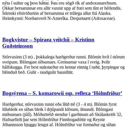
nýta í sultur og þess háttar. Þau eru sögð rík af andoxunarefnum.
Okkar bersarunnar eru allir vaxnir upp af fræi sem tínt er hérlendis.
Íslenski efniviðurinn af bersarunna er trúlega allur frá Alaska.
Heimkynni: Norðanverð N-Ameríka. Desjurtaætt (Adoxaceae).
Bogkvistur – Spiraea veitchii – Kristinn
Guðsteinsson
Stórvaxinn (3 m) , þokkalega harðgerður runni. Blómin hvít í stórum
sveipum. Blómgast síðsumars. Greinarnar vaxa í sveig. Þolir
hálfskugga. Fer best stakstæður en hentar einnig í raðir, þyrpingar og
blönduð beð. Gulir - rauðgulir haustlitir.
Bogsýrena – S. komarowii ssp. reflexa ‘Hólmfríður’
Harðgerður, stórvaxinn runni eða lítið tré (3 - 4 m). Blómin fyrst
lillableik en síðan bleik í drjúpandi klösum, ilmandi. Blómgast
miðsumars (júlí). Móðurtréið stendur í garðinum að Skúlaskeiði 32,
Hafnarfirði þar sem Hólmfríður Finnbogadóttir og Reynir
Jóhannsson bjuggu lengst af. Hólmfríður var formaður og síðan