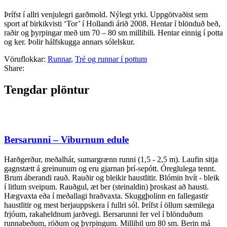
Þrífst í allri venjulegri garðmold. Nýlegt yrki. Uppgötvaðist sem
sport af birkikvisti ‘Tor’ í Hollandi árið 2008. Hentar í blönduð beð,
raðir og þyrpingar með um 70 – 80 sm millibili. Hentar einnig í potta
og ker. Þolir hálfskugga annars sólelskur.
Vöruflokkar:
Runnar
,
Tré og runnar í pottum
Share:
Tengdar plöntur
Bersarunni – Viburnum edule
Harðgerður, meðalhár, sumargrænn runni (1,5 - 2,5 m). Laufin sitja
gagnstætt á greinunum og eru gjarnan þrí-sepótt. Óreglulega tennt.
Brum áberandi rauð. Rauðir og bleikir haustlitir. Blómin hvít - bleik
í litlum sveipum. Rauðgul, æt ber (steinaldin) þroskast að hausti.
Hægvaxta eða í meðallagi hraðvaxta. Skuggþolinn en fallegastir
haustlitir og mest berjauppskera í fullri sól. Þrífst í öllum sæmilega
frjóum, rakaheldnum jarðvegi. Bersarunni fer vel í blönduðum
runnabeðum, röðum og þyrpingum. Millibil um 80 sm. Berin má