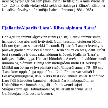
raðir og þyrpingar þar sem pláss leyfir. Hæfilegt bil á milli sýrena er
1,5 - 2,0 m. Kettir virðast ekki sækja sérstaklega í 'Elinor'. 'Elinor' er
kanadískt úrvalsyrki úr smiðju Isabellu Preston (1881-1965).
Fjallarifs/Alparifs ‘Lára’- Ribes alpinum ‘Lára’
Harðgerður, fremur lágvaxinn runni (1,5 m). Laufið fremur smátt,
handsepótt og áberandi hvítyrjótt. Gulir haustlitir. Gulgræn blóm í
klösum fyrri part sumar ekki áberandi. Fjallarifs 'Lára' er kvenkyns
þroskar gjarnan rauð ber á haustin. Berin eru æt en bragðdauf. Þrífst
best í sæmilega frjóum, rakaheldnum jarðvegi. Fjallarifs 'Lára' er
fallegast í hálfskugga. Hentar í blönduð beð með t.d. hvítblómstrandi
runnum og blómum. Einnig sem undirgróður undir t.d. birkitrjám.
Millibil um 50 sm sé því plantað í raðir/limgerði annars 70 - 80 sm.
'Lára' kom upphaflega upp af fræi í Þöll. Fræinu var safnað í
Fossvogskirkjugarði, Rvk. Yrkið fæst ekki annars staðar. Kennt við
Láru Þöll Búadóttur barnabarn Hólmfríðar Finnbogadóttir en
Hólmfríður var formaður og síðan framkvæmdastjóri
Skógræktarfélags Hafnarfjarðar og Þallar allt til ársins 2013.
Garðaberjaætt (
Grossulariaceae
).