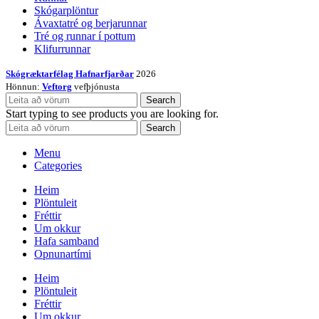
Skógarplöntur
Ávaxtatré og berjarunnar
Tré og runnar í pottum
Klifurrunnar
Skógræktarfélag Hafnarfjarðar
2026
Hönnun:
Veftorg
vefþjónusta
Search
Start typing to see products you are looking for.
Search
Menu
Categories
Heim
Plöntuleit
Fréttir
Um okkur
Hafa samband
Opnunartími
Heim
Plöntuleit
Fréttir
Um okkur