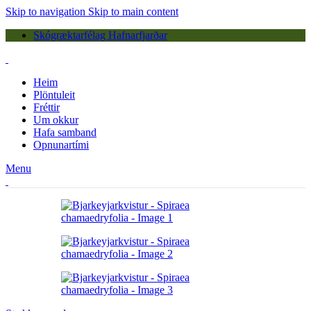
Skip to navigation
Skip to main content
Skógræktarfélag Hafnarfjarðar
Heim
Plöntuleit
Fréttir
Um okkur
Hafa samband
Opnunartími
Menu