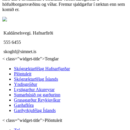
höfuðborgarsvæðinu og víðar. Fremur sjaldgæfur í ræktun enn sem
komið er.
Kaldárselsvegi. Hafnarfirði
555 6455
skoghf@simnet.is
< class="widget-title">Tenglar
Skógræktarfélag Hafnarfjarðar
Plöntuleit
Skógræktarfélag Íslands
Yndisgróður
Lystigarður Akureyrar
Sumarhúsið og garðurinn
Grasagarður Reykjavíkur
Garðaflóra
Garðyrkjufélag Íslands
< class="widget-title">Plöntuleit