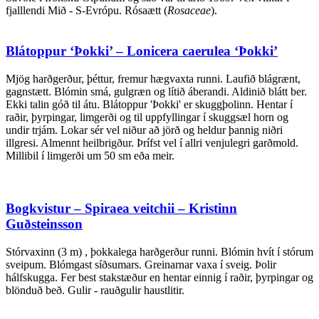
fjalllendi Mið - S-Evrópu. Rósaætt (
Rosaceae
).
Blátoppur ‘Þokki’ – Lonicera caerulea ‘Þokki’
Mjög harðgerður, þéttur, fremur hægvaxta runni. Laufið blágrænt,
gagnstætt. Blómin smá, gulgræn og lítið áberandi. Aldinið blátt ber.
Ekki talin góð til átu. Blátoppur 'Þokki' er skuggþolinn. Hentar í
raðir, þyrpingar, limgerði og til uppfyllingar í skuggsæl horn og
undir trjám. Lokar sér vel niður að jörð og heldur þannig niðri
illgresi. Almennt heilbrigður. Þrífst vel í allri venjulegri garðmold.
Millibil í limgerði um 50 sm eða meir.
Bogkvistur – Spiraea veitchii – Kristinn
Guðsteinsson
Stórvaxinn (3 m) , þokkalega harðgerður runni. Blómin hvít í stórum
sveipum. Blómgast síðsumars. Greinarnar vaxa í sveig. Þolir
hálfskugga. Fer best stakstæður en hentar einnig í raðir, þyrpingar og
blönduð beð. Gulir - rauðgulir haustlitir.