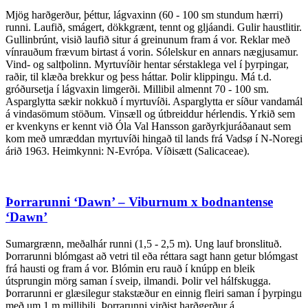
Mjög harðgerður, þéttur, lágvaxinn (60 - 100 sm stundum hærri)
runni. Laufið, smágert, dökkgrænt, tennt og gljáandi. Gulir haustlitir.
Gullinbrúnt, visið laufið situr á greinunum fram á vor. Reklar með
vínrauðum frævum birtast á vorin. Sólelskur en annars nægjusamur.
Vind- og saltþolinn. Myrtuvíðir hentar sérstaklega vel í þyrpingar,
raðir, til klæða brekkur og þess háttar. Þolir klippingu. Má t.d.
gróðursetja í lágvaxin limgerði. Millibil almennt 70 - 100 sm.
Asparglytta sækir nokkuð í myrtuvíði. Asparglytta er síður vandamál
á vindasömum stöðum. Vinsæll og útbreiddur hérlendis. Yrkið sem
er kvenkyns er kennt við Óla Val Hansson garðyrkjuráðanaut sem
kom með umræddan myrtuvíði hingað til lands frá Vadsø í N-Noregi
árið 1963. Heimkynni: N-Evrópa. Víðisætt (Salicaceae).
Þorrarunni ‘Dawn’ – Viburnum x bodnantense
‘Dawn’
Sumargrænn, meðalhár runni (1,5 - 2,5 m). Ung lauf bronslituð.
Þorrarunni blómgast að vetri til eða réttara sagt hann getur blómgast
frá hausti og fram á vor. Blómin eru rauð í knúpp en bleik
útsprungin mörg saman í sveip, ilmandi. Þolir vel hálfskugga.
Þorrarunni er glæsilegur stakstæður en einnig fleiri saman í þyrpingu
með um 1 m millibili. Þorrarunni virðist harðgerður á