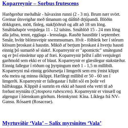
Koparreynir – Sorbus frutescens
Harðgerður meðalhár - hávaxinn runni (2 - 3 m). Brum nær svört.
Greinar útsveigðar með tímanum og dálítið drjúpandi. Blöðin
dökkgræn, mött, fínleg, stakfjöðruð og allt að 18 sm löng.
Smáblaðapör venjulega 11 - 12 talsins. Smáblöð 15 - 24 mm löng
alla jafna, tennt, egglaga - lensulaga. Rauðir haustlitir í september.
Smáir, hvítir blómsveipir snemmsumars. Hvít - fölbleik ber í stórum
klösum þroskast á haustin. Mikið af berjum þroskast á hverju hausti
einnig þó sumarið sé slakt!. Koparreynir er "apomictic" smátegund
og er því einsleitur upp af fræi. Koparreynir þrífst í allri venjulegri
garðmold sem ekki er of blaut. Koparreynir er glæsilegur stakstæður.
Einnig fallegur í röðum og þyrpingum með 1 - 1,5 m millibili.
Koparreyni má einnig gróðursetja í limgerði sem eru ýmist klippt
eða meira og minna óklippt. Hæfilegt millibil er 50 - 60 sm í
limgerði. Koparreynir er fallegastar í fullri sól en þolir vel
hálfskugga. Klippið á sumrin en ekki að hausti eða vetri til að
forðast reyniátu (
Cytospora rubescens
). Koparreynir er vinsæll og
algengur í íslenskum görðum. Heimkynni: Kína. Líklega frá NV-
Gansu. Rósaætt (Rosaceae).
Myrtuvíðir ‘Vala’ – Salix myrsinites ‘Vala’