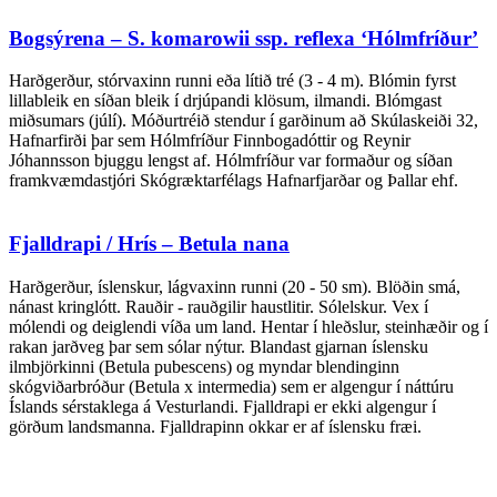
Bogsýrena – S. komarowii ssp. reflexa ‘Hólmfríður’
Harðgerður, stórvaxinn runni eða lítið tré (3 - 4 m). Blómin fyrst
lillableik en síðan bleik í drjúpandi klösum, ilmandi. Blómgast
miðsumars (júlí). Móðurtréið stendur í garðinum að Skúlaskeiði 32,
Hafnarfirði þar sem Hólmfríður Finnbogadóttir og Reynir
Jóhannsson bjuggu lengst af. Hólmfríður var formaður og síðan
framkvæmdastjóri Skógræktarfélags Hafnarfjarðar og Þallar ehf.
Fjalldrapi / Hrís – Betula nana
Harðgerður, íslenskur, lágvaxinn runni (20 - 50 sm). Blöðin smá,
nánast kringlótt. Rauðir - rauðgilir haustlitir. Sólelskur. Vex í
mólendi og deiglendi víða um land. Hentar í hleðslur, steinhæðir og í
rakan jarðveg þar sem sólar nýtur. Blandast gjarnan íslensku
ilmbjörkinni (Betula pubescens) og myndar blendinginn
skógviðarbróður (Betula x intermedia) sem er algengur í náttúru
Íslands sérstaklega á Vesturlandi. Fjalldrapi er ekki algengur í
görðum landsmanna. Fjalldrapinn okkar er af íslensku fræi.