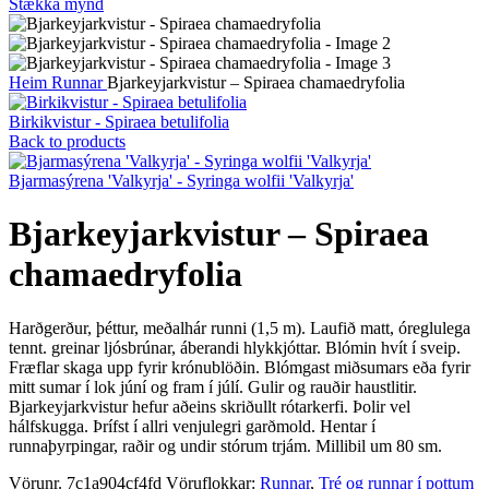
Stækka mynd
Heim
Runnar
Bjarkeyjarkvistur – Spiraea chamaedryfolia
Birkikvistur - Spiraea betulifolia
Back to products
Bjarmasýrena 'Valkyrja' - Syringa wolfii 'Valkyrja'
Bjarkeyjarkvistur – Spiraea
chamaedryfolia
Harðgerður, þéttur, meðalhár runni (1,5 m). Laufið matt, óreglulega
tennt. greinar ljósbrúnar, áberandi hlykkjóttar. Blómin hvít í sveip.
Fræflar skaga upp fyrir krónublöðin. Blómgast miðsumars eða fyrir
mitt sumar í lok júní og fram í júlí. Gulir og rauðir haustlitir.
Bjarkeyjarkvistur hefur aðeins skriðullt rótarkerfi. Þolir vel
hálfskugga. Þrífst í allri venjulegri garðmold. Hentar í
runnaþyrpingar, raðir og undir stórum trjám. Millibil um 80 sm.
Vörunr.
7c1a904cf4fd
Vöruflokkar:
Runnar
,
Tré og runnar í pottum