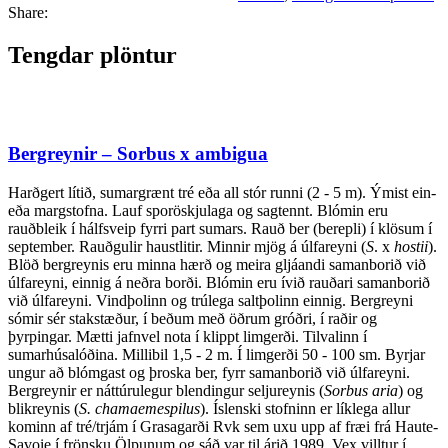
Share:
Tengdar plöntur
Bergreynir – Sorbus x ambigua
Harðgert lítið, sumargrænt tré eða all stór runni (2 - 5 m). Ýmist ein-
eða margstofna. Lauf sporöskjulaga og sagtennt. Blómin eru
rauðbleik í hálfsveip fyrri part sumars. Rauð ber (berepli) í klösum í
september. Rauðgulir haustlitir. Minnir mjög á úlfareyni (
S
. x
hostii
).
Blöð bergreynis eru minna hærð og meira gljáandi samanborið við
úlfareyni, einnig á neðra borði. Blómin eru ívið rauðari samanborið
við úlfareyni. Vindþolinn og trúlega saltþolinn einnig. Bergreyni
sómir sér stakstæður, í beðum með öðrum gróðri, í raðir og
þyrpingar. Mætti jafnvel nota í klippt limgerði. Tilvalinn í
sumarhúsalóðina. Millibil 1,5 - 2 m. Í limgerði 50 - 100 sm. Byrjar
ungur að blómgast og þroska ber, fyrr samanborið við úlfareyni.
Bergreynir er náttúrulegur blendingur seljureynis (
Sorbus aria
) og
blikreynis (
S. chamaemespilus
). Íslenski stofninn er líklega allur
kominn af tré/trjám í Grasagarði Rvk sem uxu upp af fræi frá Haute-
Savoie í frönsku Ölpunum og sáð var til árið 1989. Vex villtur í