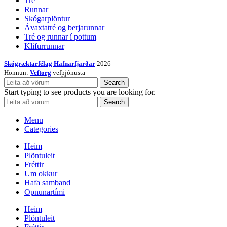
Tré
Runnar
Skógarplöntur
Ávaxtatré og berjarunnar
Tré og runnar í pottum
Klifurrunnar
Skógræktarfélag Hafnarfjarðar
2026
Hönnun:
Veftorg
vefþjónusta
Search
Start typing to see products you are looking for.
Search
Menu
Categories
Heim
Plöntuleit
Fréttir
Um okkur
Hafa samband
Opnunartími
Heim
Plöntuleit