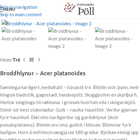
Skip to navigation
MENU
Skip to main content
Stækka mynd
Heim
Tré
Broddhlynur – Acer platanoides
Sæmilega harðgert, meðalhátt – hávaxið tré. Blöðin stór, þunn, með
löngum blaðstilk, gagnstæð, handsepótt. Skuggþolinn en skjólþurfi.
Hentar eingöngu til ræktunar í grónum hverfum eða í skógarskjóli.
Sómir sér best stakstæður. Gulir – rauður haustlitir. Verður gjarnan
fyrir haustkali. Ekki eins harðgerður og garðahlynur (Acer
pseudoplatanus). Blómin eru smá, gulleit í klösum. Blómstar fyrir
laufgun. Horn á milli hnotvængja um 180 gráður. Bjóðum einnig upp
broddhlyn með purpuralitum/bronslituðum laufum (sjá myndir).