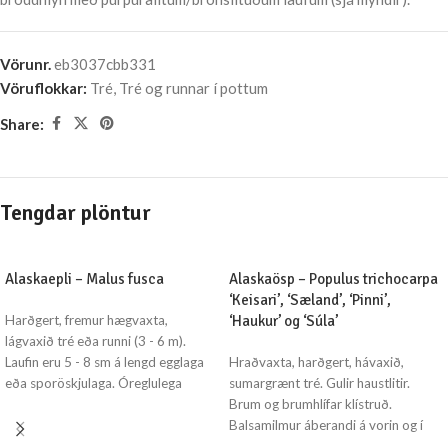
Vörunr.
eb3037cbb331
Vöruflokkar:
Tré
,
Tré og runnar í pottum
Share:
Tengdar plöntur
Alaskaepli – Malus fusca
Alaskaösp – Populus trichocarpa
‘Keisari’, ‘Sæland’, ‘Pinni’,
Harðgert, fremur hægvaxta,
‘Haukur’ og ‘Súla’
lágvaxið tré eða runni (3 - 6 m).
Laufin eru 5 - 8 sm á lengd egglaga
Hraðvaxta, harðgert, hávaxið,
eða sporöskjulaga. Óreglulega
sumargrænt tré. Gulir haustlitir.
flipótt og sagtennt. Blómin hvít,
Brum og brumhlífar klístruð.
ilmandi í sveipum fyrri part sumars.
Balsamilmur áberandi á vorin og í
Aldinið lítið gulgrænt - rauðleitt, ætt
röku veðri. Blómgast í apríl/maí.