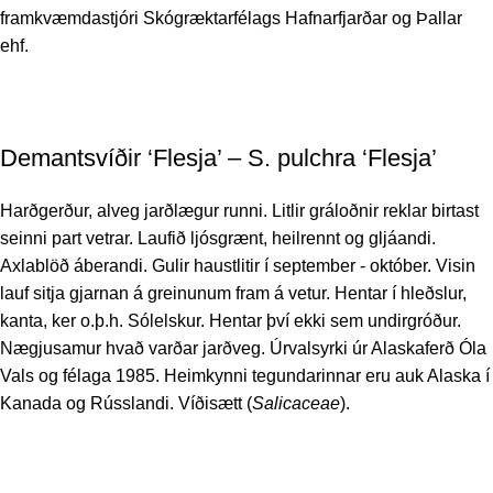
framkvæmdastjóri Skógræktarfélags Hafnarfjarðar og Þallar
ehf.
Demantsvíðir ‘Flesja’ – S. pulchra ‘Flesja’
Harðgerður, alveg jarðlægur runni. Litlir gráloðnir reklar birtast
seinni part vetrar. Laufið ljósgrænt, heilrennt og gljáandi.
Axlablöð áberandi. Gulir haustlitir í september - október. Visin
lauf sitja gjarnan á greinunum fram á vetur. Hentar í hleðslur,
kanta, ker o.þ.h. Sólelskur. Hentar því ekki sem undirgróður.
Nægjusamur hvað varðar jarðveg. Úrvalsyrki úr Alaskaferð Óla
Vals og félaga 1985. Heimkynni tegundarinnar eru auk Alaska í
Kanada og Rússlandi. Víðisætt (
Salicaceae
).