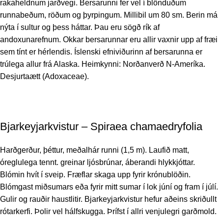
rakaheldnum jarðvegi. Bersarunni fer vel í blönduðum
runnabeðum, röðum og þyrpingum. Millibil um 80 sm. Berin má
nýta í sultur og þess háttar. Þau eru sögð rík af
andoxunarefnum. Okkar bersarunnar eru allir vaxnir upp af fræi
sem tínt er hérlendis. Íslenski efniviðurinn af bersarunna er
trúlega allur frá Alaska. Heimkynni: Norðanverð N-Ameríka.
Desjurtaætt (Adoxaceae).
Bjarkeyjarkvistur – Spiraea chamaedryfolia
Harðgerður, þéttur, meðalhár runni (1,5 m). Laufið matt,
óreglulega tennt. greinar ljósbrúnar, áberandi hlykkjóttar.
Blómin hvít í sveip. Fræflar skaga upp fyrir krónublöðin.
Blómgast miðsumars eða fyrir mitt sumar í lok júní og fram í júlí.
Gulir og rauðir haustlitir. Bjarkeyjarkvistur hefur aðeins skriðullt
rótarkerfi. Þolir vel hálfskugga. Þrífst í allri venjulegri garðmold.