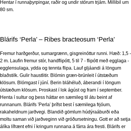
Hentar í runnaþyrpingar, raðir og undir stórum trjám. Millibil um
80 sm.
Blárifs ‘Perla’ – Ribes bracteosum ‘Perla’
Fremur harðgerður, sumargrænn, gisgreinóttur runni. Hæð: 1,5 -
2 m. Laufin fremur stór, handflipótt, 5 til 7 - flipótt með egglaga -
egglensulaga, ydda og tennta flipa. Lauf gljáandi á löngum
blaðstilk. Gulir haustlitir. Blómin græn-brúnleit í útstæðum
klösum. Blómgast í júní. Berin bláhéluð, áberandi í löngum
útstæðum klösum. Þroskast í lok ágúst og fram í september.
Henta í sultur og þess háttar en sæmileg til átu beint af
runnanum. Blárifs 'Perla' þrífst best í sæmilega frjóum,
rakaheldnum jarðvegi. Blandið gömlum húdýraáburði eða
moltu saman við jarðveginn við gróðursetningu. Gott er að setja
álíka lífrænt efni í kringum runnana á fárra ára fresti. Blárifs er