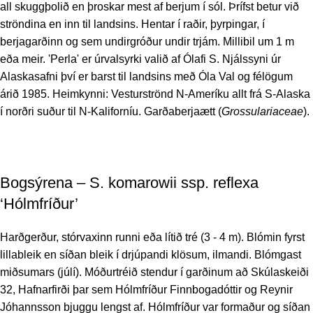
all skuggþolið en þroskar mest af berjum í sól. Þrífst betur við
ströndina en inn til landsins. Hentar í raðir, þyrpingar, í
berjagarðinn og sem undirgróður undir trjám. Millibil um 1 m
eða meir. 'Perla' er úrvalsyrki valið af Ólafi S. Njálssyni úr
Alaskasafni því er barst til landsins með Óla Val og félögum
árið 1985. Heimkynni: Vesturströnd N-Ameríku allt frá S-Alaska
í norðri suður til N-Kaliforníu. Garðaberjaætt (
Grossulariaceae
).
Bogsýrena – S. komarowii ssp. reflexa
‘Hólmfríður’
Harðgerður, stórvaxinn runni eða lítið tré (3 - 4 m). Blómin fyrst
lillableik en síðan bleik í drjúpandi klösum, ilmandi. Blómgast
miðsumars (júlí). Móðurtréið stendur í garðinum að Skúlaskeiði
32, Hafnarfirði þar sem Hólmfríður Finnbogadóttir og Reynir
Jóhannsson bjuggu lengst af. Hólmfríður var formaður og síðan