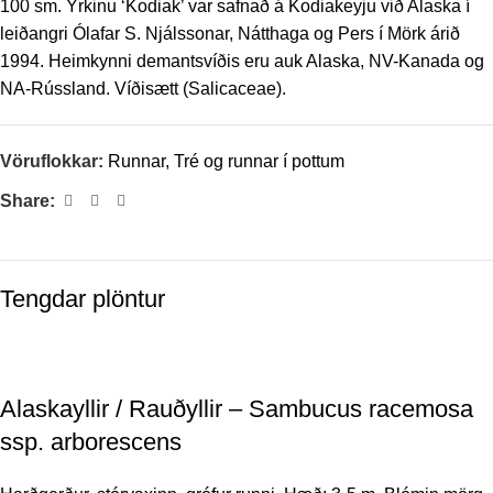
100 sm. Yrkinu ‘Kodiak’ var safnað á Kodiakeyju við Alaska í
leiðangri Ólafar S. Njálssonar, Nátthaga og Pers í Mörk árið
1994. Heimkynni demantsvíðis eru auk Alaska, NV-Kanada og
NA-Rússland. Víðisætt (Salicaceae).
Vöruflokkar:
Runnar
,
Tré og runnar í pottum
Share:
Tengdar plöntur
Alaskayllir / Rauðyllir – Sambucus racemosa
ssp. arborescens