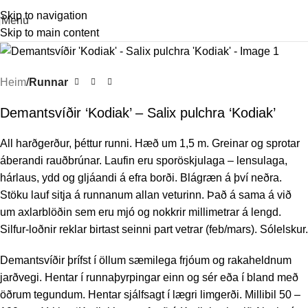
Skip to navigation
Menu
Skip to main content
Heim
Runnar
Demantsvíðir ‘Kodiak’ – Salix pulchra ‘Kodiak’
All harðgerður, þéttur runni. Hæð um 1,5 m. Greinar og sprotar
áberandi rauðbrúnar. Laufin eru sporöskjulaga – lensulaga,
hárlaus, ydd og gljáandi á efra borði. Blágræn á því neðra.
Stöku lauf sitja á runnanum allan veturinn. Það á sama á við
um axlarblöðin sem eru mjó og nokkrir millimetrar á lengd.
Silfur-loðnir reklar birtast seinni part vetrar (feb/mars). Sólelskur.
Demantsvíðir þrífst í öllum sæmilega frjóum og rakaheldnum
jarðvegi. Hentar í runnaþyrpingar einn og sér eða í bland með
öðrum tegundum. Hentar sjálfsagt í lægri limgerði. Millibil 50 –