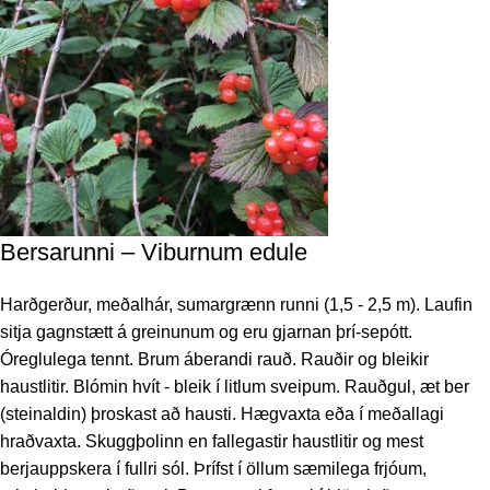
Bersarunni – Viburnum edule
Harðgerður, meðalhár, sumargrænn runni (1,5 - 2,5 m). Laufin
sitja gagnstætt á greinunum og eru gjarnan þrí-sepótt.
Óreglulega tennt. Brum áberandi rauð. Rauðir og bleikir
haustlitir. Blómin hvít - bleik í litlum sveipum. Rauðgul, æt ber
(steinaldin) þroskast að hausti. Hægvaxta eða í meðallagi
hraðvaxta. Skuggþolinn en fallegastir haustlitir og mest
berjauppskera í fullri sól. Þrífst í öllum sæmilega frjóum,