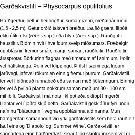
Garðakvistill – Physocarpus opulifolius
Harðgerður, þéttur, heilbrigður, sumargrænn, meðalhár runni
(1,5 - 2,5 m). Getur orðið talsvert breiður. Laufið grænt, flipótt
ekki ólíkt rifsi (
Ribes
spp.) eða hlyn (
Acer
spp.). Rauðgulir
haustlitir. Blómin hvít í hvelfdum sveip miðsumars. Fræbelgir
uppblásnir, fremur smáir, margir saman, rauðleitir. Rauðleitir
árssprotar. Börkurinn flagnar með tímanum af í strimlum. Þolir
vel hálfskugga. Þolir vel klippingu. Þrífst í sæmilega frjóum
jarðvegi, jafnvel rökum en einnig fremur þurrum. Garðakvistill
fer vel í blönduð runnabeð eða saman með fjölæringum. Einnig
fer vel á því að planta nokkrum saman með um 80 - 100 sm
millibili. Garðakvistil má nota í klippt eða óklippt limgerði.
Hentar vel í jaðra skjólbelta. Garðakvistill gekk áður fyrr undir
nafninu "blásurunni" vegna uppblásinna aldinanna. Mun
harðgerðari samanborið við yrki garðakvistils sem bera rauðleit
lauf eins og 'Diabolo' og 'Summer Wine'. Garðakvistill er
sannarlega einn harðgerðasti skraut- og skjólrunni sem völ er