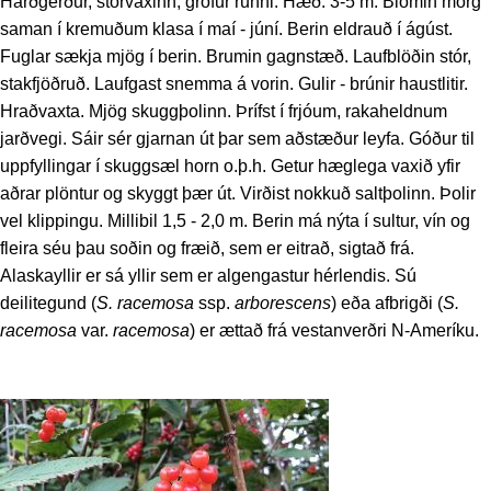
Harðgerður, stórvaxinn, grófur runni. Hæð: 3-5 m. Blómin mörg
saman í kremuðum klasa í maí - júní. Berin eldrauð í ágúst.
Fuglar sækja mjög í berin. Brumin gagnstæð. Laufblöðin stór,
stakfjöðruð. Laufgast snemma á vorin. Gulir - brúnir haustlitir.
Hraðvaxta. Mjög skuggþolinn. Þrífst í frjóum, rakaheldnum
jarðvegi. Sáir sér gjarnan út þar sem aðstæður leyfa. Góður til
uppfyllingar í skuggsæl horn o.þ.h. Getur hæglega vaxið yfir
aðrar plöntur og skyggt þær út. Virðist nokkuð saltþolinn. Þolir
vel klippingu. Millibil 1,5 - 2,0 m. Berin má nýta í sultur, vín og
fleira séu þau soðin og fræið, sem er eitrað, sigtað frá.
Alaskayllir er sá yllir sem er algengastur hérlendis. Sú
deilitegund (
S. racemosa
ssp.
arborescens
) eða afbrigði (
S.
racemosa
var.
racemosa
) er ættað frá vestanverðri N-Ameríku.