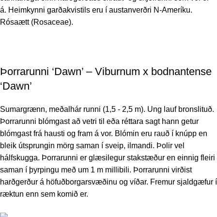
á. Heimkynni garðakvistils eru í austanverðri N-Ameríku.
Rósaætt (Rosaceae).
Þorrarunni ‘Dawn’ – Viburnum x bodnantense
‘Dawn’
Sumargrænn, meðalhár runni (1,5 - 2,5 m). Ung lauf bronslituð.
Þorrarunni blómgast að vetri til eða réttara sagt hann getur
blómgast frá hausti og fram á vor. Blómin eru rauð í knúpp en
bleik útsprungin mörg saman í sveip, ilmandi. Þolir vel
hálfskugga. Þorrarunni er glæsilegur stakstæður en einnig fleiri
saman í þyrpingu með um 1 m millibili. Þorrarunni virðist
harðgerður á höfuðborgarsvæðinu og víðar. Fremur sjaldgæfur í
ræktun enn sem komið er.