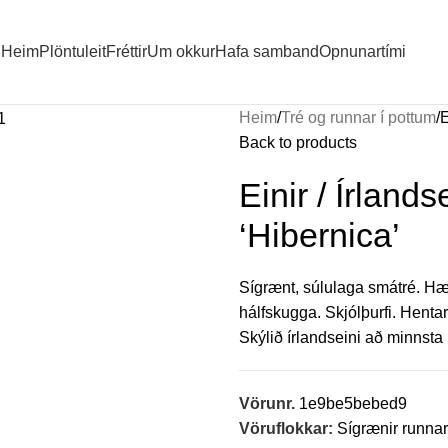
Heim
Plöntuleit
Fréttir
Um okkur
Hafa samband
Opnunartími
Heim
Tré og runnar í pottum
E
Back to products
Einir / Írland
‘Hibernica’
Sígrænt, súlulaga smátré. Hæð
hálfskugga. Skjólþurfi. Henta
Skýlið írlandseini að minnsta k
Vörunr.
1e9be5bebed9
Vöruflokkar:
Sígrænir runna