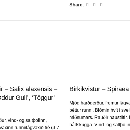
Share:
r – Salix alaxensis –
Birkikvistur – Spiraea 
Oddur Guli’, ‘Töggur’
Mjög harðgerður, fremur lágva
þéttur runni. Blómin hvít í sv
miðsumars. Rauðir haustlitir. 
ur, vind- og saltþolinn,
hálfskugga. Vind- og saltþolin
vaxinn runni/lágvaxið tré (3-7