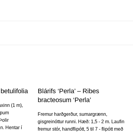
betulifolia
Blárifs ‘Perla’ – Ribes
bracteosum ‘Perla’
xinn (1 m),
eipum
Fremur harðgerður, sumargrænn,
Þolir
gisgreinóttur runni. Hæð: 1,5 - 2 m. Laufin
n. Hentar í
fremur stór, handflipótt, 5 til 7 - flipótt með