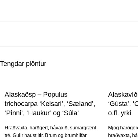
Tengdar plöntur
Alaskaösp – Populus
Alaskavíði
trichocarpa ‘Keisari’, ‘Sæland’,
‘Gústa’, ‘
‘Pinni’, ‘Haukur’ og ‘Súla’
o.fl. yrki
Hraðvaxta, harðgert, hávaxið, sumargrænt
Mjög harðgerð
tré. Gulir haustlitir. Brum og brumhlífar
hraðvaxta, há