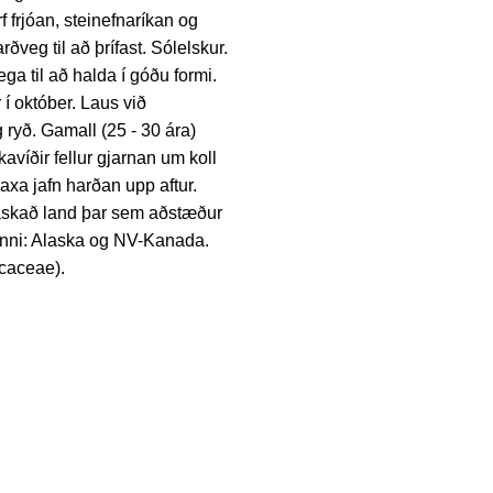
f frjóan, steinefnaríkan og
rðveg til að þrífast. Sólelskur.
ega til að halda í góðu formi.
r í október. Laus við
 ryð. Gamall (25 - 30 ára)
kavíðir fellur gjarnan um koll
axa jafn harðan upp aftur.
 raskað land þar sem aðstæður
ynni: Alaska og NV-Kanada.
icaceae).