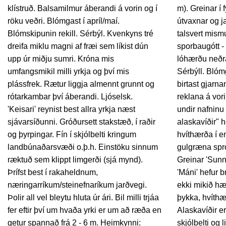
klístruð. Balsamilmur áberandi á vorin og í
m). Greinar í 
röku veðri. Blómgast í apríl/maí.
útvaxnar og j
Blómskipunin rekill. Sérbýl. Kvenkyns tré
talsvert mism
dreifa miklu magni af fræi sem líkist dún
sporbaugótt -
upp úr miðju sumri. Króna mis
lóhærðu neðra
umfangsmikil milli yrkja og því mis
Sérbýll. Blómg
plássfrek. Rætur liggja almennt grunnt og
birtast gjarn
rótarkambar því áberandi. Ljóselsk.
reklana á vor
'Keisari' reynist best allra yrkja næst
undir nafninu 
sjávarsíðunni. Gróðursett stakstæð, í raðir
alaskavíðir" 
og þyrpingar. Fín í skjólbelti kringum
hvíthærða í e
landbúnaðarsvæði o.þ.h. Einstöku sinnum
gulgræna spr
ræktuð sem klippt limgerði (sjá mynd).
Greinar 'Sunn
Þrífst best í rakaheldnum,
'Máni' hefur 
næringarríkum/steinefnaríkum jarðvegi.
ekki mikið hær
Þolir all vel bleytu hluta úr ári. Bil milli trjáa
þykka, hvíthær
fer eftir því um hvaða yrki er um að ræða en
Alaskavíðir er
getur spannað frá 2 - 6 m. Heimkynni:
skjólbelti og 