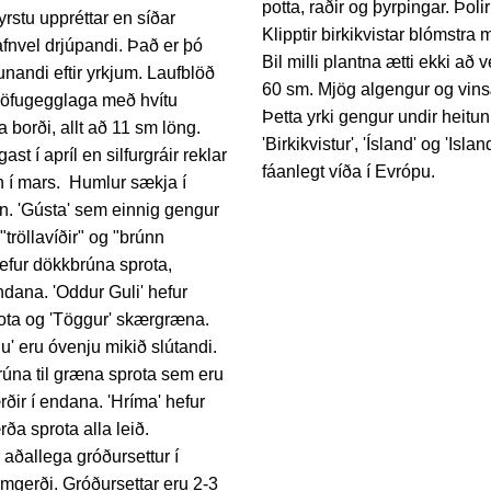
potta, raðir og þyrpingar. Þolir
fyrstu uppréttar en síðar
Klipptir birkikvistar blómstra 
afnvel drjúpandi. Það er þó
Bil milli plantna ætti ekki að
unandi eftir yrkjum. Laufblöð
60 sm. Mjög algengur og vins
 öfugegglaga með hvítu
Þetta yrki gengur undir heitu
 borði, allt að 11 sm löng.
'Birkikvistur', 'Ísland' og 'Islan
ast í apríl en silfurgráir reklar
fáanlegt víða í Evrópu.
an í mars. Humlur sækja í
in. 'Gústa' sem einnig gengur
"tröllavíðir" og "brúnn
hefur dökkbrúna sprota,
ndana. 'Oddur Guli' hefur
ota og 'Töggur' skærgræna.
u' eru óvenju mikið slútandi.
brúna til græna sprota sem eru
ðir í endana. 'Hríma' hefur
ða sprota alla leið.
 aðallega gróðursettur í
limgerði. Gróðursettar eru 2-3