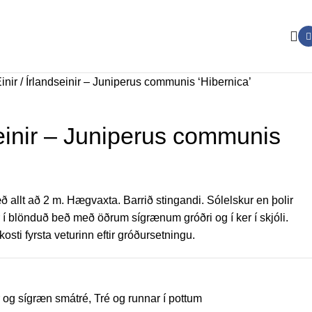
inir / Írlandseinir – Juniperus communis ‘Hibernica’
seinir – Juniperus communis
 allt að 2 m. Hægvaxta. Barrið stingandi. Sólelskur en þolir
r í blönduð beð með öðrum sígrænum gróðri og í ker í skjóli.
osti fyrsta veturinn eftir gróðursetningu.
r og sígræn smátré
,
Tré og runnar í pottum