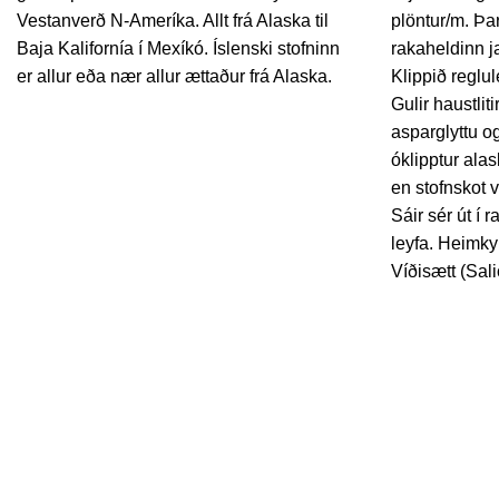
Vestanverð N-Ameríka. Allt frá Alaska til
plöntur/m. Þar
Baja Kalifornía í Mexíkó. Íslenski stofninn
rakaheldinn ja
er allur eða nær allur ættaður frá Alaska.
Klippið reglul
Gulir haustliti
asparglyttu og
óklipptur alas
en stofnskot v
Sáir sér út í
leyfa. Heimk
Víðisætt (Sal