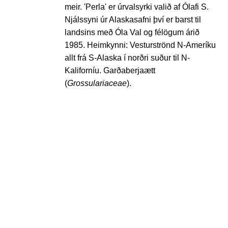
meir. 'Perla' er úrvalsyrki valið af Ólafi S.
Njálssyni úr Alaskasafni því er barst til
landsins með Óla Val og félögum árið
1985. Heimkynni: Vesturströnd N-Ameríku
allt frá S-Alaska í norðri suður til N-
Kaliforníu. Garðaberjaætt
(
Grossulariaceae
).