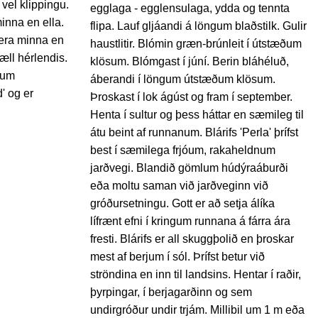
 vel klippingu.
egglaga - egglensulaga, ydda og tennta
minna en ella.
flipa. Lauf gljáandi á löngum blaðstilk. Gulir
 vera minna en
haustlitir. Blómin græn-brúnleit í útstæðum
æll hérlendis.
klösum. Blómgast í júní. Berin bláhéluð,
num
áberandi í löngum útstæðum klösum.
d' og er
Þroskast í lok ágúst og fram í september.
Henta í sultur og þess háttar en sæmileg til
átu beint af runnanum. Blárifs 'Perla' þrífst
best í sæmilega frjóum, rakaheldnum
jarðvegi. Blandið gömlum húdýraáburði
eða moltu saman við jarðveginn við
gróðursetningu. Gott er að setja álíka
lífrænt efni í kringum runnana á fárra ára
fresti. Blárifs er all skuggþolið en þroskar
mest af berjum í sól. Þrífst betur við
ströndina en inn til landsins. Hentar í raðir,
þyrpingar, í berjagarðinn og sem
undirgróður undir trjám. Millibil um 1 m eða