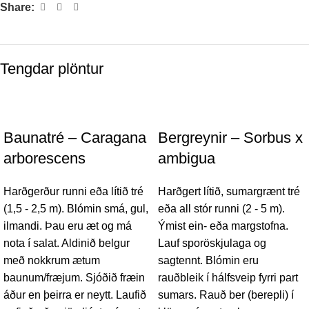
Share:
Tengdar plöntur
Baunatré – Caragana
Bergreynir – Sorbus x
arborescens
ambigua
Harðgerður runni eða lítið tré
Harðgert lítið, sumargrænt tré
(1,5 - 2,5 m). Blómin smá, gul,
eða all stór runni (2 - 5 m).
ilmandi. Þau eru æt og má
Ýmist ein- eða margstofna.
nota í salat. Aldinið belgur
Lauf sporöskjulaga og
með nokkrum ætum
sagtennt. Blómin eru
baunum/fræjum. Sjóðið fræin
rauðbleik í hálfsveip fyrri part
áður en þeirra er neytt. Laufið
sumars. Rauð ber (berepli) í