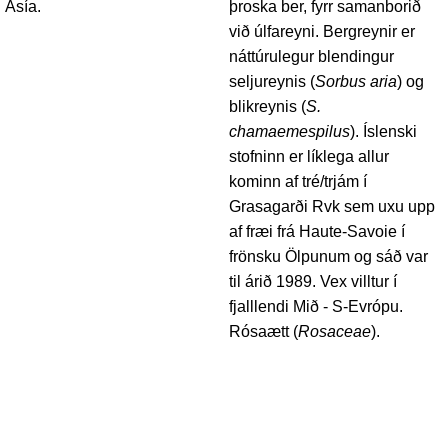
Asía.
þroska ber, fyrr samanborið
við úlfareyni. Bergreynir er
náttúrulegur blendingur
seljureynis (
Sorbus aria
) og
blikreynis (
S.
chamaemespilus
). Íslenski
stofninn er líklega allur
kominn af tré/trjám í
Grasagarði Rvk sem uxu upp
af fræi frá Haute-Savoie í
frönsku Ölpunum og sáð var
til árið 1989. Vex villtur í
fjalllendi Mið - S-Evrópu.
Rósaætt (
Rosaceae
).