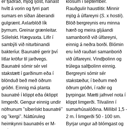
er fjaðrað, mjög ljóst, nánast
klösum í september.
hvítt á vorin og fyrri part
Rauðgulir haustlitir. Minnir
sumars en síðan áberandi
mjög á úlfareyni (
S
. x
hostii
).
gulgrænt. Axlarblöð lík
Blöð bergreynis eru minna
þyrnum. Greinar grænleitar.
hærð og meira gljáandi
Sólelskt. Hægvaxta. Lifir í
samanborið við úlfareyni,
sambýli við niturbinandi
einnig á neðra borði. Blómin
bakteríur. Baunatré gerir því
eru ívið rauðari samanborið
litlar kröfur til jarðvegs.
við úlfareyni. Vindþolinn og
Baunatré sómir sér vel
trúlega saltþolinn einnig.
stakstætt í garðinum eða í
Bergreyni sómir sér
blönduð beð með öðrum
stakstæður, í beðum með
gróðri. Einnig má planta
öðrum gróðri, í raðir og
baunatré í klippt eða óklippt
þyrpingar. Mætti jafnvel nota í
limgerði. Gengur einnig undir
klippt limgerði. Tilvalinn í
nöfnunum "síberískt baunatré"
sumarhúsalóðina. Millibil 1,5 -
og "kergi". Náttúruleg
2 m. Í limgerði 50 - 100 sm.
heimkynni baunatrés er M-
Byrjar ungur að blómgast og