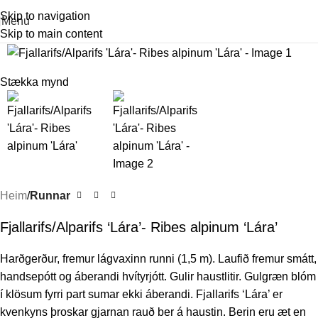
Skip to navigation
Menu
Skip to main content
Stækka mynd
Heim
Runnar
Fjallarifs/Alparifs ‘Lára’- Ribes alpinum ‘Lára’
Harðgerður, fremur lágvaxinn runni (1,5 m). Laufið fremur smátt,
handsepótt og áberandi hvítyrjótt. Gulir haustlitir. Gulgræn blóm
í klösum fyrri part sumar ekki áberandi. Fjallarifs ‘Lára’ er
kvenkyns þroskar gjarnan rauð ber á haustin. Berin eru æt en