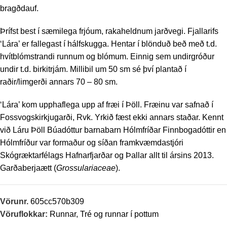
bragðdauf.
Þrífst best í sæmilega frjóum, rakaheldnum jarðvegi. Fjallarifs
‘Lára’ er fallegast í hálfskugga. Hentar í blönduð beð með t.d.
hvítblómstrandi runnum og blómum. Einnig sem undirgróður
undir t.d. birkitrjám. Millibil um 50 sm sé því plantað í
raðir/limgerði annars 70 – 80 sm.
‘Lára’ kom upphaflega upp af fræi í Þöll. Fræinu var safnað í
Fossvogskirkjugarði, Rvk. Yrkið fæst ekki annars staðar. Kennt
við Láru Þöll Búadóttur barnabarn Hólmfríðar Finnbogadóttir en
Hólmfríður var formaður og síðan framkvæmdastjóri
Skógræktarfélags Hafnarfjarðar og Þallar allt til ársins 2013.
Garðaberjaætt (
Grossulariaceae
).
Vörunr.
605cc570b309
Vöruflokkar:
Runnar
,
Tré og runnar í pottum