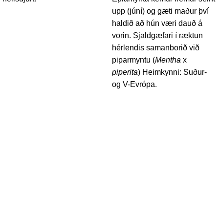
upp (júní) og gæti maður því
haldið að hún væri dauð á
vorin. Sjaldgæfari í ræktun
hérlendis samanborið við
piparmyntu (
Mentha
x
piperita
) Heimkynni: Suður-
og V-Evrópa.