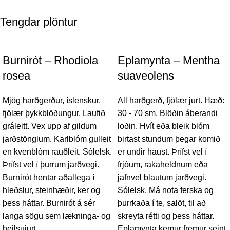
Tengdar plöntur
Burnirót – Rhodiola
Eplamynta – Mentha
rosea
suaveolens
Mjög harðgerður, íslenskur,
All harðgerð, fjölær jurt. Hæð:
fjölær þykkblöðungur. Laufið
30 - 70 sm. Blöðin áberandi
gráleitt. Vex upp af gildum
loðin. Hvít eða bleik blóm
jarðstönglum. Karlblóm gulleit
birtast stundum þegar komið
en kvenblóm rauðleit. Sólelsk.
er undir haust. Þrífst vel í
Þrífst vel í þurrum jarðvegi.
frjóum, rakaheldnum eða
Burnirót hentar aðallega í
jafnvel blautum jarðvegi.
hleðslur, steinhæðir, ker og
Sólelsk. Má nota ferska og
þess háttar. Burnirót á sér
þurrkaða í te, salöt, til að
langa sögu sem lækninga- og
skreyta rétti og þess háttar.
heilsujurt.
Eplamynta kemur fremur seint