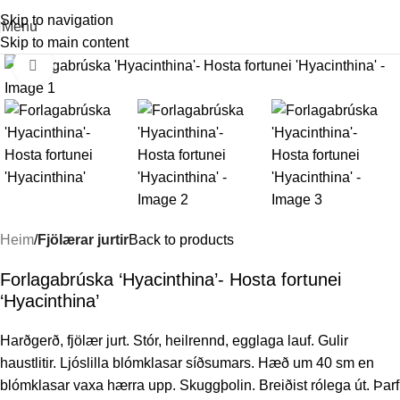
Skip to navigation
Menu
Skip to main content
Stækka mynd
Heim
Fjölærar jurtir
Back to products
Forlagabrúska ‘Hyacinthina’- Hosta fortunei
‘Hyacinthina’
Harðgerð, fjölær jurt. Stór, heilrennd, egglaga lauf. Gulir
haustlitir. Ljóslilla blómklasar síðsumars. Hæð um 40 sm en
blómklasar vaxa hærra upp. Skuggþolin. Breiðist rólega út. Þarf