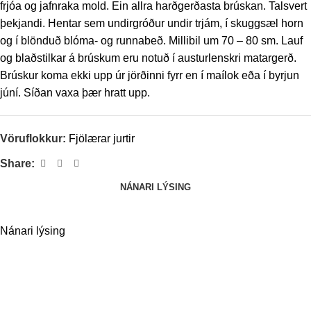
frjóa og jafnraka mold. Ein allra harðgerðasta brúskan. Talsvert
þekjandi. Hentar sem undirgróður undir trjám, í skuggsæl horn
og í blönduð blóma- og runnabeð. Millibil um 70 – 80 sm. Lauf
og blaðstilkar á brúskum eru notuð í austurlenskri matargerð.
Brúskur koma ekki upp úr jörðinni fyrr en í maílok eða í byrjun
júní. Síðan vaxa þær hratt upp.
Vöruflokkur:
Fjölærar jurtir
Share:
NÁNARI LÝSING
Nánari lýsing