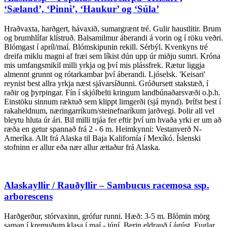
‘Sæland’, ‘Pinni’, ‘Haukur’ og ‘Súla’
Hraðvaxta, harðgert, hávaxið, sumargrænt tré. Gulir haustlitir. Brum
og brumhlífar klístruð. Balsamilmur áberandi á vorin og í röku veðri.
Blómgast í apríl/maí. Blómskipunin rekill. Sérbýl. Kvenkyns tré
dreifa miklu magni af fræi sem líkist dún upp úr miðju sumri. Króna
mis umfangsmikil milli yrkja og því mis plássfrek. Rætur liggja
almennt grunnt og rótarkambar því áberandi. Ljóselsk. 'Keisari'
reynist best allra yrkja næst sjávarsíðunni. Gróðursett stakstæð, í
raðir og þyrpingar. Fín í skjólbelti kringum landbúnaðarsvæði o.þ.h.
Einstöku sinnum ræktuð sem klippt limgerði (sjá mynd). Þrífst best í
rakaheldnum, næringarríkum/steinefnaríkum jarðvegi. Þolir all vel
bleytu hluta úr ári. Bil milli trjáa fer eftir því um hvaða yrki er um að
ræða en getur spannað frá 2 - 6 m. Heimkynni: Vestanverð N-
Ameríka. Allt frá Alaska til Baja Kalifornía í Mexíkó. Íslenski
stofninn er allur eða nær allur ættaður frá Alaska.
Alaskayllir / Rauðyllir – Sambucus racemosa ssp.
arborescens
Harðgerður, stórvaxinn, grófur runni. Hæð: 3-5 m. Blómin mörg
saman í kremuðum klasa í maí - júní. Berin eldrauð í ágúst. Fuglar