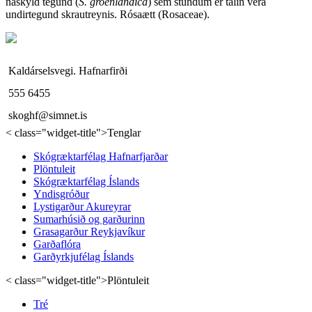
náskyld tegund (
S. groenlandica
) sem stundum er talin vera
undirtegund skrautreynis. Rósaætt (Rosaceae).
Kaldárselsvegi. Hafnarfirði
555 6455
skoghf@simnet.is
< class="widget-title">Tenglar
Skógræktarfélag Hafnarfjarðar
Plöntuleit
Skógræktarfélag Íslands
Yndisgróður
Lystigarður Akureyrar
Sumarhúsið og garðurinn
Grasagarður Reykjavíkur
Garðaflóra
Garðyrkjufélag Íslands
< class="widget-title">Plöntuleit
Tré