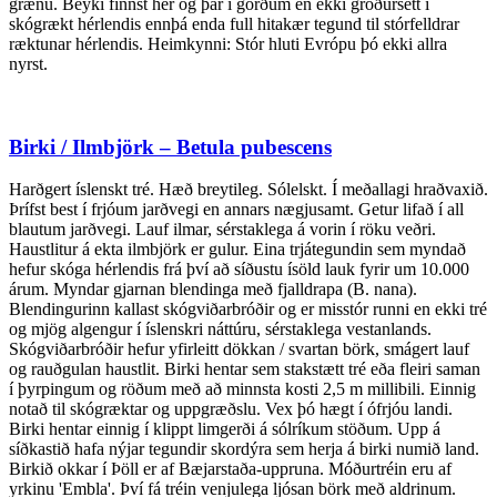
grænu. Beyki finnst hér og þar í görðum en ekki gróðursett í
skógrækt hérlendis ennþá enda full hitakær tegund til stórfelldrar
ræktunar hérlendis. Heimkynni: Stór hluti Evrópu þó ekki allra
nyrst.
Birki / Ilmbjörk – Betula pubescens
Harðgert íslenskt tré. Hæð breytileg. Sólelskt. Í meðallagi hraðvaxið.
Þrífst best í frjóum jarðvegi en annars nægjusamt. Getur lifað í all
blautum jarðvegi. Lauf ilmar, sérstaklega á vorin í röku veðri.
Haustlitur á ekta ilmbjörk er gulur. Eina trjátegundin sem myndað
hefur skóga hérlendis frá því að síðustu ísöld lauk fyrir um 10.000
árum. Myndar gjarnan blendinga með fjalldrapa (B. nana).
Blendingurinn kallast skógviðarbróðir og er misstór runni en ekki tré
og mjög algengur í íslenskri náttúru, sérstaklega vestanlands.
Skógviðarbróðir hefur yfirleitt dökkan / svartan börk, smágert lauf
og rauðgulan haustlit. Birki hentar sem stakstætt tré eða fleiri saman
í þyrpingum og röðum með að minnsta kosti 2,5 m millibili. Einnig
notað til skógræktar og uppgræðslu. Vex þó hægt í ófrjóu landi.
Birki hentar einnig í klippt limgerði á sólríkum stöðum. Upp á
síðkastið hafa nýjar tegundir skordýra sem herja á birki numið land.
Birkið okkar í Þöll er af Bæjarstaða-uppruna. Móðurtréin eru af
yrkinu 'Embla'. Því fá tréin venjulega ljósan börk með aldrinum.