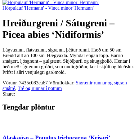
Hörpulauf 'Hermann' - Vinca minor 'Hermann'
Hreiðurgreni / Sátugreni –
Picea abies ‘Nidiformis’
Lágvaxinn, flatvaxinn, sígrænn, þéttur runni. Hæð um 50 sm.
Breidd allt að 100 sm. Hægvaxta. Myndar engan topp. Barrið
smágert, ljósgrænt – gulgrænt. Skjólþurfi og skuggþolið. Hentar í
beð með sígrænum gróðri, sem undirgróður, ker í skjóli og hleðslur.
Þrífst í allri venjulegri garðmold.
Vörunr.
7435c083ea67
Vöruflokkar:
Sígrænir runnar og sígræn
smátré
,
Tré og runnar í pottum
Share:
Tengdar plöntur
Alaskaösp – Populus trichocarpa ‘Keisari’,