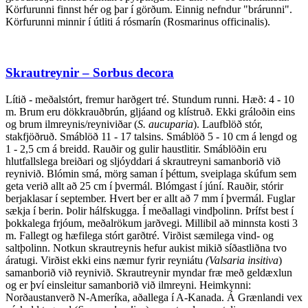
Körfurunni finnst hér og þar í görðum. Einnig nefndur "brárunni".
Körfurunni minnir í útliti á rósmarín (Rosmarinus officinalis).
Skrautreynir – Sorbus decora
Lítið - meðalstórt, fremur harðgert tré. Stundum runni. Hæð: 4 - 10
m. Brum eru dökkrauðbrún, gljáand og klístruð. Ekki gráloðin eins
og brum ilmreynis/reyniviðar (
S.
aucuparia
). Laufblöð stór,
stakfjöðruð. Smáblöð 11 - 17 talsins. Smáblöð 5 - 10 cm á lengd og
1 - 2,5 cm á breidd. Rauðir og gulir haustlitir. Smáblöðin eru
hlutfallslega breiðari og sljóyddari á skrautreyni samanborið við
reynivið. Blómin smá, mörg saman í þéttum, sveiplaga skúfum sem
geta verið allt að 25 cm í þvermál. Blómgast í júní. Rauðir, stórir
berjaklasar í september. Hvert ber er allt að 7 mm í þvermál. Fuglar
sækja í berin. Þolir hálfskugga. Í meðallagi vindþolinn. Þrífst best í
þokkalega frjóum, meðalrökum jarðvegi. Millibil að minnsta kosti 3
m. Fallegt og hæfilega stórt garðtré. Virðist sæmilega vind- og
saltþolinn. Notkun skrautreynis hefur aukist mikið síðastliðna tvo
áratugi. Virðist ekki eins næmur fyrir reyniátu
(Valsaria
insitiva
)
samanborið við reynivið. Skrautreynir myndar fræ með geldæxlun
og er því einsleitur samanborið við ilmreyni. Heimkynni:
Norðaustanverð N-Ameríka, aðallega í A-Kanada. Á Grænlandi vex