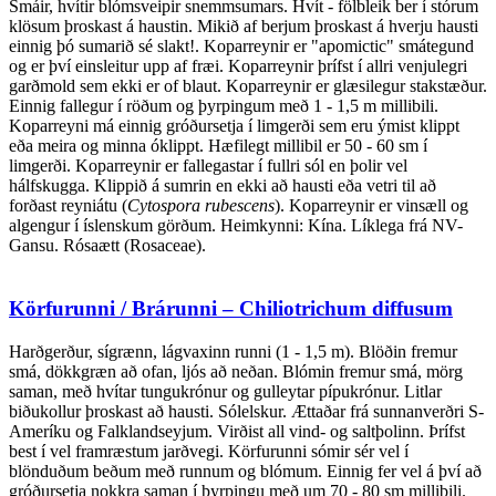
Smáir, hvítir blómsveipir snemmsumars. Hvít - fölbleik ber í stórum
klösum þroskast á haustin. Mikið af berjum þroskast á hverju hausti
einnig þó sumarið sé slakt!. Koparreynir er "apomictic" smátegund
og er því einsleitur upp af fræi. Koparreynir þrífst í allri venjulegri
garðmold sem ekki er of blaut. Koparreynir er glæsilegur stakstæður.
Einnig fallegur í röðum og þyrpingum með 1 - 1,5 m millibili.
Koparreyni má einnig gróðursetja í limgerði sem eru ýmist klippt
eða meira og minna óklippt. Hæfilegt millibil er 50 - 60 sm í
limgerði. Koparreynir er fallegastar í fullri sól en þolir vel
hálfskugga. Klippið á sumrin en ekki að hausti eða vetri til að
forðast reyniátu (
Cytospora rubescens
). Koparreynir er vinsæll og
algengur í íslenskum görðum. Heimkynni: Kína. Líklega frá NV-
Gansu. Rósaætt (Rosaceae).
Körfurunni / Brárunni – Chiliotrichum diffusum
Harðgerður, sígrænn, lágvaxinn runni (1 - 1,5 m). Blöðin fremur
smá, dökkgræn að ofan, ljós að neðan. Blómin fremur smá, mörg
saman, með hvítar tungukrónur og gulleytar pípukrónur. Litlar
biðukollur þroskast að hausti. Sólelskur. Ættaðar frá sunnanverðri S-
Ameríku og Falklandseyjum. Virðist all vind- og saltþolinn. Þrífst
best í vel framræstum jarðvegi. Körfurunni sómir sér vel í
blönduðum beðum með runnum og blómum. Einnig fer vel á því að
gróðursetja nokkra saman í þyrpingu með um 70 - 80 sm millibili.