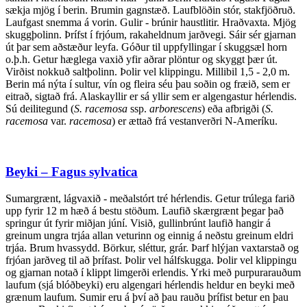
sækja mjög í berin. Brumin gagnstæð. Laufblöðin stór, stakfjöðruð.
Laufgast snemma á vorin. Gulir - brúnir haustlitir. Hraðvaxta. Mjög
skuggþolinn. Þrífst í frjóum, rakaheldnum jarðvegi. Sáir sér gjarnan
út þar sem aðstæður leyfa. Góður til uppfyllingar í skuggsæl horn
o.þ.h. Getur hæglega vaxið yfir aðrar plöntur og skyggt þær út.
Virðist nokkuð saltþolinn. Þolir vel klippingu. Millibil 1,5 - 2,0 m.
Berin má nýta í sultur, vín og fleira séu þau soðin og fræið, sem er
eitrað, sigtað frá. Alaskayllir er sá yllir sem er algengastur hérlendis.
Sú deilitegund (
S. racemosa
ssp.
arborescens
) eða afbrigði (
S.
racemosa
var.
racemosa
) er ættað frá vestanverðri N-Ameríku.
Beyki – Fagus sylvatica
Sumargrænt, lágvaxið - meðalstórt tré hérlendis. Getur trúlega farið
upp fyrir 12 m hæð á bestu stöðum. Laufið skærgrænt þegar það
springur út fyrir miðjan júní. Visið, gullinbrúnt laufið hangir á
greinum ungra trjáa allan veturinn og einnig á neðstu greinum eldri
trjáa. Brum hvassydd. Börkur, sléttur, grár. Þarf hlýjan vaxtarstað og
frjóan jarðveg til að þrífast. Þolir vel hálfskugga. Þolir vel klippingu
og gjarnan notað í klippt limgerði erlendis. Yrki með purpurarauðum
laufum (sjá blóðbeyki) eru algengari hérlendis heldur en beyki með
grænum laufum. Sumir eru á því að þau rauðu þrífist betur en þau