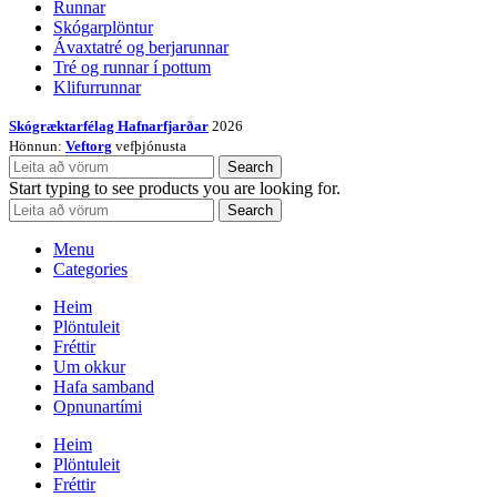
Runnar
Skógarplöntur
Ávaxtatré og berjarunnar
Tré og runnar í pottum
Klifurrunnar
Skógræktarfélag Hafnarfjarðar
2026
Hönnun:
Veftorg
vefþjónusta
Search
Start typing to see products you are looking for.
Search
Menu
Categories
Heim
Plöntuleit
Fréttir
Um okkur
Hafa samband
Opnunartími
Heim
Plöntuleit
Fréttir