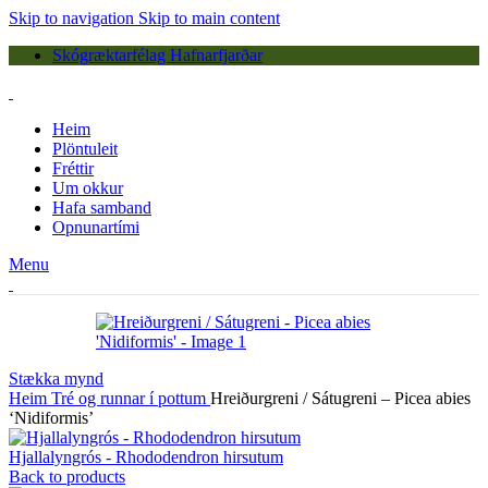
Skip to navigation
Skip to main content
Skógræktarfélag Hafnarfjarðar
Heim
Plöntuleit
Fréttir
Um okkur
Hafa samband
Opnunartími
Menu
Stækka mynd
Heim
Tré og runnar í pottum
Hreiðurgreni / Sátugreni – Picea abies
‘Nidiformis’
Hjallalyngrós - Rhododendron hirsutum
Back to products