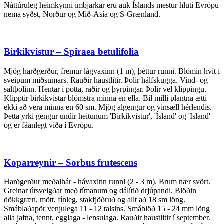
Náttúruleg heimkynni imbjarkar eru auk Íslands mestur hluti Evrópu
nema syðst, Norður og Mið-Asía og S-Grænland.
Birkikvistur – Spiraea betulifolia
Mjög harðgerður, fremur lágvaxinn (1 m), þéttur runni. Blómin hvít í
sveipum miðsumars. Rauðir haustlitir. Þolir hálfskugga. Vind- og
saltþolinn. Hentar í potta, raðir og þyrpingar. Þolir vel klippingu.
Klipptir birkikvistar blómstra minna en ella. Bil milli plantna ætti
ekki að vera minna en 60 sm. Mjög algengur og vinsæll hérlendis.
Þetta yrki gengur undir heitunum 'Birkikvistur', 'Ísland' og 'Island'
og er fáanlegt víða í Evrópu.
Koparreynir – Sorbus frutescens
Harðgerður meðalhár - hávaxinn runni (2 - 3 m). Brum nær svört.
Greinar útsveigðar með tímanum og dálítið drjúpandi. Blöðin
dökkgræn, mött, fínleg, stakfjöðruð og allt að 18 sm löng.
Smáblaðapör venjulega 11 - 12 talsins. Smáblöð 15 - 24 mm löng
alla jafna, tennt, egglaga - lensulaga. Rauðir haustlitir í september.