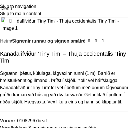
Skip to navigation
Menu
Skip to main content
Stækka mynd
Heim
Sígrænir runnar og sígræn smátré
Kanadalífviður ‘Tiny Tim’ – Thuja occidentalis ‘Tiny
Tim’
Sígrænn, þéttur, kúlulaga, lágvaxinn runni (1 m). Barrið er
hreisturkennt og ilmandi. Þrífst í skjóli. Þolir vel hálfskugga.
Kanadalífviður ‘Tiny Tim’ fer vel í beðum með öðrum lágvöxnum
gróðri framan við hús og við dvalarsvæði. Getur lifað í pottum í
góðu skjóli. Hægvaxta. Vex í kúlu eins og hann sé klipptur til.
Vörunr.
01082967bea1
Vöruflokkur:
Sígrænir runnar og sígræn smátré