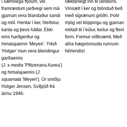
í sæmilega frjóum, vel
ræktanlegt inn til landsins.
framræstum jarðvegi sem má
Vinsælt í ker og blönduð beð
gjarnan vera blandaður sandi
með sígrænum gróðri. Þolir
og möl. Hentar í ker, hleðslur,
mjög vel klippingu og gjarnan
kanta og þess háttar. Ekki
mótað til í kúlur, keilur og fleiri
eins harðgerður og
form. Fremur viðkvæmt. Með
himalajaeinir 'Meyeri'. Yrkið
allra hægvöxnustu runnum
'Holger' mun vera blendingur
hérlendis!
garðaeinis
(
J.
x
media
'Pfitzeriana Aurea')
og himalajaeinis (
J.
squamata
'Meyeri'). Úr smiðju
Holger Jensen, Svíþjóð frá
árinu 1946.