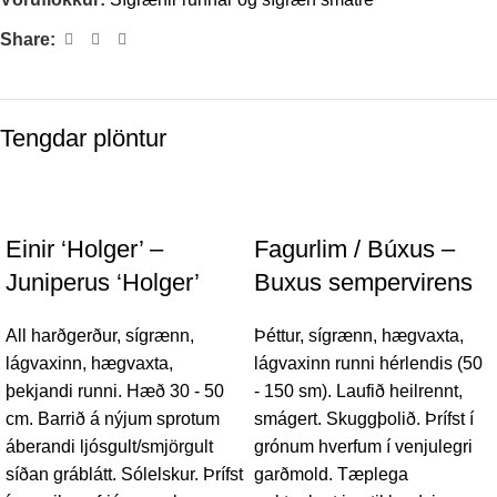
Share:
Tengdar plöntur
Einir ‘Holger’ –
Fagurlim / Búxus –
Juniperus ‘Holger’
Buxus sempervirens
All harðgerður, sígrænn,
Þéttur, sígrænn, hægvaxta,
lágvaxinn, hægvaxta,
lágvaxinn runni hérlendis (50
þekjandi runni. Hæð 30 - 50
- 150 sm). Laufið heilrennt,
cm. Barrið á nýjum sprotum
smágert. Skuggþolið. Þrífst í
áberandi ljósgult/smjörgult
grónum hverfum í venjulegri
síðan gráblátt. Sólelskur. Þrífst
garðmold. Tæplega