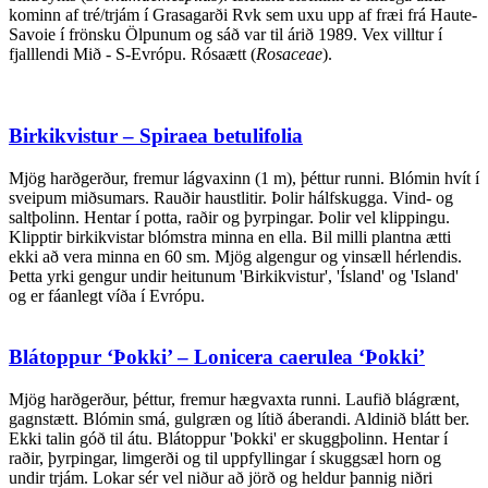
kominn af tré/trjám í Grasagarði Rvk sem uxu upp af fræi frá Haute-
Savoie í frönsku Ölpunum og sáð var til árið 1989. Vex villtur í
fjalllendi Mið - S-Evrópu. Rósaætt (
Rosaceae
).
Birkikvistur – Spiraea betulifolia
Mjög harðgerður, fremur lágvaxinn (1 m), þéttur runni. Blómin hvít í
sveipum miðsumars. Rauðir haustlitir. Þolir hálfskugga. Vind- og
saltþolinn. Hentar í potta, raðir og þyrpingar. Þolir vel klippingu.
Klipptir birkikvistar blómstra minna en ella. Bil milli plantna ætti
ekki að vera minna en 60 sm. Mjög algengur og vinsæll hérlendis.
Þetta yrki gengur undir heitunum 'Birkikvistur', 'Ísland' og 'Island'
og er fáanlegt víða í Evrópu.
Blátoppur ‘Þokki’ – Lonicera caerulea ‘Þokki’
Mjög harðgerður, þéttur, fremur hægvaxta runni. Laufið blágrænt,
gagnstætt. Blómin smá, gulgræn og lítið áberandi. Aldinið blátt ber.
Ekki talin góð til átu. Blátoppur 'Þokki' er skuggþolinn. Hentar í
raðir, þyrpingar, limgerði og til uppfyllingar í skuggsæl horn og
undir trjám. Lokar sér vel niður að jörð og heldur þannig niðri