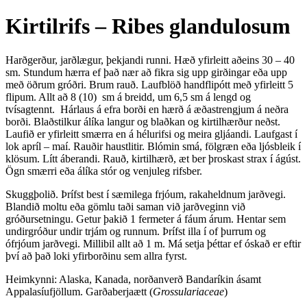
Kirtilrifs – Ribes glandulosum
Harðgerður, jarðlægur, þekjandi runni. Hæð yfirleitt aðeins 30 – 40
sm. Stundum hærra ef það nær að fikra sig upp girðingar eða upp
með öðrum gróðri. Brum rauð. Laufblöð handflipótt með yfirleitt 5
flipum. Allt að 8 (10) sm á breidd, um 6,5 sm á lengd og
tvísagtennt. Hárlaus á efra borði en hærð á æðastrengjum á neðra
borði. Blaðstilkur álíka langur og blaðkan og kirtilhærður neðst.
Laufið er yfirleitt smærra en á hélurifsi og meira gljáandi. Laufgast í
lok apríl – maí. Rauðir haustlitir. Blómin smá, fölgræn eða ljósbleik í
klösum. Lítt áberandi. Rauð, kirtilhærð, æt ber þroskast strax í ágúst.
Ögn smærri eða álíka stór og venjuleg rifsber.
Skuggþolið. Þrífst best í sæmilega frjóum, rakaheldnum jarðvegi.
Blandið moltu eða gömlu taði saman við jarðveginn við
gróðursetningu. Getur þakið 1 fermeter á fáum árum. Hentar sem
undirgróður undir trjám og runnum. Þrífst illa í of þurrum og
ófrjóum jarðvegi. Millibil allt að 1 m. Má setja þéttar ef óskað er eftir
því að það loki yfirborðinu sem allra fyrst.
Heimkynni: Alaska, Kanada, norðanverð Bandaríkin ásamt
Appalasíufjöllum. Garðaberjaætt (
Grossulariaceae
)