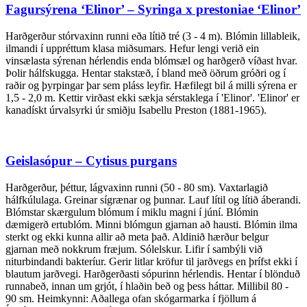
Fagursýrena ‘Elinor’ – Syringa x prestoniae ‘Elinor’
Harðgerður stórvaxinn runni eða lítið tré (3 - 4 m). Blómin lillableik,
ilmandi í uppréttum klasa miðsumars. Hefur lengi verið ein
vinsælasta sýrenan hérlendis enda blómsæl og harðgerð víðast hvar.
Þolir hálfskugga. Hentar stakstæð, í bland með öðrum gróðri og í
raðir og þyrpingar þar sem pláss leyfir. Hæfilegt bil á milli sýrena er
1,5 - 2,0 m. Kettir virðast ekki sækja sérstaklega í 'Elinor'. 'Elinor' er
kanadískt úrvalsyrki úr smiðju Isabellu Preston (1881-1965).
Geislasópur – Cytisus purgans
Harðgerður, þéttur, lágvaxinn runni (50 - 80 sm). Vaxtarlagið
hálfkúlulaga. Greinar sígrænar og þunnar. Lauf lítil og lítið áberandi.
Blómstar skærgulum blómum í miklu magni í júní. Blómin
dæmigerð ertublóm. Minni blómgun gjarnan að hausti. Blómin ilma
sterkt og ekki kunna allir að meta það. Aldinið hærður belgur
gjarnan með nokkrum fræjum. Sólelskur. Lifir í sambýli við
niturbindandi bakteríur. Gerir litlar kröfur til jarðvegs en þrífst ekki í
blautum jarðvegi. Harðgerðasti sópurinn hérlendis. Hentar í blönduð
runnabeð, innan um grjót, í hlaðin beð og þess háttar. Millibil 80 -
90 sm. Heimkynni: Aðallega ofan skógarmarka í fjöllum á