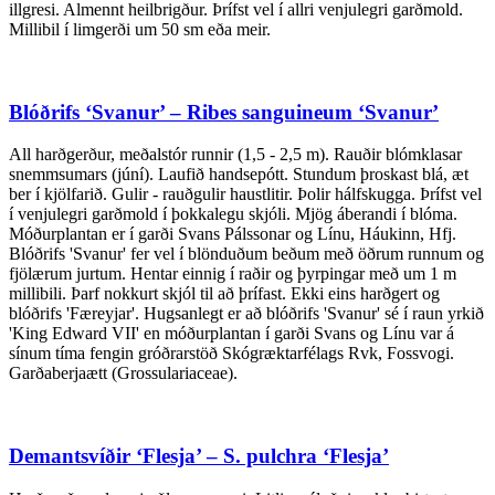
illgresi. Almennt heilbrigður. Þrífst vel í allri venjulegri garðmold.
Millibil í limgerði um 50 sm eða meir.
Blóðrifs ‘Svanur’ – Ribes sanguineum ‘Svanur’
All harðgerður, meðalstór runnir (1,5 - 2,5 m). Rauðir blómklasar
snemmsumars (júní). Laufið handsepótt. Stundum þroskast blá, æt
ber í kjölfarið. Gulir - rauðgulir haustlitir. Þolir hálfskugga. Þrífst vel
í venjulegri garðmold í þokkalegu skjóli. Mjög áberandi í blóma.
Móðurplantan er í garði Svans Pálssonar og Línu, Háukinn, Hfj.
Blóðrifs 'Svanur' fer vel í blönduðum beðum með öðrum runnum og
fjölærum jurtum. Hentar einnig í raðir og þyrpingar með um 1 m
millibili. Þarf nokkurt skjól til að þrífast. Ekki eins harðgert og
blóðrifs 'Færeyjar'. Hugsanlegt er að blóðrifs 'Svanur' sé í raun yrkið
'King Edward VII' en móðurplantan í garði Svans og Línu var á
sínum tíma fengin gróðrarstöð Skógræktarfélags Rvk, Fossvogi.
Garðaberjaætt (Grossulariaceae).
Demantsvíðir ‘Flesja’ – S. pulchra ‘Flesja’