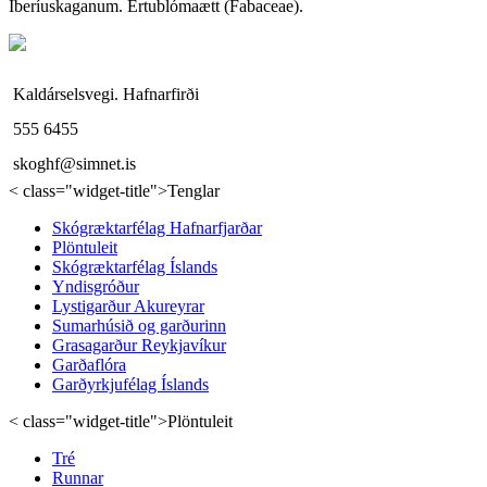
Íberíuskaganum. Ertublómaætt (Fabaceae).
Kaldárselsvegi. Hafnarfirði
555 6455
skoghf@simnet.is
< class="widget-title">Tenglar
Skógræktarfélag Hafnarfjarðar
Plöntuleit
Skógræktarfélag Íslands
Yndisgróður
Lystigarður Akureyrar
Sumarhúsið og garðurinn
Grasagarður Reykjavíkur
Garðaflóra
Garðyrkjufélag Íslands
< class="widget-title">Plöntuleit
Tré
Runnar