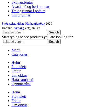
Skógarplöntur
Ávaxtatré og berjarunnar
Tré og runnar í pottum
Klifurrunnar
Skógræktarfélag Hafnarfjarðar
2026
Hönnun:
Veftorg
vefþjónusta
Search
Start typing to see products you are looking for.
Search
Menu
Categories
Heim
Plöntuleit
Fréttir
Um okkur
Hafa samband
Opnunartími
Heim
Plöntuleit
Fréttir
Um okkur