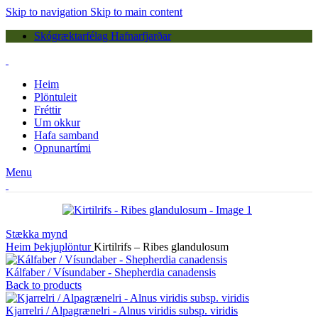
Skip to navigation
Skip to main content
Skógræktarfélag Hafnarfjarðar
Heim
Plöntuleit
Fréttir
Um okkur
Hafa samband
Opnunartími
Menu
Stækka mynd
Heim
Þekjuplöntur
Kirtilrifs – Ribes glandulosum
Kálfaber / Vísundaber - Shepherdia canadensis
Back to products
Kjarrelri / Alpagrænelri - Alnus viridis subsp. viridis