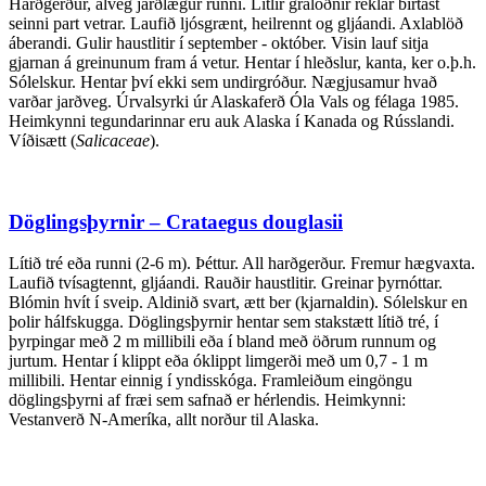
Harðgerður, alveg jarðlægur runni. Litlir gráloðnir reklar birtast
seinni part vetrar. Laufið ljósgrænt, heilrennt og gljáandi. Axlablöð
áberandi. Gulir haustlitir í september - október. Visin lauf sitja
gjarnan á greinunum fram á vetur. Hentar í hleðslur, kanta, ker o.þ.h.
Sólelskur. Hentar því ekki sem undirgróður. Nægjusamur hvað
varðar jarðveg. Úrvalsyrki úr Alaskaferð Óla Vals og félaga 1985.
Heimkynni tegundarinnar eru auk Alaska í Kanada og Rússlandi.
Víðisætt (
Salicaceae
).
Döglingsþyrnir – Crataegus douglasii
Lítið tré eða runni (2-6 m). Þéttur. All harðgerður. Fremur hægvaxta.
Laufið tvísagtennt, gljáandi. Rauðir haustlitir. Greinar þyrnóttar.
Blómin hvít í sveip. Aldinið svart, ætt ber (kjarnaldin). Sólelskur en
þolir hálfskugga. Döglingsþyrnir hentar sem stakstætt lítið tré, í
þyrpingar með 2 m millibili eða í bland með öðrum runnum og
jurtum. Hentar í klippt eða óklippt limgerði með um 0,7 - 1 m
millibili. Hentar einnig í yndisskóga. Framleiðum eingöngu
döglingsþyrni af fræi sem safnað er hérlendis. Heimkynni:
Vestanverð N-Ameríka, allt norður til Alaska.