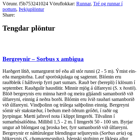
Vörunr.
f5b753241024
Vöruflokkar:
Runnar
,
Tré og runnar í
pottum
,
Þekjuplöntur
Share:
Tengdar plöntur
Bergreynir – Sorbus x ambigua
Harðgert lítið, sumargrænt tré eða all stór runni (2 - 5 m). Ýmist ein-
eða margstofna. Lauf sporöskjulaga og sagtennt. Blómin eru
rauðbleik í hálfsveip fyrri part sumars. Rauð ber (berepli) í klösum í
september. Rauðgulir haustlitir. Minnir mjög á úlfareyni (
S
. x
hostii
).
Blöð bergreynis eru minna hærð og meira gljáandi samanborið við
úlfareyni, einnig á neðra borði. Blómin eru ívið rauðari samanborið
við úlfareyni. Vindþolinn og trúlega saltþolinn einnig. Bergreyni
sómir sér stakstæður, í beðum með öðrum gróðri, í raðir og
þyrpingar. Mætti jafnvel nota í klippt limgerði. Tilvalinn í
sumarhúsalóðina. Millibil 1,5 - 2 m. Í limgerði 50 - 100 sm. Byrjar
ungur að blómgast og þroska ber, fyrr samanborið við úlfareyni.
Bergreynir er náttúrulegur blendingur seljureynis (
Sorbus aria
) og
blikreynis (
S. chamaemespilus
). Íslenski stofninn er líklega allur