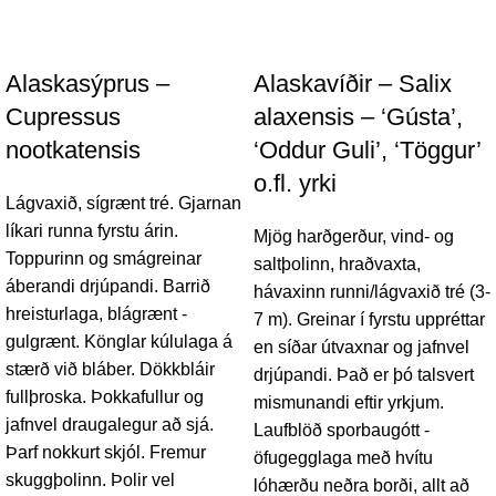
Alaskasýprus –
Alaskavíðir – Salix
Cupressus
alaxensis – ‘Gústa’,
nootkatensis
‘Oddur Guli’, ‘Töggur’
o.fl. yrki
Lágvaxið, sígrænt tré. Gjarnan
líkari runna fyrstu árin.
Mjög harðgerður, vind- og
Toppurinn og smágreinar
saltþolinn, hraðvaxta,
áberandi drjúpandi. Barrið
hávaxinn runni/lágvaxið tré (3-
hreisturlaga, blágrænt -
7 m). Greinar í fyrstu uppréttar
gulgrænt. Könglar kúlulaga á
en síðar útvaxnar og jafnvel
stærð við bláber. Dökkbláir
drjúpandi. Það er þó talsvert
fullþroska. Þokkafullur og
mismunandi eftir yrkjum.
jafnvel draugalegur að sjá.
Laufblöð sporbaugótt -
Þarf nokkurt skjól. Fremur
öfugegglaga með hvítu
skuggþolinn. Þolir vel
lóhærðu neðra borði, allt að