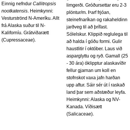
Einnig nefndur
Callitropsis
limgerði. Gróðursettar eru 2-3
nootkatensis
. Heimkynni:
plöntur/m. Þarf frjóan,
Vesturströnd N-Ameríku. Allt
steinefnaríkan og rakaheldinn
frá Alaska suður til N-
jarðveg til að þrífast.
Kaliforníu. Grátviðarætt
Sólelskur. Klippið reglulega til
(Cupressaceae).
að halda í góðu formi. Gulir
haustlitir í október. Laus við
asparglyttu og ryð. Gamall (25
- 30 ára) óklipptur alaskavíðir
fellur gjarnan um koll en
stofnskot vaxa jafn harðan
upp aftur. Sáir sér út í raskað
land þar sem aðstæður leyfa.
Heimkynni: Alaska og NV-
Kanada. Víðisætt
(Salicaceae).