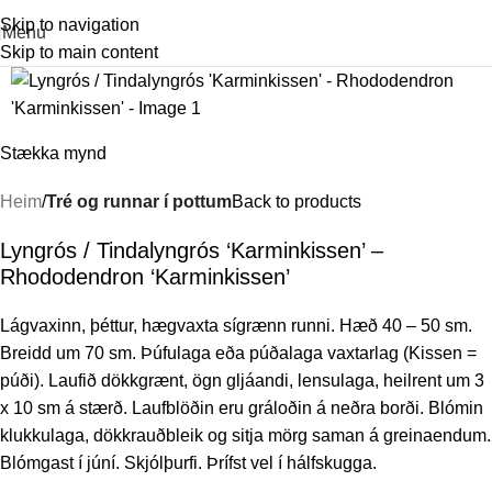
Skip to navigation
Menu
Skip to main content
Stækka mynd
Heim
Tré og runnar í pottum
Back to products
Lyngrós / Tindalyngrós ‘Karminkissen’ –
Rhododendron ‘Karminkissen’
Lágvaxinn, þéttur, hægvaxta sígrænn runni. Hæð 40 – 50 sm.
Breidd um 70 sm. Þúfulaga eða púðalaga vaxtarlag (Kissen =
púði). Laufið dökkgrænt, ögn gljáandi, lensulaga, heilrent um 3
x 10 sm á stærð. Laufblöðin eru gráloðin á neðra borði. Blómin
klukkulaga, dökkrauðbleik og sitja mörg saman á greinaendum.
Blómgast í júní. Skjólþurfi. Þrífst vel í hálfskugga.