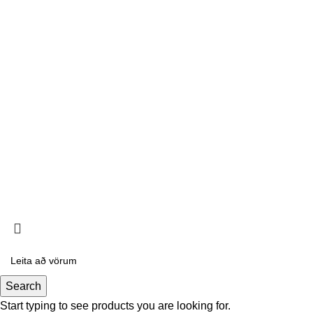
Garðyrkjufélag Íslands
< class="widget-title">Plöntuleit
Tré
Runnar
Skógarplöntur
Ávaxtatré og berjarunnar
Tré og runnar í pottum
Klifurrunnar
Skógræktarfélag Hafnarfjarðar
2026
Hönnun:
Veftorg
vefþjónusta
Search
Start typing to see products you are looking for.