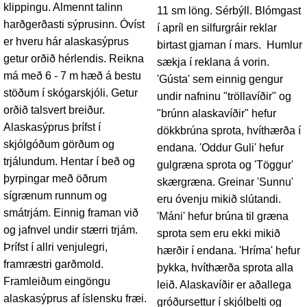
klippingu. Almennt talinn
11 sm löng. Sérbýll. Blómgast
harðgerðasti sýprusinn. Óvíst
í apríl en silfurgráir reklar
er hveru hár alaskasýprus
birtast gjarnan í mars. Humlur
getur orðið hérlendis. Reikna
sækja í reklana á vorin.
má með 6 - 7 m hæð á bestu
'Gústa' sem einnig gengur
stöðum í skógarskjóli. Getur
undir nafninu "tröllavíðir" og
orðið talsvert breiður.
"brúnn alaskavíðir" hefur
Alaskasýprus þrífst í
dökkbrúna sprota, hvíthærða í
skjólgóðum görðum og
endana. 'Oddur Guli' hefur
trjálundum. Hentar í beð og
gulgræna sprota og 'Töggur'
þyrpingar með öðrum
skærgræna. Greinar 'Sunnu'
sígrænum runnum og
eru óvenju mikið slútandi.
smátrjám. Einnig framan við
'Máni' hefur brúna til græna
og jafnvel undir stærri trjám.
sprota sem eru ekki mikið
Þrífst í allri venjulegri,
hærðir í endana. 'Hríma' hefur
framræstri garðmold.
þykka, hvíthærða sprota alla
Framleiðum eingöngu
leið. Alaskavíðir er aðallega
alaskasýprus af íslensku fræi.
gróðursettur í skjólbelti og