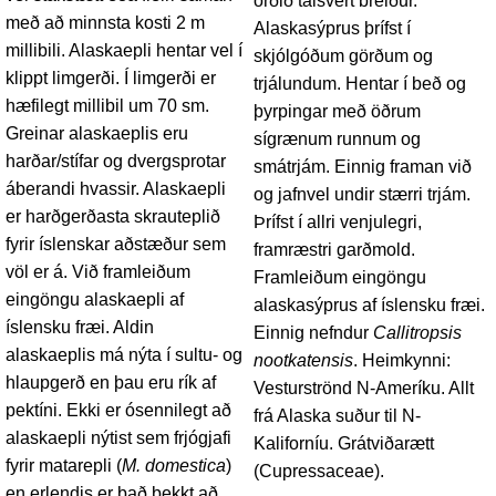
orðið talsvert breiður.
með að minnsta kosti 2 m
Alaskasýprus þrífst í
millibili. Alaskaepli hentar vel í
skjólgóðum görðum og
klippt limgerði. Í limgerði er
trjálundum. Hentar í beð og
hæfilegt millibil um 70 sm.
þyrpingar með öðrum
Greinar alaskaeplis eru
sígrænum runnum og
harðar/stífar og dvergsprotar
smátrjám. Einnig framan við
áberandi hvassir. Alaskaepli
og jafnvel undir stærri trjám.
er harðgerðasta skrauteplið
Þrífst í allri venjulegri,
fyrir íslenskar aðstæður sem
framræstri garðmold.
völ er á. Við framleiðum
Framleiðum eingöngu
eingöngu alaskaepli af
alaskasýprus af íslensku fræi.
íslensku fræi. Aldin
Einnig nefndur
Callitropsis
alaskaeplis má nýta í sultu- og
nootkatensis
. Heimkynni:
hlaupgerð en þau eru rík af
Vesturströnd N-Ameríku. Allt
pektíni. Ekki er ósennilegt að
frá Alaska suður til N-
alaskaepli nýtist sem frjógjafi
Kaliforníu. Grátviðarætt
fyrir matarepli (
M. domestica
)
(Cupressaceae).
en erlendis er það þekkt að