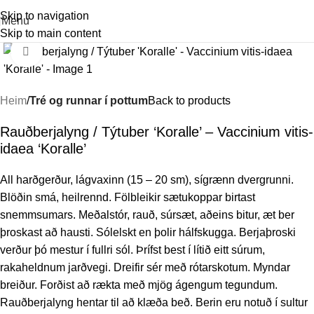
Skip to navigation
Menu
Skip to main content
Stækka mynd
Heim
Tré og runnar í pottum
Back to products
Rauðberjalyng / Týtuber ‘Koralle’ – Vaccinium vitis-
idaea ‘Koralle’
All harðgerður, lágvaxinn (15 – 20 sm), sígrænn dvergrunni.
Blöðin smá, heilrennd. Fölbleikir sætukoppar birtast
snemmsumars. Meðalstór, rauð, súrsæt, aðeins bitur, æt ber
þroskast að hausti. Sólelskt en þolir hálfskugga. Berjaþroski
verður þó mestur í fullri sól. Þrífst best í lítið eitt súrum,
rakaheldnum jarðvegi. Dreifir sér með rótarskotum. Myndar
breiður. Forðist að rækta með mjög ágengum tegundum.
Rauðberjalyng hentar til að klæða beð. Berin eru notuð í sultur