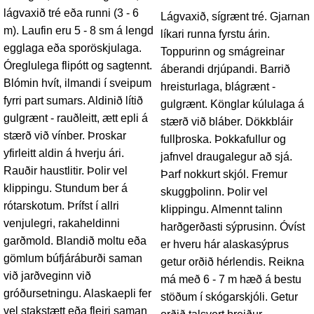
lágvaxið tré eða runni (3 - 6
Lágvaxið, sígrænt tré. Gjarnan
m). Laufin eru 5 - 8 sm á lengd
líkari runna fyrstu árin.
egglaga eða sporöskjulaga.
Toppurinn og smágreinar
Óreglulega flipótt og sagtennt.
áberandi drjúpandi. Barrið
Blómin hvít, ilmandi í sveipum
hreisturlaga, blágrænt -
fyrri part sumars. Aldinið lítið
gulgrænt. Könglar kúlulaga á
gulgrænt - rauðleitt, ætt epli á
stærð við bláber. Dökkbláir
stærð við vínber. Þroskar
fullþroska. Þokkafullur og
yfirleitt aldin á hverju ári.
jafnvel draugalegur að sjá.
Rauðir haustlitir. Þolir vel
Þarf nokkurt skjól. Fremur
klippingu. Stundum ber á
skuggþolinn. Þolir vel
rótarskotum. Þrífst í allri
klippingu. Almennt talinn
venjulegri, rakaheldinni
harðgerðasti sýprusinn. Óvíst
garðmold. Blandið moltu eða
er hveru hár alaskasýprus
gömlum búfjáráburði saman
getur orðið hérlendis. Reikna
við jarðveginn við
má með 6 - 7 m hæð á bestu
gróðursetningu. Alaskaepli fer
stöðum í skógarskjóli. Getur
vel stakstætt eða fleiri saman