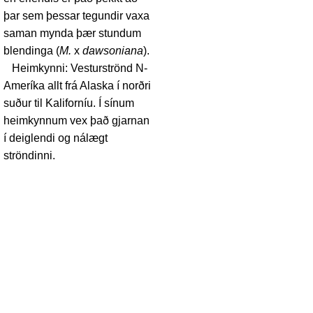
þar sem þessar tegundir vaxa
saman mynda þær stundum
blendinga (
M.
x
dawsoniana
).
Heimkynni: Vesturströnd N-
Ameríka allt frá Alaska í norðri
suður til Kaliforníu. Í sínum
heimkynnum vex það gjarnan
í deiglendi og nálægt
ströndinni.