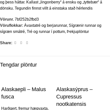
og þess háttar. Kallast „lingonberry“ á ensku og „tyttebær“ á
dönsku. Tegundin finnst villt á einstaka stað hérlendis
Vörunr.
7bf252b2fbd3
Vöruflokkar:
Ávaxtatré og berjarunnar
,
Sígrænir runnar og
sígræn smátré
,
Tré og runnar í pottum
,
Þekjuplöntur
Share:
Tengdar plöntur
Alaskaepli – Malus
Alaskasýprus –
fusca
Cupressus
nootkatensis
Harðgert, fremur hægvaxta,