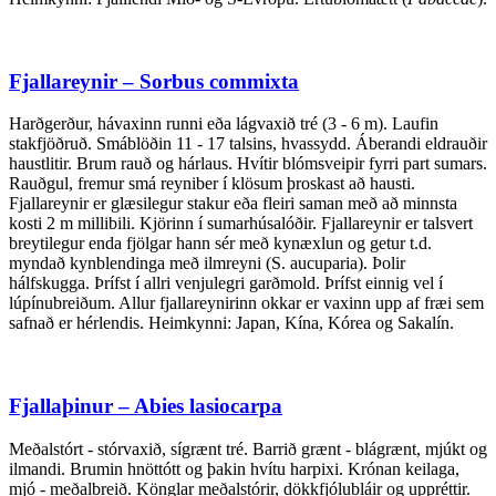
Fjallareynir – Sorbus commixta
Harðgerður, hávaxinn runni eða lágvaxið tré (3 - 6 m). Laufin
stakfjöðruð. Smáblöðin 11 - 17 talsins, hvassydd. Áberandi eldrauðir
haustlitir. Brum rauð og hárlaus. Hvítir blómsveipir fyrri part sumars.
Rauðgul, fremur smá reyniber í klösum þroskast að hausti.
Fjallareynir er glæsilegur stakur eða fleiri saman með að minnsta
kosti 2 m millibili. Kjörinn í sumarhúsalóðir. Fjallareynir er talsvert
breytilegur enda fjölgar hann sér með kynæxlun og getur t.d.
myndað kynblendinga með ilmreyni (S. aucuparia). Þolir
hálfskugga. Þrífst í allri venjulegri garðmold. Þrífst einnig vel í
lúpínubreiðum. Allur fjallareynirinn okkar er vaxinn upp af fræi sem
safnað er hérlendis. Heimkynni: Japan, Kína, Kórea og Sakalín.
Fjallaþinur – Abies lasiocarpa
Meðalstórt - stórvaxið, sígrænt tré. Barrið grænt - blágrænt, mjúkt og
ilmandi. Brumin hnöttótt og þakin hvítu harpixi. Krónan keilaga,
mjó - meðalbreið. Könglar meðalstórir, dökkfjólubláir og uppréttir.