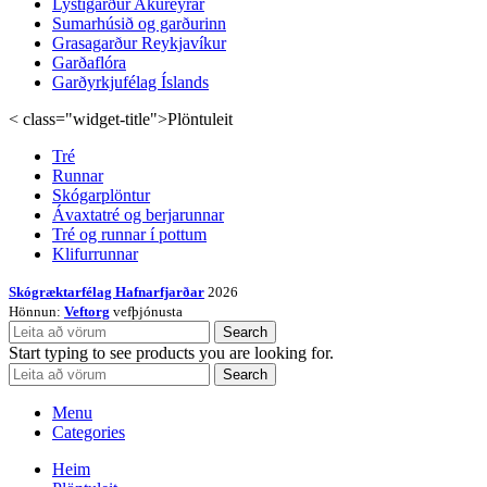
Lystigarður Akureyrar
Sumarhúsið og garðurinn
Grasagarður Reykjavíkur
Garðaflóra
Garðyrkjufélag Íslands
< class="widget-title">Plöntuleit
Tré
Runnar
Skógarplöntur
Ávaxtatré og berjarunnar
Tré og runnar í pottum
Klifurrunnar
Skógræktarfélag Hafnarfjarðar
2026
Hönnun:
Veftorg
vefþjónusta
Search
Start typing to see products you are looking for.
Search
Menu
Categories
Heim