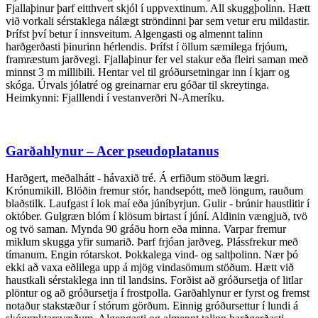
Fjallaþinur þarf eitthvert skjól í uppvextinum. All skuggþolinn. Hætt
við vorkali sérstaklega nálægt ströndinni þar sem vetur eru mildastir.
Þrífst því betur í innsveitum. Algengasti og almennt talinn
harðgerðasti þinurinn hérlendis. Þrífst í öllum sæmilega frjóum,
framræstum jarðvegi. Fjallaþinur fer vel stakur eða fleiri saman með
minnst 3 m millibili. Hentar vel til gróðursetningar inn í kjarr og
skóga. Úrvals jólatré og greinarnar eru góðar til skreytinga.
Heimkynni: Fjalllendi í vestanverðri N-Ameríku.
Garðahlynur – Acer pseudoplatanus
Harðgert, meðalhátt - hávaxið tré. Á erfiðum stöðum lægri.
Krónumikill. Blöðin fremur stór, handsepótt, með löngum, rauðum
blaðstilk. Laufgast í lok maí eða júníbyrjun. Gulir - brúnir haustlitir í
október. Gulgræn blóm í klösum birtast í júní. Aldinin vængjuð, tvö
og tvö saman. Mynda 90 gráðu horn eða minna. Varpar fremur
miklum skugga yfir sumarið. Þarf frjóan jarðveg. Plássfrekur með
tímanum. Engin rótarskot. Þokkalega vind- og saltþolinn. Nær þó
ekki að vaxa eðlilega upp á mjög vindasömum stöðum. Hætt við
haustkali sérstaklega inn til landsins. Forðist að gróðursetja of litlar
plöntur og að gróðursetja í frostpolla. Garðahlynur er fyrst og fremst
notaður stakstæður í stórum görðum. Einnig gróðursettur í lundi á