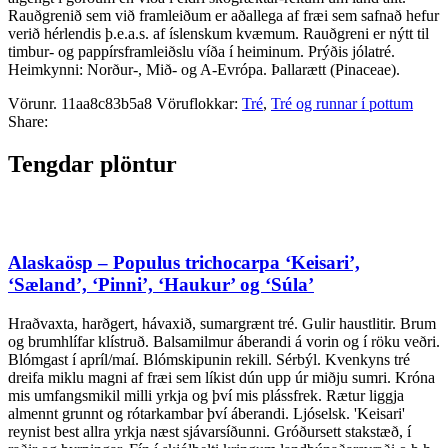
Rauðgrenið sem við framleiðum er aðallega af fræi sem safnað hefur
verið hérlendis þ.e.a.s. af íslenskum kvæmum. Rauðgreni er nýtt til
timbur- og pappírsframleiðslu víða í heiminum. Prýðis jólatré.
Heimkynni: Norður-, Mið- og A-Evrópa. Þallarætt (Pinaceae).
Vörunr.
11aa8c83b5a8
Vöruflokkar:
Tré
,
Tré og runnar í pottum
Share:
Tengdar plöntur
Alaskaösp – Populus trichocarpa ‘Keisari’,
‘Sæland’, ‘Pinni’, ‘Haukur’ og ‘Súla’
Hraðvaxta, harðgert, hávaxið, sumargrænt tré. Gulir haustlitir. Brum
og brumhlífar klístruð. Balsamilmur áberandi á vorin og í röku veðri.
Blómgast í apríl/maí. Blómskipunin rekill. Sérbýl. Kvenkyns tré
dreifa miklu magni af fræi sem líkist dún upp úr miðju sumri. Króna
mis umfangsmikil milli yrkja og því mis plássfrek. Rætur liggja
almennt grunnt og rótarkambar því áberandi. Ljóselsk. 'Keisari'
reynist best allra yrkja næst sjávarsíðunni. Gróðursett stakstæð, í