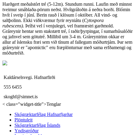
Harðgert meðalstórt tré (5-12m). Stundum runni. Laufin með minnst
tveimur smáblaða-pörum neðst. Hvítgráloðin á neðra borði. Blómin
hvít í sveip í júní. Berin rauð í klösum í október. All vind- og
saltþolinn. Ekki viðkvæmur fyrir reyniátu (
Cytospora
rubescens).
Þrífst vel í venjulegri, vel framræstri garðmold.
Gráreynir hentar sem stakstætt tré, í raðir/þyrpingar, í sumarhúsalóðir
og jafnvel sem götutré. Millibil um 3-4 m. Gráreynirinn okkar er
allur af íslensku fræi sem við tínum af fallegum móðurtrjám. Þar sem
gráreynir er "apomictic" eru fræplönturnar með sama erfðamengi og
móðurtréið.
Kaldárselsvegi. Hafnarfirði
555 6455
skoghf@simnet.is
< class="widget-title">Tenglar
Skógræktarfélag Hafnarfjarðar
Plöntuleit
Skógræktarfélag Íslands
Yndisgróður