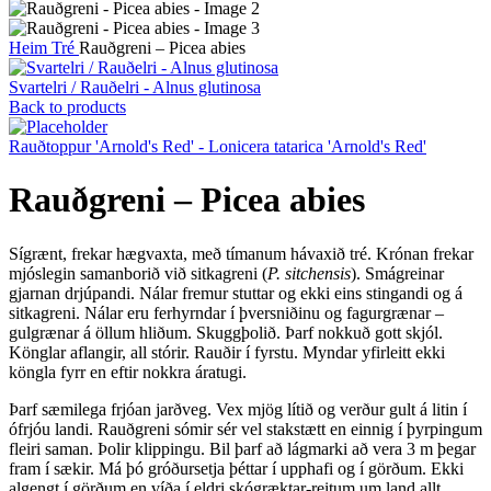
Heim
Tré
Rauðgreni – Picea abies
Svartelri / Rauðelri - Alnus glutinosa
Back to products
Rauðtoppur 'Arnold's Red' - Lonicera tatarica 'Arnold's Red'
Rauðgreni – Picea abies
Sígrænt, frekar hægvaxta, með tímanum hávaxið tré. Krónan frekar
mjóslegin samanborið við sitkagreni (
P. sitchensis
). Smágreinar
gjarnan drjúpandi. Nálar fremur stuttar og ekki eins stingandi og á
sitkagreni. Nálar eru ferhyrndar í þversniðinu og fagurgrænar –
gulgrænar á öllum hliðum. Skuggþolið. Þarf nokkuð gott skjól.
Könglar aflangir, all stórir. Rauðir í fyrstu. Myndar yfirleitt ekki
köngla fyrr en eftir nokkra áratugi.
Þarf sæmilega frjóan jarðveg. Vex mjög lítið og verður gult á litin í
ófrjóu landi. Rauðgreni sómir sér vel stakstætt en einnig í þyrpingum
fleiri saman. Þolir klippingu. Bil þarf að lágmarki að vera 3 m þegar
fram í sækir. Má þó gróðursetja þéttar í upphafi og í görðum. Ekki
algengt í görðum en víða í eldri skógræktar-reitum um land allt.