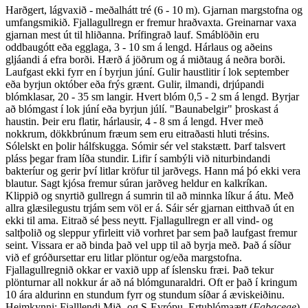
Harðgert, lágvaxið - meðalhátt tré (6 - 10 m). Gjarnan margstofna og
umfangsmikið. Fjallagullregn er fremur hraðvaxta. Greinarnar vaxa
gjarnan mest út til hliðanna. Þrífingrað lauf. Smáblöðin eru
oddbaugótt eða egglaga, 3 - 10 sm á lengd. Hárlaus og aðeins
gljáandi á efra borði. Hærð á jöðrum og á miðtaug á neðra borði.
Laufgast ekki fyrr en í byrjun júní. Gulir haustlitir í lok september
eða byrjun október eða frýs grænt. Gulir, ilmandi, drjúpandi
blómklasar, 20 - 35 sm langir. Hvert blóm 0,5 - 2 sm á lengd. Byrjar
að blómgast í lok júní eða byrjun júlí. "Baunabelgir" þroskast á
haustin. Þeir eru flatir, hárlausir, 4 - 8 sm á lengd. Hver með
nokkrum, dökkbrúnum fræum sem eru eitraðasti hluti trésins.
Sólelskt en þolir hálfskugga. Sómir sér vel stakstætt. Þarf talsvert
pláss þegar fram líða stundir. Lifir í sambýli við niturbindandi
bakteríur og gerir því litlar kröfur til jarðvegs. Hann má þó ekki vera
blautur. Sagt kjósa fremur súran jarðveg heldur en kalkríkan.
Klippið og snyrtið gullregn á sumrin til að minnka líkur á átu. Með
allra glæsilegustu trjám sem völ er á. Sáir sér gjarnan eitthvað út en
ekki til ama. Eitrað sé þess neytt. Fjallagullregn er all vind- og
saltþolið og sleppur yfirleitt við vorhret þar sem það laufgast fremur
seint. Vissara er að binda það vel upp til að byrja með. Það á síður
við ef gróðursettar eru litlar plöntur og/eða margstofna.
Fjallagullregnið okkar er vaxið upp af íslensku fræi. Það tekur
plönturnar all nokkur ár að ná blómgunaraldri. Oft er það í kringum
10 ára aldurinn en stundum fyrr og stundum síðar á æviskeiðinu.
Heimkynni: Fjalllendi Mið- og S-Evrópu. Ertublómaætt (
Fabaceae
).