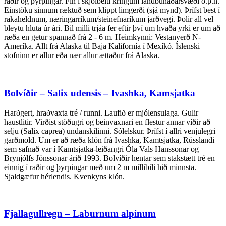
raðir og þyrpingar. Fín í skjólbelti kringum landbúnaðarsvæði o.þ.h.
Einstöku sinnum ræktuð sem klippt limgerði (sjá mynd). Þrífst best í
rakaheldnum, næringarríkum/steinefnaríkum jarðvegi. Þolir all vel
bleytu hluta úr ári. Bil milli trjáa fer eftir því um hvaða yrki er um að
ræða en getur spannað frá 2 - 6 m. Heimkynni: Vestanverð N-
Ameríka. Allt frá Alaska til Baja Kalifornía í Mexíkó. Íslenski
stofninn er allur eða nær allur ættaður frá Alaska.
Bolvíðir – Salix udensis – Ivashka, Kamsjatka
Harðgert, hraðvaxta tré / runni. Laufið er mjólensulaga. Gulir
haustlitir. Virðist stöðugri og beinvaxnari en flestur annar víðir að
selju (Salix caprea) undanskilinni. Sólelskur. Þrífst í allri venjulegri
garðmold. Um er að ræða klón frá Ivashka, Kamtsjatka, Rússlandi
sem safnað var í Kamtsjatka-leiðangri Óla Vals Hanssonar og
Brynjólfs Jónssonar árið 1993. Bolvíðir hentar sem stakstætt tré en
einnig í raðir og þyrpingar með um 2 m millibili hið minnsta.
Sjaldgæfur hérlendis. Kvenkyns klón.
Fjallagullregn – Laburnum alpinum