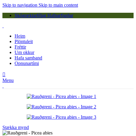
Skip to navigation
Skip to main content
Skógræktarfélag Hafnarfjarðar
Heim
Plöntuleit
Fréttir
Um okkur
Hafa samband
Opnunartími
Menu
Stækka mynd