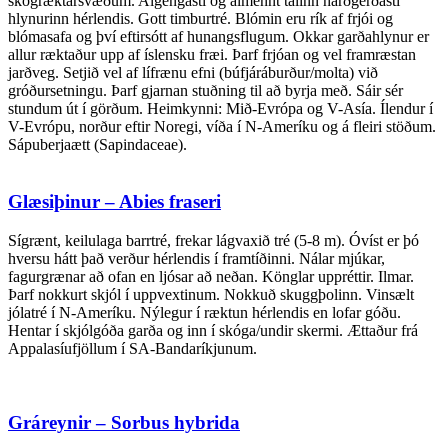
skógræktarsvæðum. Algengasti og almennt talinn harðgerðasti
hlynurinn hérlendis. Gott timburtré. Blómin eru rík af frjói og
blómasafa og því eftirsótt af hunangsflugum. Okkar garðahlynur er
allur ræktaður upp af íslensku fræi. Þarf frjóan og vel framræstan
jarðveg. Setjið vel af lífrænu efni (búfjáráburður/molta) við
gróðursetningu. Þarf gjarnan stuðning til að byrja með. Sáir sér
stundum út í görðum. Heimkynni: Mið-Evrópa og V-Asía. Ílendur í
V-Evrópu, norður eftir Noregi, víða í N-Ameríku og á fleiri stöðum.
Sápuberjaætt (Sapindaceae).
Glæsiþinur – Abies fraseri
Sígrænt, keilulaga barrtré, frekar lágvaxið tré (5-8 m). Óvíst er þó
hversu hátt það verður hérlendis í framtíðinni. Nálar mjúkar,
fagurgrænar að ofan en ljósar að neðan. Könglar uppréttir. Ilmar.
Þarf nokkurt skjól í uppvextinum. Nokkuð skuggþolinn. Vinsælt
jólatré í N-Ameríku. Nýlegur í ræktun hérlendis en lofar góðu.
Hentar í skjólgóða garða og inn í skóga/undir skermi. Ættaður frá
Appalasíufjöllum í SA-Bandaríkjunum.
Gráreynir – Sorbus hybrida