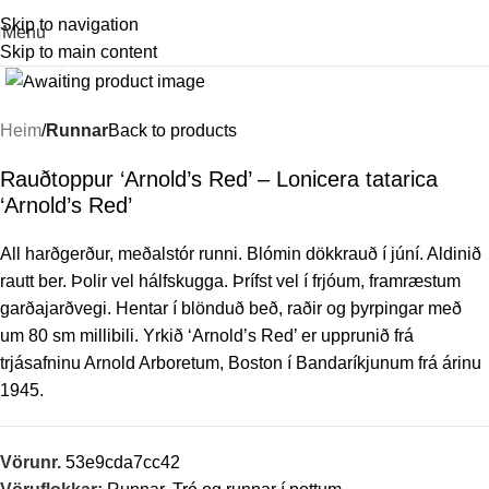
Skip to navigation
Menu
Skip to main content
Stækka mynd
Heim
Runnar
Back to products
Rauðtoppur ‘Arnold’s Red’ – Lonicera tatarica
‘Arnold’s Red’
All harðgerður, meðalstór runni. Blómin dökkrauð í júní. Aldinið
rautt ber. Þolir vel hálfskugga. Þrífst vel í frjóum, framræstum
garðajarðvegi. Hentar í blönduð beð, raðir og þyrpingar með
um 80 sm millibili. Yrkið ‘Arnold’s Red’ er upprunið frá
trjásafninu Arnold Arboretum, Boston í Bandaríkjunum frá árinu
1945.
Vörunr.
53e9cda7cc42