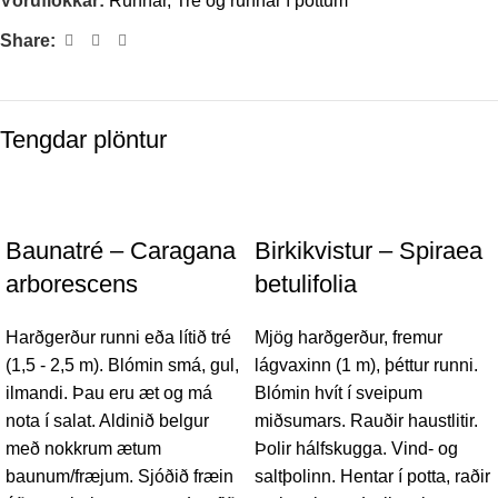
Vöruflokkar:
Runnar
,
Tré og runnar í pottum
Share:
Tengdar plöntur
Baunatré – Caragana
Birkikvistur – Spiraea
arborescens
betulifolia
Harðgerður runni eða lítið tré
Mjög harðgerður, fremur
(1,5 - 2,5 m). Blómin smá, gul,
lágvaxinn (1 m), þéttur runni.
ilmandi. Þau eru æt og má
Blómin hvít í sveipum
nota í salat. Aldinið belgur
miðsumars. Rauðir haustlitir.
með nokkrum ætum
Þolir hálfskugga. Vind- og
baunum/fræjum. Sjóðið fræin
saltþolinn. Hentar í potta, raðir