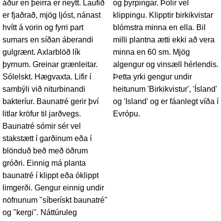
áður en þeirra er neytt. Laufið
og þyrpingar. Þolir vel
er fjaðrað, mjög ljóst, nánast
klippingu. Klipptir birkikvistar
hvítt á vorin og fyrri part
blómstra minna en ella. Bil
sumars en síðan áberandi
milli plantna ætti ekki að vera
gulgrænt. Axlarblöð lík
minna en 60 sm. Mjög
þyrnum. Greinar grænleitar.
algengur og vinsæll hérlendis.
Sólelskt. Hægvaxta. Lifir í
Þetta yrki gengur undir
sambýli við niturbinandi
heitunum 'Birkikvistur', 'Ísland'
bakteríur. Baunatré gerir því
og 'Island' og er fáanlegt víða í
litlar kröfur til jarðvegs.
Evrópu.
Baunatré sómir sér vel
stakstætt í garðinum eða í
blönduð beð með öðrum
gróðri. Einnig má planta
baunatré í klippt eða óklippt
limgerði. Gengur einnig undir
nöfnunum "síberískt baunatré"
og "kergi". Náttúruleg