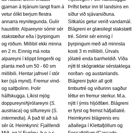
gjarnan á trjánum langt fram á
Þrífst betur inn til landsins en
vetur ólíkt berjum flestra
síður við sjávarsíðuna.
annarra reynitegunda. Gulir
Sitkalús getur verið vandamál.
haustlitir. Alpareynir sómir sér
Blágreni er glæsilegt stakstætt
stakstæður eða í þyrpingum
tré. Sómir sér einnig í
og röðum. Millibil ekki minna
þyrpingum með að minnsta
en 2 m. Einnig má nota
kosti 3 m millibili. Úrvals
alpareyni í klippt limgerði og
jólatré enda barrheldið. Víða
planta með um 50 - 60 sm
nýtt til skógræktar sérstaklega
millibili. Hentar jafnvel í stór
norðan- og austanlands.
ker (sjá mynd). Fremur vind-
Blágreni þykir all gott
og saltþolinn. Þolir
timburtré og viðurinn sagður
hálfskugga. Líkist mjög
léttur en fremur sterkur. M.a.
doppureyni/týrólareyni (
S.
nýtt í ýmis hljóðfæri. Blágreni
austriaca
) og silfurreyni (
S.
er fyrst og fremst háfjallatré.
intermedia
). Á það til að sá
Heimkynni blágrenis eru
sér út. Heimkynni: Fjalllendi
aðallega í Klettafjöllum og
Mið- og V-Evrópu, þ.e.a.s.
Fossafjöllum (Cascade