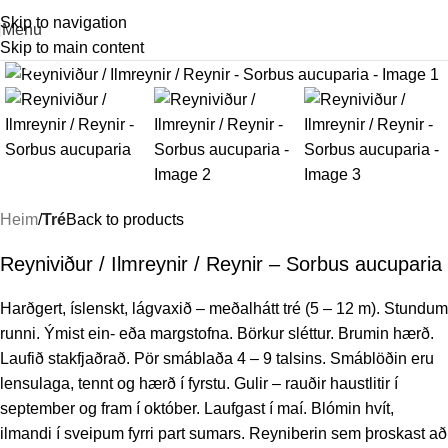
Skip to navigation
Menu
Skip to main content
Stækka mynd
Heim
Tré
Back to products
Reyniviður / Ilmreynir / Reynir – Sorbus aucuparia
Harðgert, íslenskt, lágvaxið – meðalhátt tré (5 – 12 m). Stundum
runni. Ýmist ein- eða margstofna. Börkur sléttur. Brumin hærð.
Laufið stakfjaðrað. Pör smáblaða 4 – 9 talsins. Smáblöðin eru
lensulaga, tennt og hærð í fyrstu. Gulir – rauðir haustlitir í
september og fram í október. Laufgast í maí. Blómin hvít,
ilmandi í sveipum fyrri part sumars. Reyniberin sem þroskast að