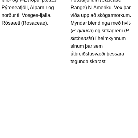
Pýreneafjöll, Alparnir og
Range) N-Ameríku. Vex þar
norður til Vosges-fjalla.
víða upp að skógarmörkum.
Rósaætt (Rosaceae).
Myndar blendinga með hvít-
(
P. glauca
) og sitkagreni (
P.
sitchensis
) í heimkynnum
sínum þar sem
útbreiðslusvæði þessara
tegunda skarast.