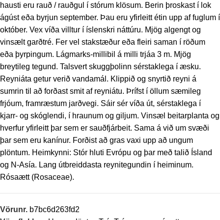
hausti eru rauð / rauðgul í stórum klösum. Berin þroskast í lok
ágúst eða byrjun september. Þau eru yfirleitt étin upp af fuglum í
október. Vex víða villtur í íslenskri náttúru. Mjög algengt og
vinsælt garðtré. Fer vel stakstæður eða fleiri saman í röðum
eða þyrpingum. Lágmarks-millibil á milli trjáa 3 m. Mjög
breytileg tegund. Talsvert skuggþolinn sérstaklega í æsku.
Reyniáta getur verið vandamál. Klippið og snyrtið reyni á
sumrin til að forðast smit af reyniátu. Þrífst í öllum sæmileg
frjóum, framræstum jarðvegi. Sáir sér víða út, sérstaklega í
kjarr- og skóglendi, í hraunum og giljum. Vinsæl beitarplanta og
hverfur yfirleitt þar sem er sauðfjárbeit. Sama á við um svæði
þar sem eru kanínur. Forðist að gras vaxi upp að ungum
plöntum. Heimkynni: Stór hluti Evrópu og þar með talið Ísland
og N-Asía. Lang útbreiddasta reynitegundin í heiminum.
Rósaætt (Rosaceae).
Vörunr.
b7bc6d263fd2