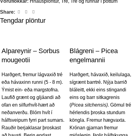
Vöruflokkar:
Hnausplöntur
,
Tré
,
Tré og runnar í pottum
Share:
Tengdar plöntur
Alpareynir – Sorbus
Blágreni – Picea
mougeotii
engelmannii
Harðgert, fremur lágvaxið tré
Harðgert, hávaxið, keilulaga,
eða hávaxinn runni (5 - 8 m).
sígrænt barrtré. Nýja barrið
Ýmist ein- eða margstofna.
bláleitt, ekki eins stingandi
Laufið grænt og gljáandi að
eins og barr sitkagrenis
ofan en silfurhvít-hært að
(
Picea sitchensis)
. Gömul tré
neðanverðu. Blóm hvít í
hérlendis þroska stundum
hálfsveipum fyrri part sumars.
köngla. Fremur hægvaxta.
Rauðir berjaklasar þroskast
Krónan gjarnan fremur
að hausti. Berin endast
mjóslegin. Þolir hálfskugga.