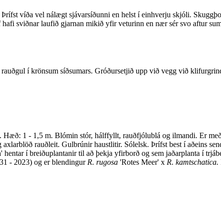
 Þrífst víða vel nálægt sjávarsíðunni en helst í einhverju skjóli. Skugg
fi sviðnar laufið gjarnan mikið yfir veturinn en nær sér svo aftur sumar
auðgul í krönsum síðsumars. Gróðursetjið upp við vegg við klifurgrind. 
. Hæð: 1 - 1,5 m. Blómin stór, hálffyllt, rauðfjólublá og ilmandi. Er m
 axlarblöð rauðleit. Gulbrúnir haustlitir. Sólelsk. Þrífst best í aðeins
hentar í breiðuplantanir til að þekja yfirborð og sem jaðarplanta í trj
1931 - 2023) og er blendingur
R. rugosa
'Rotes Meer' x
R. kamtschatica.