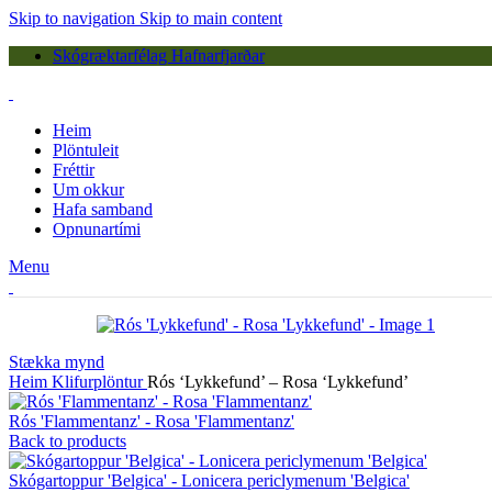
Skip to navigation
Skip to main content
Skógræktarfélag Hafnarfjarðar
Heim
Plöntuleit
Fréttir
Um okkur
Hafa samband
Opnunartími
Menu
Stækka mynd
Heim
Klifurplöntur
Rós ‘Lykkefund’ – Rosa ‘Lykkefund’
Rós 'Flammentanz' - Rosa 'Flammentanz'
Back to products
Skógartoppur 'Belgica' - Lonicera periclymenum 'Belgica'