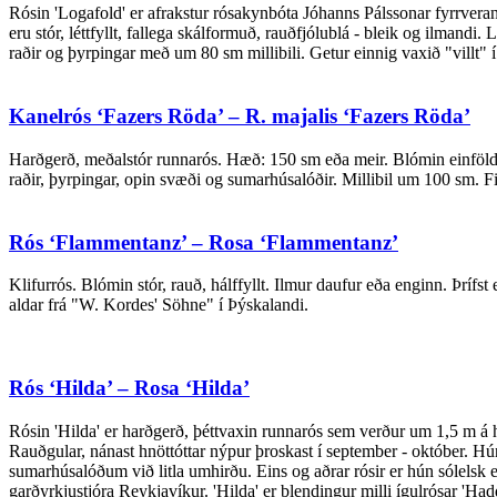
Rósin 'Logafold' er afrakstur rósakynbóta Jóhanns Pálssonar fyrrveran
eru stór, léttfyllt, fallega skálformuð, rauðfjólublá - bleik og ilman
raðir og þyrpingar með um 80 sm millibili. Getur einnig vaxið "villt
Kanelrós ‘Fazers Röda’ – R. majalis ‘Fazers Röda’
Harðgerð, meðalstór runnarós. Hæð: 150 sm eða meir. Blómin einföld, m
raðir, þyrpingar, opin svæði og sumarhúsalóðir. Millibil um 100 sm. F
Rós ‘Flammentanz’ – Rosa ‘Flammentanz’
Klifurrós. Blómin stór, rauð, hálffyllt. Ilmur daufur eða enginn. Þrífs
aldar frá "W. Kordes' Söhne" í Þýskalandi.
Rós ‘Hilda’ – Rosa ‘Hilda’
Rósin 'Hilda' er harðgerð, þéttvaxin runnarós sem verður um 1,5 m á h
Rauðgular, nánast hnöttóttar nýpur þroskast í september - október. Hún h
sumarhúsalóðum við litla umhirðu. Eins og aðrar rósir er hún sólelsk en
garðyrkjustjóra Reykjavíkur. 'Hilda' er blendingur milli ígulrósar 'Had