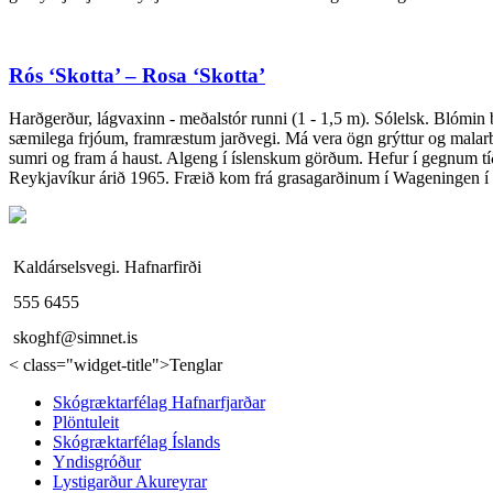
Rós ‘Skotta’ – Rosa ‘Skotta’
Harðgerður, lágvaxinn - meðalstór runni (1 - 1,5 m). Sólelsk. Blómin ble
sæmilega frjóum, framræstum jarðvegi. Má vera ögn grýttur og malarbo
sumri og fram á haust. Algeng í íslenskum görðum. Hefur í gegnum tíð
Reykjavíkur árið 1965. Fræið kom frá grasagarðinum í Wageningen í 
Kaldárselsvegi. Hafnarfirði
555 6455
skoghf@simnet.is
< class="widget-title">Tenglar
Skógræktarfélag Hafnarfjarðar
Plöntuleit
Skógræktarfélag Íslands
Yndisgróður
Lystigarður Akureyrar