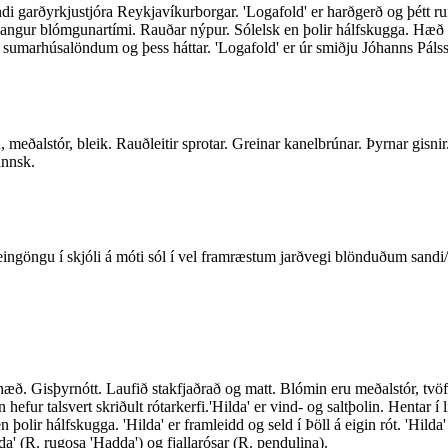
di garðyrkjustjóra Reykjavíkurborgar. 'Logafold' er harðgerð og þétt ru
di. Langur blómgunartími. Rauðar nýpur. Sólelsk en þolir hálfskugga. Hæð
" í sumarhúsalöndum og þess háttar. 'Logafold' er úr smiðju Jóhanns Pá
eðalstór, bleik. Rauðleitir sprotar. Greinar kanelbrúnar. Þyrnar gisni
innsk.
t eingöngu í skjóli á móti sól í vel framræstum jarðvegi blönduðum sandi/
æð. Gisþyrnótt. Laufið stakfjaðrað og matt. Blómin eru meðalstór, tvöföl
efur talsvert skriðult rótarkerfi.'Hilda' er vind- og saltþolin. Hentar í 
 þolir hálfskugga. 'Hilda' er framleidd og seld í Þöll á eigin rót. 'Hil
da' (R. rugosa 'Hadda') og fjallarósar (R. pendulina).