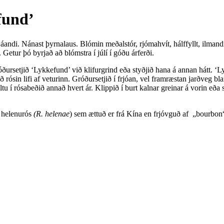
fund’
áandi. Nánast þyrnalaus. Blómin meðalstór, rjómahvít, hálffyllt, ilman
 Getur þó byrjað að blómstra í júlí í góðu árferði.
Gróðursetjið ‘Lykkefund’ við klifurgrind eða styðjið hana á annan hátt. 
 rósin lifi af veturinn. Gróðursetjið í frjóan, vel framræstan jarðveg bl
oltu í rósabeðið annað hvert ár. Klippið í burt kalnar greinar á vorin eð
f helenurós
(R.
helenae
) sem ættuð er frá Kína en frjóvguð af „bourbon