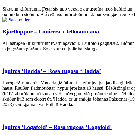
Sígrænn klifurrunni. Fetar sig upp veggi og trjástofna með heftirótum.
og mildum stöðum. Á áveðursömum stöðum t.d. þar sem gætir salts af ha
Bjarttoppur – Lonicera x tellmanniana
All harðgerður klifurrunni/vafningsviður. Laufblöð gagnstæð. Blómin r
skjólgóðum görðum. Sólelskur en þolir hálfskugga.
Ígulrós ‘Hadda’ – Rosa rugosa ‘Hadda’
Harðgerð runnarós. Vaxtarlagið útbreitt. Hefur því þekjandi eiginleika
haust. Rauðar, flathnöttóttar nýpur þroskast að hausti. Blaðstönglar og
(búfjáráburði/moltu) saman við jarðveginn við gróðursetningu. 'Hadda' 
skríður lítið sem ekkert út. 'Hadda' er úr smiðju Jóhanns Pálssonar (
2023) sem gjarnan var kölluð Hadda.
Ígulrós ‘Logafold’ – Rosa rugosa ‘Logafold’