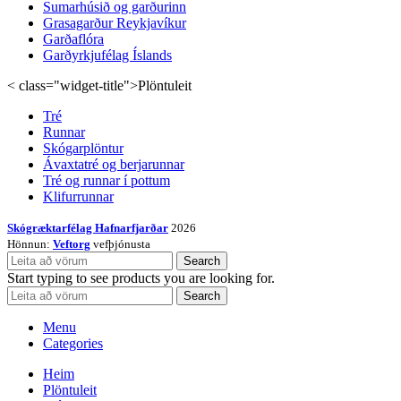
Sumarhúsið og garðurinn
Grasagarður Reykjavíkur
Garðaflóra
Garðyrkjufélag Íslands
< class="widget-title">Plöntuleit
Tré
Runnar
Skógarplöntur
Ávaxtatré og berjarunnar
Tré og runnar í pottum
Klifurrunnar
Skógræktarfélag Hafnarfjarðar
2026
Hönnun:
Veftorg
vefþjónusta
Search
Start typing to see products you are looking for.
Search
Menu
Categories
Heim
Plöntuleit