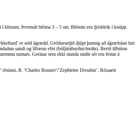
di í klösum. Þvermál blóma 3 – 5 sm. Blómin eru ljósbleik í knúpp.
‘Lykkefund’ er seld ágrædd. Gróðursetjið djúpt þannig að ágræðslan fari
andaðan sandi og lífrænu efni (búfjáráburður/molta). Berið tilbúinn
a snemma sumars. Greinar sem ekki standa undir sér eru festar á
“ rósinni,
R.
‘Charles Bonnet’/’Zephirine Drouhin’. Rósaætt