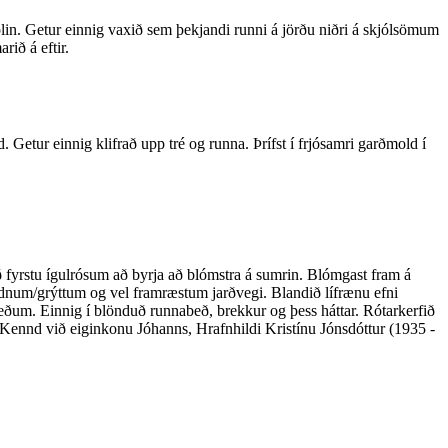
þolin. Getur einnig vaxið sem þekjandi runni á jörðu niðri á skjólsömum
ið á eftir.
Getur einnig klifrað upp tré og runna. Þrífst í frjósamri garðmold í
eð fyrstu ígulrósum að byrja að blómstra á sumrin. Blómgast fram á
 sendnum/grýttum og vel framræstum jarðvegi. Blandið lífrænu efni
ábeðum. Einnig í blönduð runnabeð, brekkur og þess háttar. Rótarkerfið
Kennd við eiginkonu Jóhanns, Hrafnhildi Kristínu Jónsdóttur (1935 -