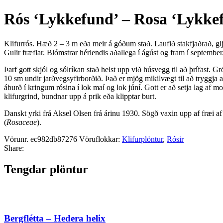
Rós ‘Lykkefund’ – Rosa ‘Lykke
Klifurrós. Hæð 2 – 3 m eða meir á góðum stað. Laufið stakfjaðrað, glj
Gulir fræflar. Blómstrar hérlendis aðallega í ágúst og fram í september.
Þarf gott skjól og sólríkan stað helst upp við húsvegg til að þrífast. 
10 sm undir jarðvegsyfirborðið. Það er mjög mikilvægt til að tryggja að
áburð í kringum rósina í lok maí og lok júní. Gott er að setja lag af m
klifurgrind, bundnar upp á prik eða klipptar burt.
Danskt yrki frá Aksel Olsen frá árinu 1930. Sögð vaxin upp af fræi a
(
Rosaceae
).
Vörunr.
ec982db87276
Vöruflokkar:
Klifurplöntur
,
Rósir
Share:
Tengdar plöntur
Bergflétta – Hedera helix