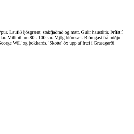
r. Laufið ljósgrænt, stakfjaðrað og matt. Gulir haustlitir. Þrífst í
ttar. Millibil um 80 - 100 sm. Mjög blómsæl. Blómgast frá miðju
orge Will' og þokkarós. 'Skotta' óx upp af fræi í Grasagarði