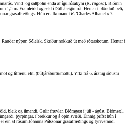
nnarós. Vind- og saltþolin enda af ígulrósakyni (R.
rugosa
). Blómin
 um 1,5 m. Framleidd og seld í Þöll á eigin rót. Hentar í blönduð beð,
lssonar grasafræðings. Hún er afkomandi
R
. 'Charles Albanel x ?.
r. Rauðar nýpur. Sólelsk. Skríður nokkuð út með rótarskotum. Hentar í
möl og lífrænu efni (búfjáráburði/moltu). Yrki frá 6. áratug síðustu
d, bleik og ilmandi. Gulir frævlar. Blómgast í júlí - ágúst. Blómsæl.
limgerði, þyrpingar, í brekkur og á opin svæði. Einnig þrífst hún í
da' er ein af rósum Jóhanns Pálssonar grasafræðings og fyrrverandi