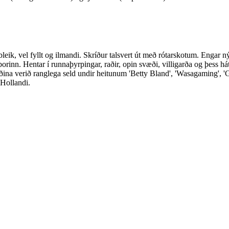
ik, vel fyllt og ilmandi. Skríður talsvert út með rótarskotum. Engar nýpu
rinn. Hentar í runnaþyrpingar, raðir, opin svæði, villigarða og þess há
ina verið ranglega seld undir heitunum 'Betty Bland', 'Wasagaming', 'Ge
Hollandi.