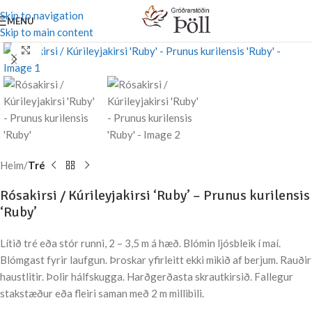
Skip to navigation
MENU
Skip to main content
Stækka mynd
Heim
Tré
Rósakirsi / Kúrileyjakirsi ‘Ruby’ – Prunus kurilensis
‘Ruby’
Lítið tré eða stór runni, 2 – 3,5 m á hæð. Blómin ljósbleik í maí.
Blómgast fyrir laufgun. Þroskar yfirleitt ekki mikið af berjum. Rauðir
haustlitir. Þolir hálfskugga. Harðgerðasta skrautkirsið. Fallegur
stakstæður eða fleiri saman með 2 m millibili.