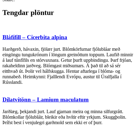
Tengdar plöntur
Bláfífill – Cicerbita alpina
Harðgerð, hávaxin, fjölær jurt. Blómkörfurnar fjólubláar með
eingöngu tungukrónum í löngum greinóttum toppum. Laufið minnir
á lauf túnfífils en stórvaxnara. Getur þurft uppbindingu. Þarf frjóan,
rakaheldinn jarðveg. Blómgast miðsumars. Á það til að sá sér
eitthvað út. Þolir vel hálfskugga. Hentar aftarlega í blóma- og
runnabeð. Heimkynni: Fjalllendi Evrópu, austur til Úralfjalla í
Rússlandi.
Dílatvítönn – Lamium maculatum
Jarðlæg, þekjandi jurt. Lauf gjarnan meira og minna silfurgrátt.
Blómkollar fjólubláir, bleikir eða hvítir eftir yrkjum. Skuggþolin.
Þrífst best í venjulegri garðmold sem ekki er of þurr.