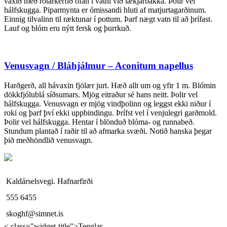
vaxið með rótarkerfið ofan í vatni við lækjarbakka. Þolir vel
hálfskugga. Piparmynta er ómissandi hluti af matjurtagarðinum.
Einnig tilvalinn til ræktunar í pottum. Þarf nægt vatn til að þrífast.
Lauf og blóm eru nýtt fersk og þurrkuð.
Venusvagn / Bláhjálmur – Aconitum napellus
Harðgerð, all hávaxin fjölær jurt. Hæð allt um og yfir 1 m. Blómin
dökkfjólublá síðsumars. Mjög eitraður sé hans neitt. Þolir vel
hálfskugga. Venusvagn er mjög vindþolinn og leggst ekki niður í
roki og þarf því ekki uppbindingu. Þrífst vel í venjulegri garðmold.
Þolir vel hálfskugga. Hentar í blönduð blóma- og runnabeð.
Stundum plantað í raðir til að afmarka svæði. Notið hanska þegar
þið meðhöndlið venusvagn.
Kaldárselsvegi. Hafnarfirði
555 6455
skoghf@simnet.is
< class="widget-title">Tenglar