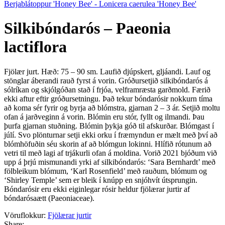
Berjablátoppur 'Honey Bee' - Lonicera caerulea 'Honey Bee'
Silkibóndarós – Paeonia
lactiflora
Fjölær jurt. Hæð: 75 – 90 sm. Laufið djúpskert, gljáandi. Lauf og
stönglar áberandi rauð fyrst á vorin. Gróðursetjið silkibóndarós á
sólríkan og skjólgóðan stað í frjóa, velframræsta garðmold. Færið
ekki aftur eftir gróðursetningu. Það tekur bóndarósir nokkurn tíma
að koma sér fyrir og byrja að blómstra, gjarnan 2 – 3 ár. Setjið moltu
ofan á jarðveginn á vorin. Blómin eru stór, fyllt og ilmandi. Þau
þurfa gjarnan stuðning. Blómin þykja góð til afskurðar. Blómgast í
júlí. Svo plönturnar setji ekki orku í fræmyndun er mælt með því að
blómhöfuðin séu skorin af að blómgun lokinni. Hlífið rótunum að
vetri til með lagi af trjákurli ofan á moldina. Vorið 2021 bjóðum við
upp á þrjú mismunandi yrki af silkibóndarós: ‘Sara Bernhardt’ með
fölbleikum blómum, ‘Karl Rosenfield’ með rauðum, blómum og
‘Shirley Temple’ sem er bleik í knúpp en snjóhvít útsprungin.
Bóndarósir eru ekki eiginlegar rósir heldur fjölærar jurtir af
bóndarósaætt (Paeoniaceae).
Vöruflokkur:
Fjölærar jurtir
Share: