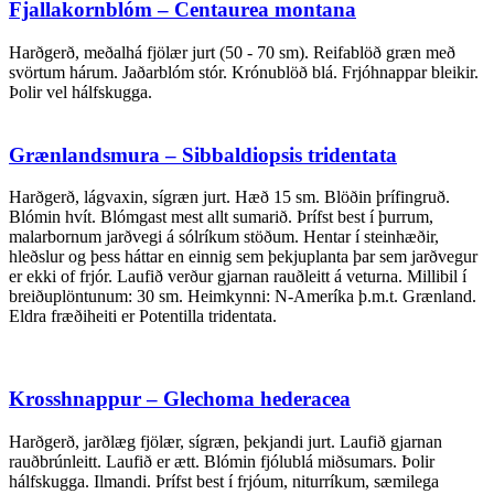
Fjallakornblóm – Centaurea montana
Harðgerð, meðalhá fjölær jurt (50 - 70 sm). Reifablöð græn með
svörtum hárum. Jaðarblóm stór. Krónublöð blá. Frjóhnappar bleikir.
Þolir vel hálfskugga.
Grænlandsmura – Sibbaldiopsis tridentata
Harðgerð, lágvaxin, sígræn jurt. Hæð 15 sm. Blöðin þrífingruð.
Blómin hvít. Blómgast mest allt sumarið. Þrífst best í þurrum,
malarbornum jarðvegi á sólríkum stöðum. Hentar í steinhæðir,
hleðslur og þess háttar en einnig sem þekjuplanta þar sem jarðvegur
er ekki of frjór. Laufið verður gjarnan rauðleitt á veturna. Millibil í
breiðuplöntunum: 30 sm. Heimkynni: N-Ameríka þ.m.t. Grænland.
Eldra fræðiheiti er Potentilla tridentata.
Krosshnappur – Glechoma hederacea
Harðgerð, jarðlæg fjölær, sígræn, þekjandi jurt. Laufið gjarnan
rauðbrúnleitt. Laufið er ætt. Blómin fjólublá miðsumars. Þolir
hálfskugga. Ilmandi. Þrífst best í frjóum, niturríkum, sæmilega