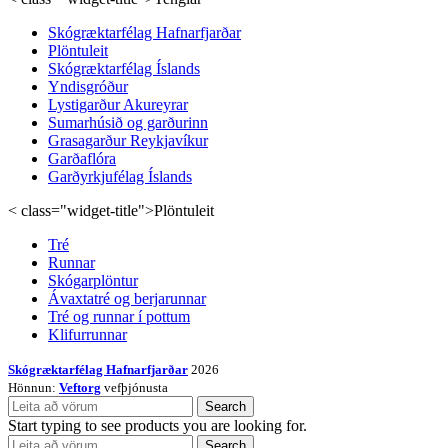
Skógræktarfélag Hafnarfjarðar
Plöntuleit
Skógræktarfélag Íslands
Yndisgróður
Lystigarður Akureyrar
Sumarhúsið og garðurinn
Grasagarður Reykjavíkur
Garðaflóra
Garðyrkjufélag Íslands
< class="widget-title">Plöntuleit
Tré
Runnar
Skógarplöntur
Ávaxtatré og berjarunnar
Tré og runnar í pottum
Klifurrunnar
Skógræktarfélag Hafnarfjarðar
2026
Hönnun:
Veftorg
vefþjónusta
Search
Start typing to see products you are looking for.
Search