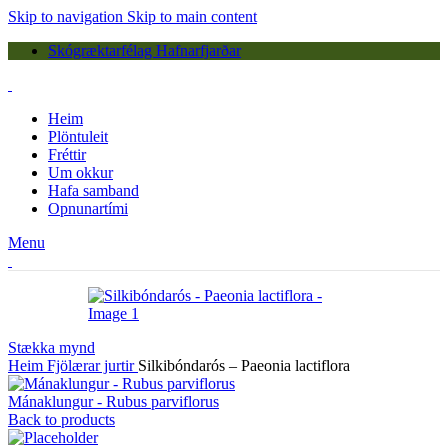
Skip to navigation
Skip to main content
Skógræktarfélag Hafnarfjarðar
Heim
Plöntuleit
Fréttir
Um okkur
Hafa samband
Opnunartími
Menu
Stækka mynd
Heim
Fjölærar jurtir
Silkibóndarós – Paeonia lactiflora
Mánaklungur - Rubus parviflorus
Back to products