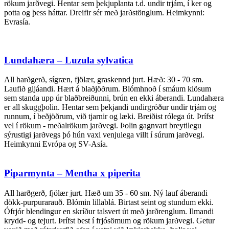
rökum jarðvegi. Hentar sem þekjuplanta t.d. undir trjám, í ker og
potta og þess háttar. Dreifir sér með jarðstönglum. Heimkynni:
Evrasía.
Lundahæra – Luzula sylvatica
All harðgerð, sígræn, fjölær, graskennd jurt. Hæð: 30 - 70 sm.
Laufið gljáandi. Hært á blaðjöðrum. Blómhnoð í smáum klösum
sem standa upp úr blaðbreiðunni, brún en ekki áberandi. Lundahæra
er all skuggþolin. Hentar sem þekjandi undirgróður undir trjám og
runnum, í beðjöðrum, við tjarnir og læki. Breiðist rólega út. Þrífst
vel í rökum - meðalrökum jarðvegi. Þolin gagnvart breytilegu
sýrustigi jarðvegs þó hún vaxi venjulega villt í súrum jarðvegi.
Heimkynni Evrópa og SV-Asía.
Piparmynta – Mentha x piperita
All harðgerð, fjölær jurt. Hæð um 35 - 60 sm. Ný lauf áberandi
dökk-purpurarauð. Blómin lillablá. Birtast seint og stundum ekki.
Ófrjór blendingur en skríður talsvert út með jarðrenglum. Ilmandi
krydd- og tejurt. Þrífst best í frjósömum og rökum jarðvegi. Getur