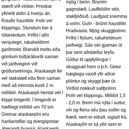
mjög í berin. Brumin
stærð við vínber. Þroskar
gagnstæð. Laufblöðin stór,
yfirleitt aldin á hverju ári.
stakfjöðruð. Laufgast snemma
Rauðir haustlitir. Þolir vel
á vorin. Gulir - brúnir haustlitir.
klippingu. Stundum ber á
Hraðvaxta. Mjög skuggþolinn.
rótarskotum. Þrífst í allri
Þrífst í frjóum, rakaheldnum
venjulegri, rakaheldinni
jarðvegi. Sáir sér gjarnan út
garðmold. Blandið moltu eða
þar sem aðstæður leyfa.
gömlum búfjáráburði saman
Góður til uppfyllingar í
við jarðveginn við
skuggsæl horn o.þ.h. Getur
gróðursetningu. Alaskaepli fer
hæglega vaxið yfir aðrar
vel stakstætt eða fleiri saman
plöntur og skyggt þær út.
með að minnsta kosti 2 m
Virðist nokkuð saltþolinn.
millibili. Alaskaepli hentar vel í
Þolir vel klippingu. Millibil 1,5
klippt limgerði. Í limgerði er
- 2,0 m. Berin má nýta í sultur,
hæfilegt millibil um 70 sm.
vín og fleira séu þau soðin og
Greinar alaskaeplis eru
fræið, sem er eitrað, sigtað frá.
harðar/stífar og dvergsprotar
Alaskayllir er sá yllir sem er
áberandi hvassir. Alaskaepli