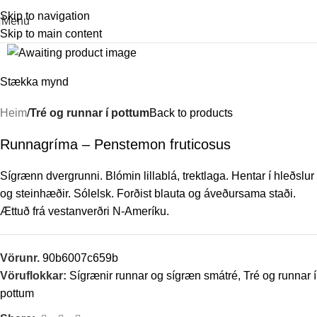
Skip to navigation
Menu
Skip to main content
Stækka mynd
Heim
Tré og runnar í pottum
Back to products
Runnagríma – Penstemon fruticosus
Sígrænn dvergrunni. Blómin lillablá, trektlaga. Hentar í hleðslur
og steinhæðir. Sólelsk. Forðist blauta og áveðursama staði.
Ættuð frá vestanverðri N-Ameríku.
Vörunr.
90b6007c659b
Vöruflokkar:
Sígrænir runnar og sígræn smátré
,
Tré og runnar í
pottum