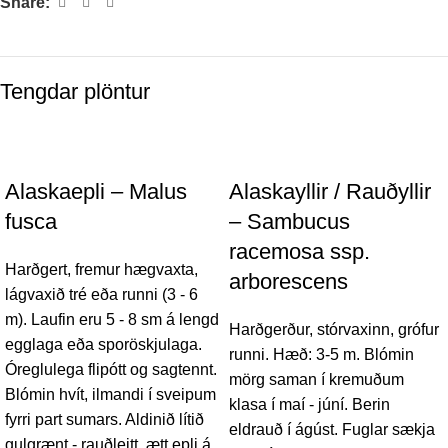
Share:
Tengdar plöntur
Alaskaepli – Malus
Alaskayllir / Rauðyllir
fusca
– Sambucus
racemosa ssp.
Harðgert, fremur hægvaxta,
arborescens
lágvaxið tré eða runni (3 - 6
m). Laufin eru 5 - 8 sm á lengd
Harðgerður, stórvaxinn, grófur
egglaga eða sporöskjulaga.
runni. Hæð: 3-5 m. Blómin
Óreglulega flipótt og sagtennt.
mörg saman í kremuðum
Blómin hvít, ilmandi í sveipum
klasa í maí - júní. Berin
fyrri part sumars. Aldinið lítið
eldrauð í ágúst. Fuglar sækja
gulgrænt - rauðleitt, ætt epli á