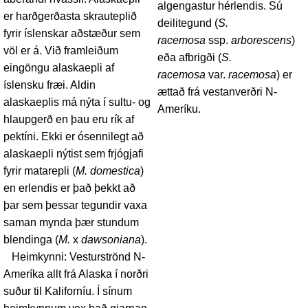
algengastur hérlendis. Sú
er harðgerðasta skrauteplið
deilitegund (
S.
fyrir íslenskar aðstæður sem
racemosa
ssp.
arborescens
)
völ er á. Við framleiðum
eða afbrigði (
S.
eingöngu alaskaepli af
racemosa
var.
racemosa
) er
íslensku fræi. Aldin
ættað frá vestanverðri N-
alaskaeplis má nýta í sultu- og
Ameríku.
hlaupgerð en þau eru rík af
pektíni. Ekki er ósennilegt að
alaskaepli nýtist sem frjógjafi
fyrir matarepli (
M. domestica
)
en erlendis er það þekkt að
þar sem þessar tegundir vaxa
saman mynda þær stundum
blendinga (
M.
x
dawsoniana
).
Heimkynni: Vesturströnd N-
Ameríka allt frá Alaska í norðri
suður til Kaliforníu. Í sínum