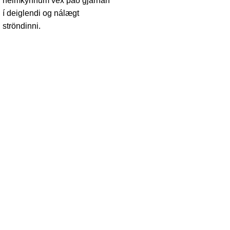
heimkynnum vex það gjarnan
í deiglendi og nálægt
ströndinni.