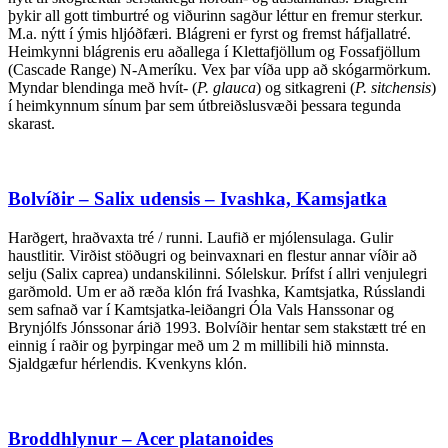
þykir all gott timburtré og viðurinn sagður léttur en fremur sterkur.
M.a. nýtt í ýmis hljóðfæri. Blágreni er fyrst og fremst háfjallatré.
Heimkynni blágrenis eru aðallega í Klettafjöllum og Fossafjöllum
(Cascade Range) N-Ameríku. Vex þar víða upp að skógarmörkum.
Myndar blendinga með hvít- (
P. glauca
) og sitkagreni (
P. sitchensis
)
í heimkynnum sínum þar sem útbreiðslusvæði þessara tegunda
skarast.
Bolvíðir – Salix udensis – Ivashka, Kamsjatka
Harðgert, hraðvaxta tré / runni. Laufið er mjólensulaga. Gulir
haustlitir. Virðist stöðugri og beinvaxnari en flestur annar víðir að
selju (Salix caprea) undanskilinni. Sólelskur. Þrífst í allri venjulegri
garðmold. Um er að ræða klón frá Ivashka, Kamtsjatka, Rússlandi
sem safnað var í Kamtsjatka-leiðangri Óla Vals Hanssonar og
Brynjólfs Jónssonar árið 1993. Bolvíðir hentar sem stakstætt tré en
einnig í raðir og þyrpingar með um 2 m millibili hið minnsta.
Sjaldgæfur hérlendis. Kvenkyns klón.
Broddhlynur – Acer platanoides