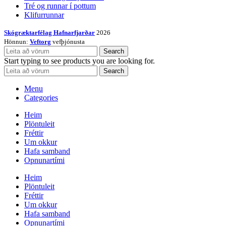
Tré og runnar í pottum
Klifurrunnar
Skógræktarfélag Hafnarfjarðar
2026
Hönnun:
Veftorg
vefþjónusta
Search
Start typing to see products you are looking for.
Search
Menu
Categories
Heim
Plöntuleit
Fréttir
Um okkur
Hafa samband
Opnunartími
Heim
Plöntuleit
Fréttir
Um okkur
Hafa samband
Opnunartími