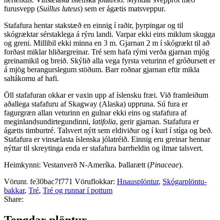
furusvepp (
Suillus luteus
) sem er ágætis matsveppur.
Stafafura hentar stakstæð en einnig í raðir, þyrpingar og til
skógræktar sérstaklega á rýru landi. Varpar ekki eins miklum skugga
og greni. Millibil ekki minna en 3 m. Gjarnan 2 m í skógrækt til að
forðast miklar hliðargreinar. Tré sem hafa rými verða gjarnan mjög
greinamikil og breið. Skýlið alla vega fyrsta veturinn ef gróðursett er
á mjög berangurslegum stöðum. Barr roðnar gjarnan eftir mikla
saltákomu af hafi.
Öll stafafuran okkar er vaxin upp af íslensku fræi. Við framleiðum
aðallega stafafuru af Skagway (Alaska) uppruna. Sú fura er
fagurgræn allan veturinn en gulnar ekki eins og stafafura af
meginlandsundirtegundinni,
latifolia
, gerir gjarnan. Stafafura er
ágætis timburtré. Talsvert nýtt sem eldiviður og í kurl í stíga og beð.
Stafafura er vinsælasta íslenska jólatréið. Einnig eru greinar hennar
nýttar til skreytinga enda er stafafura barrheldin og ilmar talsvert.
Heimkynni: Vestanverð N-Ameríka. Þallarætt (
Pinaceae
).
Vörunr.
fe30bac7f771
Vöruflokkar:
Hnausplöntur
,
Skógarplöntu-
bakkar
,
Tré
,
Tré og runnar í pottum
Share:
Tengdar plöntur