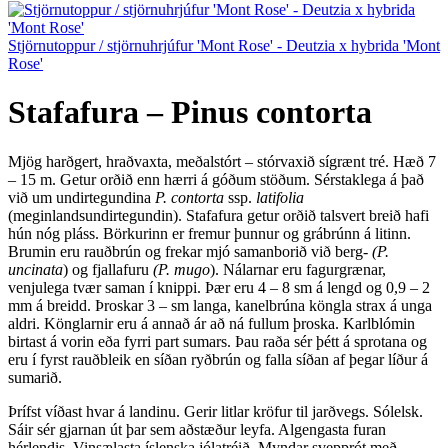
Stjörnutoppur / stjörnuhrjúfur 'Mont Rose' - Deutzia x hybrida 'Mont
Rose'
Stafafura – Pinus contorta
Mjög harðgert, hraðvaxta, meðalstórt – stórvaxið sígrænt tré. Hæð 7
– 15 m. Getur orðið enn hærri á góðum stöðum. Sérstaklega á það
við um undirtegundina
P. contorta
ssp.
latifolia
(meginlandsundirtegundin). Stafafura getur orðið talsvert breið hafi
hún nóg pláss. Börkurinn er fremur þunnur og grábrúnn á litinn.
Brumin eru rauðbrún og frekar mjó samanborið við berg-
(P.
uncinata
) og fjallafuru
(P.
mugo
). Nálarnar eru fagurgrænar,
venjulega tvær saman í knippi. Þær eru 4 – 8 sm á lengd og 0,9 – 2
mm á breidd. Þroskar 3 – sm langa, kanelbrúna köngla strax á unga
aldri. Könglarnir eru á annað ár að ná fullum þroska. Karlblómin
birtast á vorin eða fyrri part sumars. Þau raða sér þétt á sprotana og
eru í fyrst rauðbleik en síðan ryðbrún og falla síðan af þegar líður á
sumarið.
Þrífst víðast hvar á landinu. Gerir litlar kröfur til jarðvegs. Sólelsk.
Sáir sér gjarnan út þar sem aðstæður leyfa. Algengasta furan
hérlendis. Vinsælasta íslenska jólatréið. Myndar svepprót með