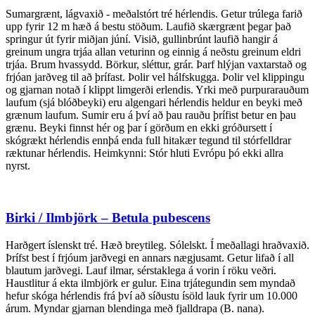
Sumargrænt, lágvaxið - meðalstórt tré hérlendis. Getur trúlega farið
upp fyrir 12 m hæð á bestu stöðum. Laufið skærgrænt þegar það
springur út fyrir miðjan júní. Visið, gullinbrúnt laufið hangir á
greinum ungra trjáa allan veturinn og einnig á neðstu greinum eldri
trjáa. Brum hvassydd. Börkur, sléttur, grár. Þarf hlýjan vaxtarstað og
frjóan jarðveg til að þrífast. Þolir vel hálfskugga. Þolir vel klippingu
og gjarnan notað í klippt limgerði erlendis. Yrki með purpurarauðum
laufum (sjá blóðbeyki) eru algengari hérlendis heldur en beyki með
grænum laufum. Sumir eru á því að þau rauðu þrífist betur en þau
grænu. Beyki finnst hér og þar í görðum en ekki gróðursett í
skógrækt hérlendis ennþá enda full hitakær tegund til stórfelldrar
ræktunar hérlendis. Heimkynni: Stór hluti Evrópu þó ekki allra
nyrst.
Birki / Ilmbjörk – Betula pubescens
Harðgert íslenskt tré. Hæð breytileg. Sólelskt. Í meðallagi hraðvaxið.
Þrífst best í frjóum jarðvegi en annars nægjusamt. Getur lifað í all
blautum jarðvegi. Lauf ilmar, sérstaklega á vorin í röku veðri.
Haustlitur á ekta ilmbjörk er gulur. Eina trjátegundin sem myndað
hefur skóga hérlendis frá því að síðustu ísöld lauk fyrir um 10.000
árum. Myndar gjarnan blendinga með fjalldrapa (B. nana).