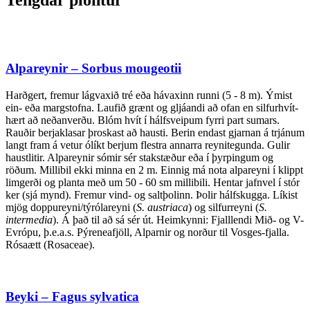
Alpareynir – Sorbus mougeotii
Harðgert, fremur lágvaxið tré eða hávaxinn runni (5 - 8 m). Ýmist
ein- eða margstofna. Laufið grænt og gljáandi að ofan en silfurhvít-
hært að neðanverðu. Blóm hvít í hálfsveipum fyrri part sumars.
Rauðir berjaklasar þroskast að hausti. Berin endast gjarnan á trjánum
langt fram á vetur ólíkt berjum flestra annarra reynitegunda. Gulir
haustlitir. Alpareynir sómir sér stakstæður eða í þyrpingum og
röðum. Millibil ekki minna en 2 m. Einnig má nota alpareyni í klippt
limgerði og planta með um 50 - 60 sm millibili. Hentar jafnvel í stór
ker (sjá mynd). Fremur vind- og saltþolinn. Þolir hálfskugga. Líkist
mjög doppureyni/týrólareyni (
S. austriaca
) og silfurreyni (
S.
intermedia
). Á það til að sá sér út. Heimkynni: Fjalllendi Mið- og V-
Evrópu, þ.e.a.s. Pýreneafjöll, Alparnir og norður til Vosges-fjalla.
Rósaætt (Rosaceae).
Beyki – Fagus sylvatica