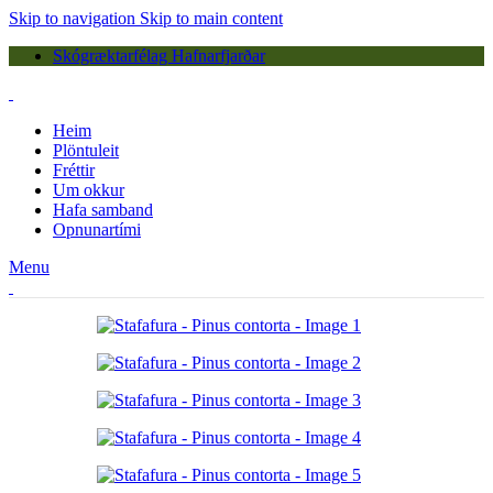
Skip to navigation
Skip to main content
Skógræktarfélag Hafnarfjarðar
Heim
Plöntuleit
Fréttir
Um okkur
Hafa samband
Opnunartími
Menu