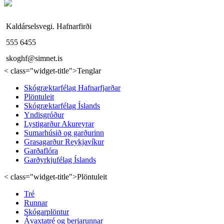
Kaldárselsvegi. Hafnarfirði
555 6455
skoghf@simnet.is
< class="widget-title">Tenglar
Skógræktarfélag Hafnarfjarðar
Plöntuleit
Skógræktarfélag Íslands
Yndisgróður
Lystigarður Akureyrar
Sumarhúsið og garðurinn
Grasagarður Reykjavíkur
Garðaflóra
Garðyrkjufélag Íslands
< class="widget-title">Plöntuleit
Tré
Runnar
Skógarplöntur
Ávaxtatré og berjarunnar