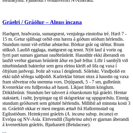
Heimkynni: Fjalllendi í vestanverðri N-Ameríku.
Gráelri / Gráölur – Alnus incana
Harðgert, hraðvaxta, sumargrænt, venjulega einstofna tré. Hæð 7 -
15 m. Getur sjálfsagt orðið enn hærra á góðum stöðum hérlendis.
Stundum runni við erfiðar aðstæður. Börkur grár og sléttur. Brum
stilkuð. Laufið egglaga, mattgrænt og tennt. Nýtt lauf á vorin og
fyrri part sumars gjarnan rauðbrúnleitt. Haustlitir ekki áberandi en
laufið verður gjarnan brúnleitt áður en það fellur. Lifir í sambýli við
niturbindandi bakteríur sem gera elrinu kleift að lifa og vaxa í
ófrjóum jarðvegi. Þolir að vaxa í deiglendi. Sólelskt. Vindþolið en
ekki talið sérlega saltþolið. Karlreklar birtast strax á haustin og vaxa
fram síðvetrar eða snemma vors. Drjúpandi, 5 - 7 sm, gulbrúnir.
Kvenreklar eru fullþroska að hausti. Líkjast litlum könglum.
Dökkbrúnir. Stundum ber talsvert á rótarskotum hjá gráelri. Hentar
stakstætt, í raðir, þyrpingar og til skógræktar og uppgræðslu. Einnig
stundum gróðursett sem götutré hérlendis. Millibil að minnsta kosti 3
m. Gráelrið okkar er mest megnis ættað frá Hallormsstað og
Egilsstöðum. Heimkynni gráelris (
A. incana
subsp.
incana
) er
Evrópa og NV-Asía. Elrivendill (
Taphrina alni
) er gjarnan áberandi
á kvenreklum gráelris. Bjarkarætt (Betulaceae).