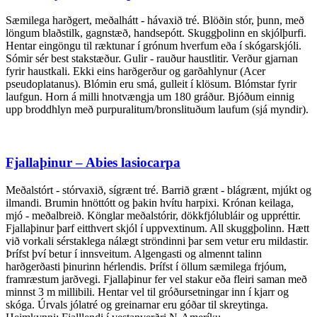
Sæmilega harðgert, meðalhátt - hávaxið tré. Blöðin stór, þunn, með
löngum blaðstilk, gagnstæð, handsepótt. Skuggþolinn en skjólþurfi.
Hentar eingöngu til ræktunar í grónum hverfum eða í skógarskjóli.
Sómir sér best stakstæður. Gulir - rauður haustlitir. Verður gjarnan
fyrir haustkali. Ekki eins harðgerður og garðahlynur (Acer
pseudoplatanus). Blómin eru smá, gulleit í klösum. Blómstar fyrir
laufgun. Horn á milli hnotvængja um 180 gráður. Bjóðum einnig
upp broddhlyn með purpuralitum/bronslituðum laufum (sjá myndir).
Fjallaþinur – Abies lasiocarpa
Meðalstórt - stórvaxið, sígrænt tré. Barrið grænt - blágrænt, mjúkt og
ilmandi. Brumin hnöttótt og þakin hvítu harpixi. Krónan keilaga,
mjó - meðalbreið. Könglar meðalstórir, dökkfjólubláir og uppréttir.
Fjallaþinur þarf eitthvert skjól í uppvextinum. All skuggþolinn. Hætt
við vorkali sérstaklega nálægt ströndinni þar sem vetur eru mildastir.
Þrífst því betur í innsveitum. Algengasti og almennt talinn
harðgerðasti þinurinn hérlendis. Þrífst í öllum sæmilega frjóum,
framræstum jarðvegi. Fjallaþinur fer vel stakur eða fleiri saman með
minnst 3 m millibili. Hentar vel til gróðursetningar inn í kjarr og
skóga. Úrvals jólatré og greinarnar eru góðar til skreytinga.