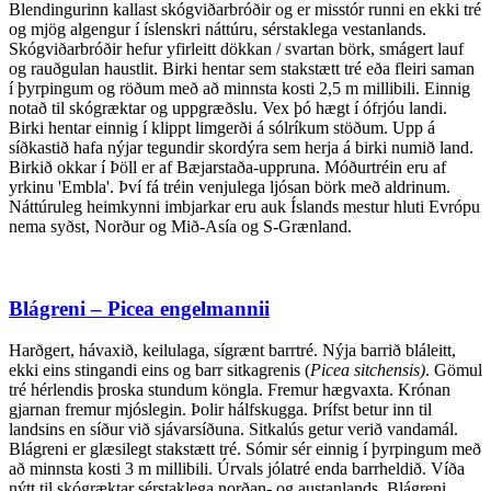
Blendingurinn kallast skógviðarbróðir og er misstór runni en ekki tré
og mjög algengur í íslenskri náttúru, sérstaklega vestanlands.
Skógviðarbróðir hefur yfirleitt dökkan / svartan börk, smágert lauf
og rauðgulan haustlit. Birki hentar sem stakstætt tré eða fleiri saman
í þyrpingum og röðum með að minnsta kosti 2,5 m millibili. Einnig
notað til skógræktar og uppgræðslu. Vex þó hægt í ófrjóu landi.
Birki hentar einnig í klippt limgerði á sólríkum stöðum. Upp á
síðkastið hafa nýjar tegundir skordýra sem herja á birki numið land.
Birkið okkar í Þöll er af Bæjarstaða-uppruna. Móðurtréin eru af
yrkinu 'Embla'. Því fá tréin venjulega ljósan börk með aldrinum.
Náttúruleg heimkynni imbjarkar eru auk Íslands mestur hluti Evrópu
nema syðst, Norður og Mið-Asía og S-Grænland.
Blágreni – Picea engelmannii
Harðgert, hávaxið, keilulaga, sígrænt barrtré. Nýja barrið bláleitt,
ekki eins stingandi eins og barr sitkagrenis (
Picea sitchensis)
. Gömul
tré hérlendis þroska stundum köngla. Fremur hægvaxta. Krónan
gjarnan fremur mjóslegin. Þolir hálfskugga. Þrífst betur inn til
landsins en síður við sjávarsíðuna. Sitkalús getur verið vandamál.
Blágreni er glæsilegt stakstætt tré. Sómir sér einnig í þyrpingum með
að minnsta kosti 3 m millibili. Úrvals jólatré enda barrheldið. Víða
nýtt til skógræktar sérstaklega norðan- og austanlands. Blágreni