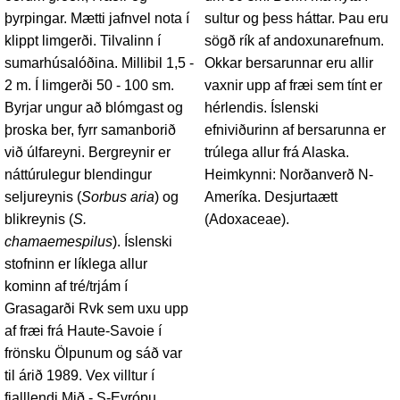
þyrpingar. Mætti jafnvel nota í
sultur og þess háttar. Þau eru
klippt limgerði. Tilvalinn í
sögð rík af andoxunarefnum.
sumarhúsalóðina. Millibil 1,5 -
Okkar bersarunnar eru allir
2 m. Í limgerði 50 - 100 sm.
vaxnir upp af fræi sem tínt er
Byrjar ungur að blómgast og
hérlendis. Íslenski
þroska ber, fyrr samanborið
efniviðurinn af bersarunna er
við úlfareyni. Bergreynir er
trúlega allur frá Alaska.
náttúrulegur blendingur
Heimkynni: Norðanverð N-
seljureynis (
Sorbus aria
) og
Ameríka. Desjurtaætt
blikreynis (
S.
(Adoxaceae).
chamaemespilus
). Íslenski
stofninn er líklega allur
kominn af tré/trjám í
Grasagarði Rvk sem uxu upp
af fræi frá Haute-Savoie í
frönsku Ölpunum og sáð var
til árið 1989. Vex villtur í
fjalllendi Mið - S-Evrópu.