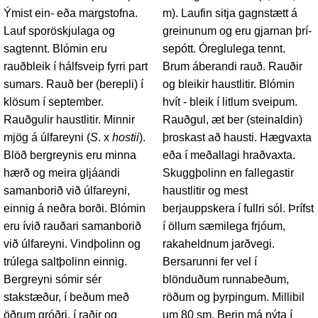
Ýmist ein- eða margstofna.
m). Laufin sitja gagnstætt á
Lauf sporöskjulaga og
greinunum og eru gjarnan þrí-
sagtennt. Blómin eru
sepótt. Óreglulega tennt.
rauðbleik í hálfsveip fyrri part
Brum áberandi rauð. Rauðir
sumars. Rauð ber (berepli) í
og bleikir haustlitir. Blómin
klösum í september.
hvít - bleik í litlum sveipum.
Rauðgulir haustlitir. Minnir
Rauðgul, æt ber (steinaldin)
mjög á úlfareyni (
S
. x
hostii
).
þroskast að hausti. Hægvaxta
Blöð bergreynis eru minna
eða í meðallagi hraðvaxta.
hærð og meira gljáandi
Skuggþolinn en fallegastir
samanborið við úlfareyni,
haustlitir og mest
einnig á neðra borði. Blómin
berjauppskera í fullri sól. Þrífst
eru ívið rauðari samanborið
í öllum sæmilega frjóum,
við úlfareyni. Vindþolinn og
rakaheldnum jarðvegi.
trúlega saltþolinn einnig.
Bersarunni fer vel í
Bergreyni sómir sér
blönduðum runnabeðum,
stakstæður, í beðum með
röðum og þyrpingum. Millibil
öðrum gróðri, í raðir og
um 80 sm. Berin má nýta í