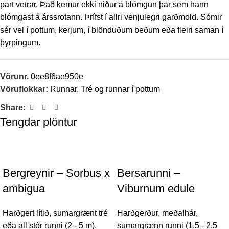
part vetrar. Það kemur ekki niður á blómgun þar sem hann
blómgast á árssrotann. Þrífst í allri venjulegri garðmold. Sómir
sér vel í pottum, kerjum, í blönduðum beðum eða fleiri saman í
þyrpingum.
Vörunr.
0ee8f6ae950e
Vöruflokkar:
Runnar
,
Tré og runnar í pottum
Share:
Tengdar plöntur
Bergreynir – Sorbus x
Bersarunni –
ambigua
Viburnum edule
Harðgert lítið, sumargrænt tré
Harðgerður, meðalhár,
eða all stór runni (2 - 5 m).
sumargrænn runni (1,5 - 2,5