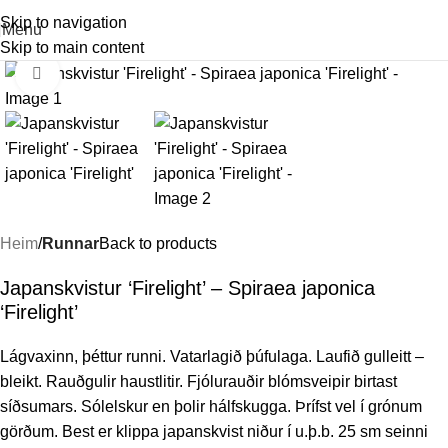
Skip to navigation
Menu
Skip to main content
Stækka mynd
Heim
Runnar
Back to products
Japanskvistur ‘Firelight’ – Spiraea japonica
‘Firelight’
Lágvaxinn, þéttur runni. Vatarlagið þúfulaga. Laufið gulleitt –
bleikt. Rauðgulir haustlitir. Fjólurauðir blómsveipir birtast
síðsumars. Sólelskur en þolir hálfskugga. Þrífst vel í grónum
görðum. Best er klippa japanskvist niður í u.þ.b. 25 sm seinni