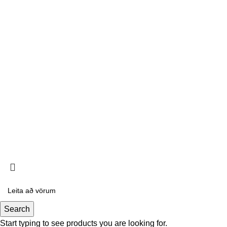
Garðyrkjufélag Íslands
< class="widget-title">Plöntuleit
Tré
Runnar
Skógarplöntur
Ávaxtatré og berjarunnar
Tré og runnar í pottum
Klifurrunnar
Skógræktarfélag Hafnarfjarðar
2026
Hönnun:
Veftorg
vefþjónusta
Search
Start typing to see products you are looking for.