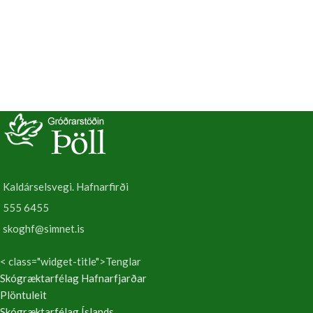
Sólelsk en þolir hálfskugga. Fjallarós
jöðrunum. Laufið fjaðrað og matt.
'Hellisgerði' hentar stakstæð, fleiri
Smáblöðin eru 5 - 11 talsins,
saman eða í bland með öðrum
oddbaugótt, tvísagtennt og 2 - 6 sm
gróðri.
á lengd hvert og eitt. Smáblöðin eru
dúnhærð. Blómin einföld, fremur
smá, rauðbleik/fjólubleik og ilmandi.
Krónublöð ljósari nær miðju. Með
fyrstu rósum að byrja að blómstra á
sumrin. Fyrstu blómin sjást gjarnan í
júní. Blómgast annars í júlí. Ef
sumarið er vætusamt og kalt
blómstrar hún fram í ágúst eins og
Kaldárselsvegi. Hafnarfirði
gerðist sumarið 2024. Rauðar,
smáar, aflangar nýpur þroskast á
555 6455
haustin. Gulir - rauðgulir haustlitir.
skoghf@simnet.is
Sólelsk en þolir vel hálfskugga. All
vind- og saltþolin. Þrífst í öllum
sæmilega frjóum, framræstum
< class="widget-title">Tenglar
jarðvegi. Blandið moltu eða stöðnu
Skógræktarfélag Hafnarfjarðar
hrossataði saman við jarðveginn þar
Plöntuleit
sem gróðursetja á fjallarós. Fjallarós
Skógræktarfélag Íslands