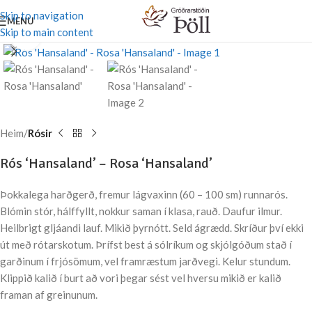
Skip to navigation
MENU
Skip to main content
Stækka mynd
Heim
Rósir
Rós ‘Hansaland’ – Rosa ‘Hansaland’
Þokkalega harðgerð, fremur lágvaxinn (60 – 100 sm) runnarós.
Blómin stór, hálffyllt, nokkur saman í klasa, rauð. Daufur ilmur.
Heilbrigt gljáandi lauf. Mikið þyrnótt. Seld ágrædd. Skríður því ekki
út með rótarskotum. Þrífst best á sólríkum og skjólgóðum stað í
garðinum í frjósömum, vel framræstum jarðvegi. Kelur stundum.
Klippið kalið í burt að vori þegar sést vel hversu mikið er kalið
framan af greinunum.