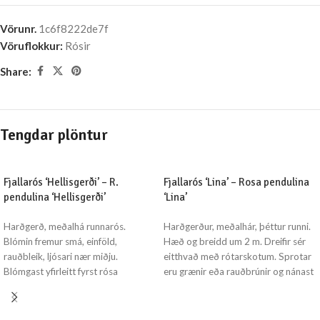
Vörunr.
1c6f8222de7f
Vöruflokkur:
Rósir
Share:
Tengdar plöntur
Fjallarós ‘Hellisgerði’ – R.
Fjallarós ‘Lina’ – Rosa pendulina
pendulina ‘Hellisgerði’
‘Lina’
Harðgerð, meðalhá runnarós.
Harðgerður, meðalhár, þéttur runni.
Blómin fremur smá, einföld,
Hæð og breidd um 2 m. Dreifir sér
rauðbleik, ljósari nær miðju.
eitthvað með rótarskotum. Sprotar
Blómgast yfirleitt fyrst rósa
eru grænir eða rauðbrúnir og nánast
hérlendis, gjarnan seinni part júní.
þyrnalausir. Greinar í fyrstu
Stundum aftur snemma hausts.
uppréttar en síðan með tímanum
Daufur ilmur. Rauðgulir haustlitir.
útsveigðar. Axlarblöð kirtilhærð á