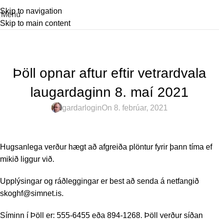
Skip to navigation
Menu
Skip to main content
Fréttir
FRÉTTIR 2021
Þöll opnar aftur eftir vetrardvala
laugardaginn 8. maí 2021
gardarlogin
On 8. febrúar, 2021
Hugsanlega verður hægt að afgreiða plöntur fyrir þann tíma ef
mikið liggur við.
Upplýsingar og ráðleggingar er best að senda á netfangið
skoghf@simnet.is
.
Síminn í Þöll er: 555-6455 eða 894-1268. Þöll verður síðan