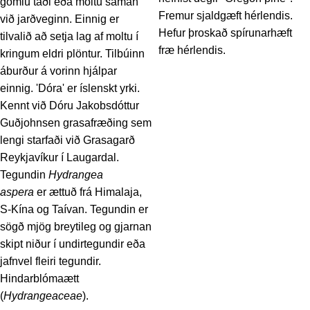
gömlu taði eða moltu saman
Fremur sjaldgæft hérlendis.
við jarðveginn. Einnig er
Hefur þroskað spírunarhæft
tilvalið að setja lag af moltu í
fræ hérlendis.
kringum eldri plöntur. Tilbúinn
áburður á vorinn hjálpar
einnig. 'Dóra' er íslenskt yrki.
Kennt við Dóru Jakobsdóttur
Guðjohnsen grasafræðing sem
lengi starfaði við Grasagarð
Reykjavíkur í Laugardal.
Tegundin
Hydrangea
aspera
er ættuð frá Himalaja,
S-Kína og Taívan. Tegundin er
sögð mjög breytileg og gjarnan
skipt niður í undirtegundir eða
jafnvel fleiri tegundir.
Hindarblómaætt
(
Hydrangeaceae
).