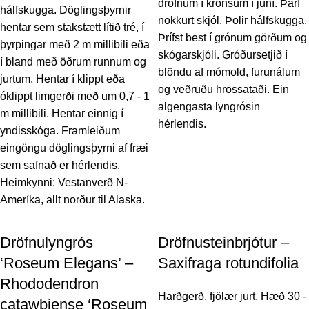
dröfnum í krönsum í júní. Þarf
hálfskugga. Döglingsþyrnir
nokkurt skjól. Þolir hálfskugga.
hentar sem stakstætt lítið tré, í
Þrífst best í grónum görðum og
þyrpingar með 2 m millibili eða
skógarskjóli. Gróðursetjið í
í bland með öðrum runnum og
blöndu af mómold, furunálum
jurtum. Hentar í klippt eða
og veðruðu hrossataði. Ein
óklippt limgerði með um 0,7 - 1
algengasta lyngrósin
m millibili. Hentar einnig í
hérlendis.
yndisskóga. Framleiðum
eingöngu döglingsþyrni af fræi
sem safnað er hérlendis.
Heimkynni: Vestanverð N-
Ameríka, allt norður til Alaska.
Dröfnulyngrós
Dröfnusteinbrjótur –
‘Roseum Elegans’ –
Saxifraga rotundifolia
Rhododendron
Harðgerð, fjölær jurt. Hæð 30 -
catawbiense ‘Roseum