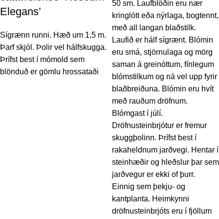
50 sm. Laufblöðin eru nær
Elegans’
kringlótt eða nýrlaga, bogtennt,
með all langan blaðstilk.
Sígrænn runni. Hæð um 1,5 m.
Laufið er hálf sígrænt. Blómin
Þarf skjól. Þolir vel hálfskugga.
eru smá, stjörnulaga og mörg
Þrífst best í mómold sem
saman á greinóttum, fínlegum
blönduð er gömlu hrossataði
blómstilkum og ná vel upp fyrir
blaðbreiðuna. Blómin eru hvít
með rauðum dröfnum.
Blómgast í júlí.
Dröfnusteinbrjótur er fremur
skuggþolinn. Þrífst best í
rakaheldnum jarðvegi. Hentar í
steinhæðir og hleðslur þar sem
jarðvegur er ekki of þurr.
Einnig sem þekju- og
kantplanta. Heimkynni
dröfnusteinbrjóts eru í fjöllum