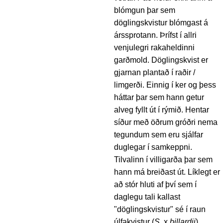
blómgun þar sem
döglingskvistur blómgast á
árssprotann. Þrífst í allri
venjulegri rakaheldinni
garðmold. Döglingskvist er
gjarnan plantað í raðir /
limgerði. Einnig í ker og þess
háttar þar sem hann getur
alveg fyllt út í rýmið. Hentar
síður með öðrum gróðri nema
tegundum sem eru sjálfar
duglegar í samkeppni.
Tilvalinn í villigarða þar sem
hann má breiðast út. Líklegt er
að stór hluti af því sem í
daglegu tali kallast
"döglingskvistur" sé í raun
úlfakvistur (
S
. x
billardii
).