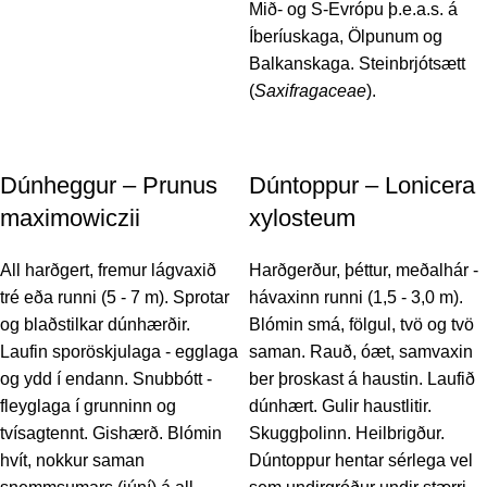
Mið- og S-Evrópu þ.e.a.s. á
Íberíuskaga, Ölpunum og
Balkanskaga. Steinbrjótsætt
(
Saxifragaceae
).
Dúnheggur – Prunus
Dúntoppur – Lonicera
maximowiczii
xylosteum
All harðgert, fremur lágvaxið
Harðgerður, þéttur, meðalhár -
tré eða runni (5 - 7 m). Sprotar
hávaxinn runni (1,5 - 3,0 m).
og blaðstilkar dúnhærðir.
Blómin smá, fölgul, tvö og tvö
Laufin sporöskjulaga - egglaga
saman. Rauð, óæt, samvaxin
og ydd í endann. Snubbótt -
ber þroskast á haustin. Laufið
fleyglaga í grunninn og
dúnhært. Gulir haustlitir.
tvísagtennt. Gishærð. Blómin
Skuggþolinn. Heilbrigður.
hvít, nokkur saman
Dúntoppur hentar sérlega vel