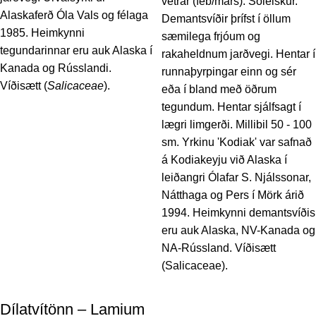
vetrar (feb/mars). Sólelskur.
Alaskaferð Óla Vals og félaga
Demantsvíðir þrífst í öllum
1985. Heimkynni
sæmilega frjóum og
tegundarinnar eru auk Alaska í
rakaheldnum jarðvegi. Hentar í
Kanada og Rússlandi.
runnaþyrpingar einn og sér
Víðisætt (
Salicaceae
).
eða í bland með öðrum
tegundum. Hentar sjálfsagt í
lægri limgerði. Millibil 50 - 100
sm. Yrkinu 'Kodiak' var safnað
á Kodiakeyju við Alaska í
leiðangri Ólafar S. Njálssonar,
Nátthaga og Pers í Mörk árið
1994. Heimkynni demantsvíðis
eru auk Alaska, NV-Kanada og
NA-Rússland. Víðisætt
(Salicaceae).
Dílatvítönn – Lamium