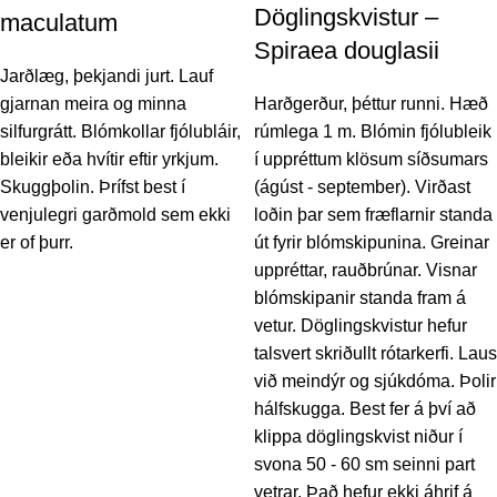
Döglingskvistur –
maculatum
Spiraea douglasii
Jarðlæg, þekjandi jurt. Lauf
gjarnan meira og minna
Harðgerður, þéttur runni. Hæð
silfurgrátt. Blómkollar fjólubláir,
rúmlega 1 m. Blómin fjólubleik
bleikir eða hvítir eftir yrkjum.
í uppréttum klösum síðsumars
Skuggþolin. Þrífst best í
(ágúst - september). Virðast
venjulegri garðmold sem ekki
loðin þar sem fræflarnir standa
er of þurr.
út fyrir blómskipunina. Greinar
uppréttar, rauðbrúnar. Visnar
blómskipanir standa fram á
vetur. Döglingskvistur hefur
talsvert skriðullt rótarkerfi. Laus
við meindýr og sjúkdóma. Þolir
hálfskugga. Best fer á því að
klippa döglingskvist niður í
svona 50 - 60 sm seinni part
vetrar. Það hefur ekki áhrif á