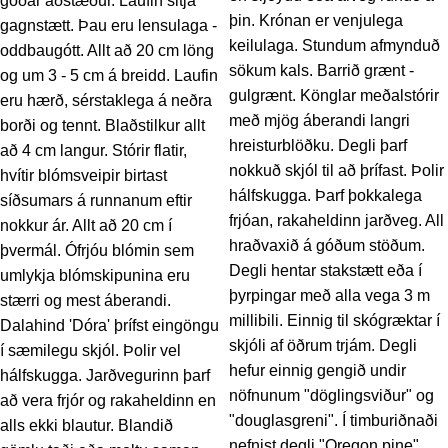
góðar aðstæður. Laufin sitja
þin. Krónan er venjulega
gagnstætt. Þau eru lensulaga -
keilulaga. Stundum afmynduð
oddbaugótt. Allt að 20 cm löng
sökum kals. Barrið grænt -
og um 3 - 5 cm á breidd. Laufin
gulgrænt. Könglar meðalstórir
eru hærð, sérstaklega á neðra
með mjög áberandi langri
borði og tennt. Blaðstilkur allt
hreisturblöðku. Degli þarf
að 4 cm langur. Stórir flatir,
nokkuð skjól til að þrífast. Þolir
hvítir blómsveipir birtast
hálfskugga. Þarf þokkalega
síðsumars á runnanum eftir
frjóan, rakaheldinn jarðveg. All
nokkur ár. Allt að 20 cm í
hraðvaxið á góðum stöðum.
þvermál. Ófrjóu blómin sem
Degli hentar stakstætt eða í
umlykja blómskipunina eru
þyrpingar með alla vega 3 m
stærri og mest áberandi.
millibili. Einnig til skógræktar í
Dalahind 'Dóra' þrífst eingöngu
skjóli af öðrum trjám. Degli
í sæmilegu skjól. Þolir vel
hefur einnig gengið undir
hálfskugga. Jarðvegurinn þarf
nöfnunum "döglingsviður" og
að vera frjór og rakaheldinn en
"douglasgreni". Í timburiðnaði
alls ekki blautur. Blandið
nefnist degli "Oregon pine".