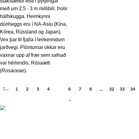
stakstæður eða í þyrpingar
með um 2,5 - 3 m millibili. Þolir
hálfskugga. Heimkynni
dúnheggs eru í NA-Asíu (Kína,
Kórea, Rússland og Japan).
Vex þar til fjalla í leirkenndum
jarðvegi. Plönturnar okkar eru
vaxnar upp af fræi sem safnað
var hérlendis. Rósaætt
(
Rosaceae
).
←
1
2
3
4
5
6
7
8
…
32
33
34
→
Kaldárselsvegi. Hafnarfirði
555 6455