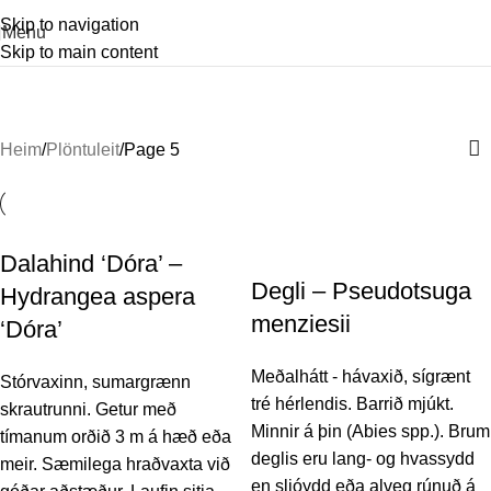
Skip to navigation
Menu
Skip to main content
Plöntuleit
Categories
Heim
Plöntuleit
Page 5
Dalahind ‘Dóra’ –
Degli – Pseudotsuga
Hydrangea aspera
menziesii
‘Dóra’
Meðalhátt - hávaxið, sígrænt
Stórvaxinn, sumargrænn
tré hérlendis. Barrið mjúkt.
skrautrunni. Getur með
Minnir á þin (Abies spp.). Brum
tímanum orðið 3 m á hæð eða
deglis eru lang- og hvassydd
meir. Sæmilega hraðvaxta við
en sljóydd eða alveg rúnuð á