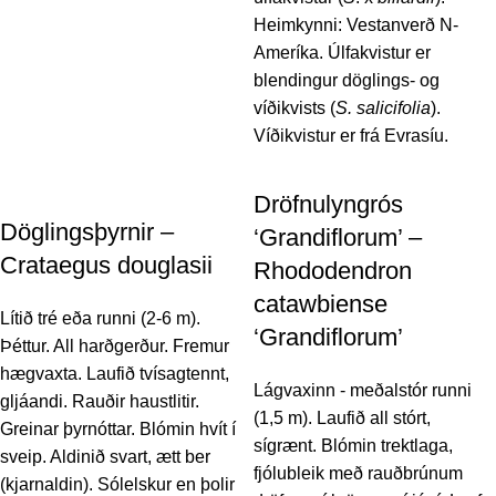
Heimkynni: Vestanverð N-
Ameríka. Úlfakvistur er
blendingur döglings- og
víðikvists (
S. salicifolia
).
Víðikvistur er frá Evrasíu.
Dröfnulyngrós
Döglingsþyrnir –
‘Grandiflorum’ –
Crataegus douglasii
Rhododendron
catawbiense
Lítið tré eða runni (2-6 m).
‘Grandiflorum’
Þéttur. All harðgerður. Fremur
hægvaxta. Laufið tvísagtennt,
Lágvaxinn - meðalstór runni
gljáandi. Rauðir haustlitir.
(1,5 m). Laufið all stórt,
Greinar þyrnóttar. Blómin hvít í
sígrænt. Blómin trektlaga,
sveip. Aldinið svart, ætt ber
fjólubleik með rauðbrúnum
(kjarnaldin). Sólelskur en þolir