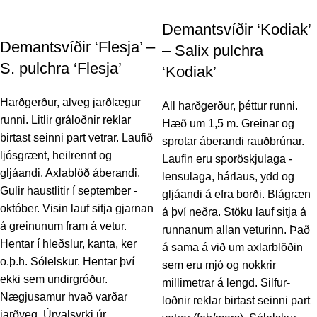
Demantsvíðir ‘Kodiak’
Demantsvíðir ‘Flesja’ –
– Salix pulchra
S. pulchra ‘Flesja’
‘Kodiak’
Harðgerður, alveg jarðlægur
All harðgerður, þéttur runni.
runni. Litlir gráloðnir reklar
Hæð um 1,5 m. Greinar og
birtast seinni part vetrar. Laufið
sprotar áberandi rauðbrúnar.
ljósgrænt, heilrennt og
Laufin eru sporöskjulaga -
gljáandi. Axlablöð áberandi.
lensulaga, hárlaus, ydd og
Gulir haustlitir í september -
gljáandi á efra borði. Blágræn
október. Visin lauf sitja gjarnan
á því neðra. Stöku lauf sitja á
á greinunum fram á vetur.
runnanum allan veturinn. Það
Hentar í hleðslur, kanta, ker
á sama á við um axlarblöðin
o.þ.h. Sólelskur. Hentar því
sem eru mjó og nokkrir
ekki sem undirgróður.
millimetrar á lengd. Silfur-
Nægjusamur hvað varðar
loðnir reklar birtast seinni part
jarðveg. Úrvalsyrki úr