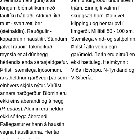
snemmsumars (júní) á all
sem undirgróður undir stærri
löngum blómstilkum með
trjám. Einnig tilvalinn í
lauflíku háblaði. Aldinið lítið
skuggsæl horn. Þolir vel
rautt - svart ætt, ber
klippingu og hentar því í
(steinaldin). Rauðgulir -
limgerði. Millibil 50 - 100 sm.
koparbrúnir haustlitir. Stundum
Sæmilega vind- og saltþolinn.
jafvel rauðir. Takmörkuð
Þrífst í allri venjulegri
reynsla er af dúnhegg
garðmold. Berin eru eitruð en
hérlendis enda sárasjaldgæfur.
ekki hættuleg. Heimkynni:
Þrífst í sæmilega frjósömum,
Víða í Evrópu, N-Tyrkland og
rakaheldnum jarðvegi þar sem
V-Síbería.
einhvers skjóls nýtur. Virðist
annars harðgerður. Blómin eru
ekki eins áberandi og á hegg
(
P. padus
). Aldinin eru heldur
ekki sérlega áberandi.
Fallegastur er hann á haustin
vegna haustlitanna. Hentar